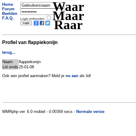
Waar
Home
Forum
Maar
Beelden
F.A.Q.
Login onthouden
Raar
Profiel van flappiekonijn
terug...
Naam
flappiekonijn
Lid sinds
25-01-08
Ook een profiel aanmaken? Meld je
nu aan
als lid!
WMRphp ver. 6.0 mobiel -
0.00359
secs -
Normale versie