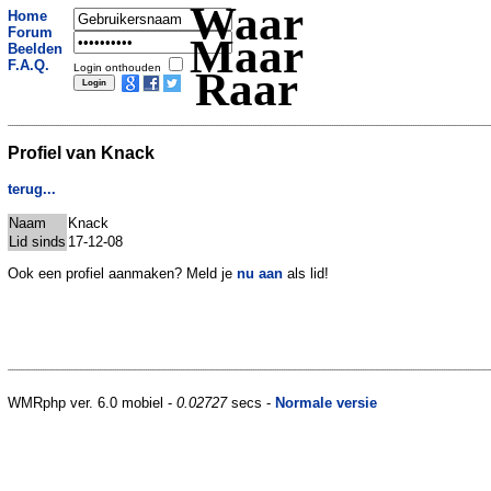
Waar
Home
Forum
Maar
Beelden
F.A.Q.
Login onthouden
Raar
Profiel van Knack
terug...
Naam
Knack
Lid sinds
17-12-08
Ook een profiel aanmaken? Meld je
nu aan
als lid!
WMRphp ver. 6.0 mobiel -
0.02727
secs -
Normale versie