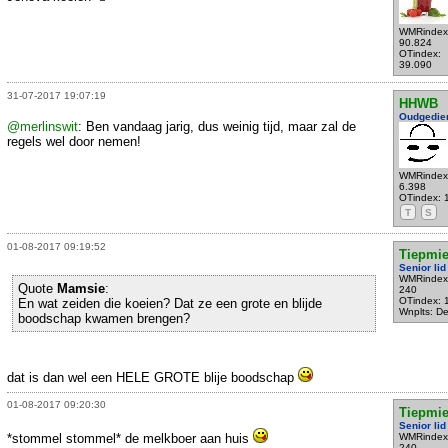
WMRindex
90.824
OTindex:
39.090
31-07-2017 19:07:19
HHWB
Oudgedie
@merlinswit
: Ben vandaag jarig, dus weinig tijd, maar zal de
regels wel door nemen!
WMRindex
6.398
OTindex: 
T
S
01-08-2017 09:19:52
Tiepmi
Senior lid
WMRindex
Quote
Mamsie
:
240
OTindex: 
En wat zeiden die koeien? Dat ze een grote en blijde
Wnplts: Del
boodschap kwamen brengen?
dat is dan wel een HELE GROTE blije boodschap
01-08-2017 09:20:30
Tiepmi
Senior lid
*stommel stommel* de melkboer aan huis
WMRindex
240