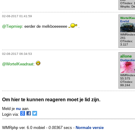
OTindex: 
Wnplts: Del
02-08-2017 01:41:59
WortelKw
Erelid
@Tiepmiep
: eerder de melkboeeeeee
.
WMRindex
261
OTindex:
3.117
02-08-2017 06:34:53
allone
Oudgedie
@WortelKwadraat
:
WMRindex
55.575
OTindex:
99.244
Om hier te kunnen reageren moet je lid zijn.
Meld je
nu
aan.
Login via:
WMRphp ver. 6.0 mobiel -
0.00367
secs -
Normale versie