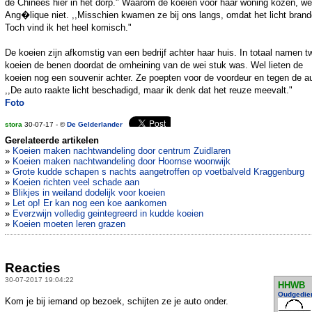
de Chinees hier in het dorp." Waarom de koeien voor haar woning kozen, we
Ang�lique niet. ,,Misschien kwamen ze bij ons langs, omdat het licht brand
Toch vind ik het heel komisch."
De koeien zijn afkomstig van een bedrijf achter haar huis. In totaal namen t
koeien de benen doordat de omheining van de wei stuk was. Wel lieten de
koeien nog een souvenir achter. Ze poepten voor de voordeur en tegen de a
,,De auto raakte licht beschadigd, maar ik denk dat het reuze meevalt."
Foto
stora
30-07-17 - ©
De Gelderlander
Gerelateerde artikelen
»
Koeien maken nachtwandeling door centrum Zuidlaren
»
Koeien maken nachtwandeling door Hoornse woonwijk
»
Grote kudde schapen s nachts aangetroffen op voetbalveld Kraggenburg
»
Koeien richten veel schade aan
»
Blikjes in weiland dodelijk voor koeien
»
Let op! Er kan nog een koe aankomen
»
Everzwijn volledig geintegreerd in kudde koeien
»
Koeien moeten leren grazen
Reacties
30-07-2017 19:04:22
HHWB
Oudgedie
Kom je bij iemand op bezoek, schijten ze je auto onder.