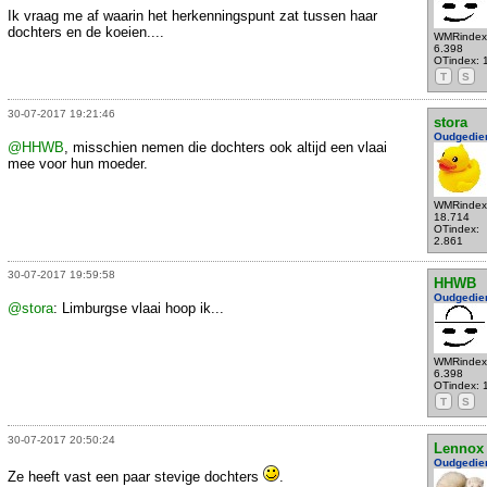
Ik vraag me af waarin het herkenningspunt zat tussen haar
dochters en de koeien....
WMRindex
6.398
OTindex: 
T
S
30-07-2017 19:21:46
stora
Oudgedie
@HHWB
, misschien nemen die dochters ook altijd een vlaai
mee voor hun moeder.
WMRindex
18.714
OTindex:
2.861
30-07-2017 19:59:58
HHWB
Oudgedie
@stora
: Limburgse vlaai hoop ik...
WMRindex
6.398
OTindex: 
T
S
30-07-2017 20:50:24
Lennox
Oudgedie
Ze heeft vast een paar stevige dochters
.