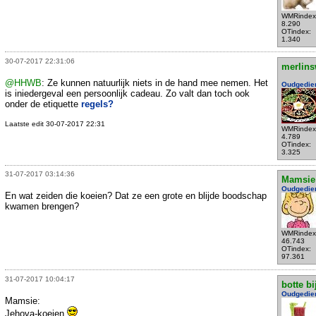
WMRindex
8.290
OTindex:
1.340
30-07-2017 22:31:06
merlins
@HHWB
: Ze kunnen natuurlijk niets in de hand mee nemen. Het
Oudgedie
is iniedergeval een persoonlijk cadeau. Zo valt dan toch ook
onder de etiquette
regels?
Laatste edit 30-07-2017 22:31
WMRindex
4.789
OTindex:
3.325
31-07-2017 03:14:36
Mamsie
Oudgedie
En wat zeiden die koeien? Dat ze een grote en blijde boodschap
kwamen brengen?
WMRindex
46.743
OTindex:
97.361
31-07-2017 10:04:17
botte bi
Oudgedie
Mamsie:
Jehova-koeien