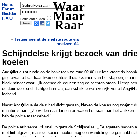
Waar
Home
Forum
Maar
Beelden
F.A.Q.
Login onthouden
Raar
«
Fietser neemt de snelste route via
snelweg A4
Schijndelse krijgt bezoek van dri
Vier maanden celstraf voor doden
goudvis
»
koeien
Ang�lique zat rustig op de bank toen ze rond 02.00 uur iets vreemds hoord
ging ervan uit dat haar twee dochters thuis kwamen van het stappen, maar n
bleek minder waar. ,,Ik opende de deur en zag de beesten staan. Hierop heb
de deur weer snel dichtgedaan. Ja, dan schrik je wel even�, vertelt Ang�li
lachend.
Nadat Ang�lique de deur had dicht gedaan, bleven de koeien nog zo�n twi
minuten staan. ,,Ze wilden naar binnen en waren het raam aan het aflikken. 
heb de politie maar gebeld."
De politie arriveerde vrij snel volgens de Schijndelse. ,,De agenten hadden a
met lint afgezet, maar de koeien hebben nog een wandelingetje gemaakt ric