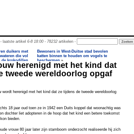
- laatste artikel
6-8 18:00
-
78232
artikelen -
ren duikers met
Bewoners in West-Duitse stad bevolen
wateren die vol
katten binnen te houden om vogels te
n de krokodillen
beschermen
»
rouw herenigd met het kind dat
de tweede wereldoorlog opgaf
 wordt herenigd met het kind dat ze tijdens de tweede wereldoorlog
hts 18 jaar oud toen ze in 1942 een Duits koppel dat woonachtig was
n dochter liet adopteren in de hoop dat het kind een betere toekomst
 kon bieden.
ude vrouw 80 jaar later zijn stamboom onderzocht realiseerde hij zich