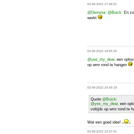
02-06-2022 17:46:51
@Deminia
:
@Buick
: En zo
werkt
02-06-2022 19:05:30
@yes_my_dear
, een oplos
op wmr rond te hangen
02-06-2022 20:45:19
Quote
@Buick
:
@yes_my_dear
, een opl
voltijds op wmr rond te 
Wat een goed idee!
02-06-2022 22:47:01