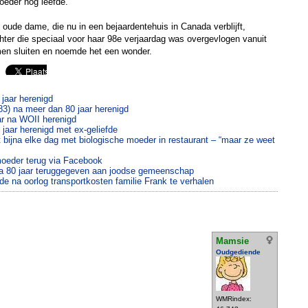
moeder nog leefde.
ude dame, die nu in een bejaardentehuis in Canada verblijft,
chter die speciaal voor haar 98e verjaardag was overgevlogen vanuit
men sluiten en noemde het een wonder.
jaar herenigd
83) na meer dan 80 jaar herenigd
ar na WOII herenigd
jaar herenigd met ex-geliefde
bijna elke dag met biologische moeder in restaurant – “maar ze weet
moeder terug via Facebook
na 80 jaar teruggegeven aan joodse gemeenschap
e na oorlog transportkosten familie Frank te verhalen
Mamsie
Oudgediende
WMRindex: