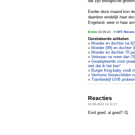
dat zijn biologische groot
Eerder deze maand kon de o
daardoor eindelijk haar do
Engeland, weer in haar ar
Emmo
02-06-22 - ©
GFC Nieuws
Gerelateerde artikelen
»
Moeder en dochter na 82 
»
Moeder (99) en dochter (
»
Moeder en dochter 70 ja
»
Veteraan na meer dan 70 
»
Geadopteerde zoon praat 
niet dat ik het ben”
»
Burger King-baby vindt 
»
Vermiste thoraschilden 
»
Trambedrijf GVB probeerd
Reacties
02-06-2022 14:11:17
Eind goed, al goed? 🤔