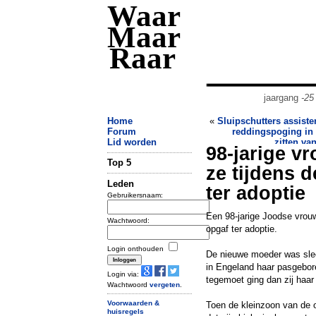
Waar
Maar
Raar
jaargang
-25
Home
«
Sluipschutters assiste
Forum
reddingspoging in 
Lid worden
zitten va
98-jarige v
Top 5
ze tijdens 
Leden
ter adoptie
Gebruikersnaam:
Een 98-jarige Joodse vrouw
Wachtwoord:
opgaf ter adoptie.
Login onthouden
De nieuwe moeder was slec
in Engeland haar pasgebore
Login via:
tegemoet ging dan zij haar
Wachtwoord
vergeten
.
Voorwaarden &
Toen de kleinzoon van de o
huisregels