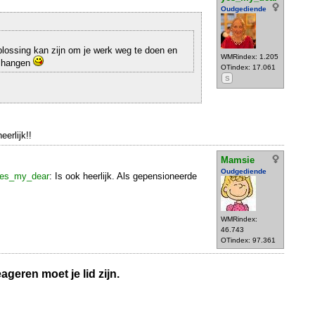
Oudgediende
plossing kan zijn om je werk weg te doen en
WMRindex: 1.205
e hangen
OTindex: 17.061
S
eerlijk!!
Mamsie
Oudgediende
es_my_dear
: Is ook heerlijk. Als gepensioneerde
WMRindex:
46.743
OTindex: 97.361
geren moet je lid zijn.