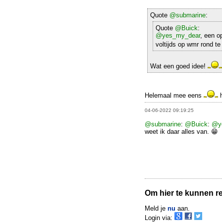
Quote
@submarine
:
Quote
@Buick
:
@yes_my_dear
, een o
voltijds op wmr rond t
Wat een goed idee!
Helemaal mee eens
h
04-06-2022 09:19:25
@submarine
:
@Buick
:
@y
weet ik daar alles van. 😁
Om hier te kunnen rea
Meld je
nu
aan.
Login via: