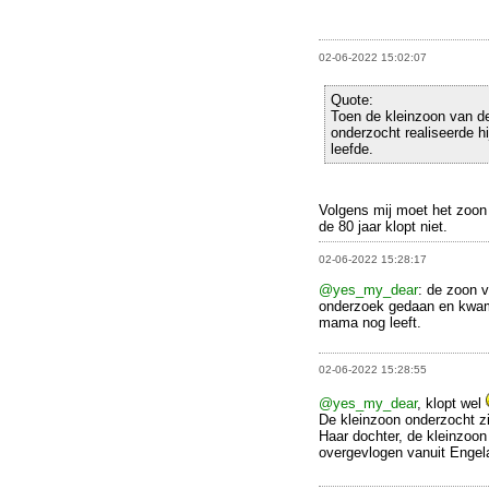
02-06-2022 15:02:07
Quote:
Toen de kleinzoon van de
onderzocht realiseerde hi
leefde.
Volgens mij moet het zoon 
de 80 jaar klopt niet.
02-06-2022 15:28:17
@yes_my_dear
: de zoon v
onderzoek gedaan en kwam 
mama nog leeft.
02-06-2022 15:28:55
@yes_my_dear
, klopt wel
De kleinzoon onderzocht zi
Haar dochter, de kleinzoon 
overgevlogen vanuit Enge