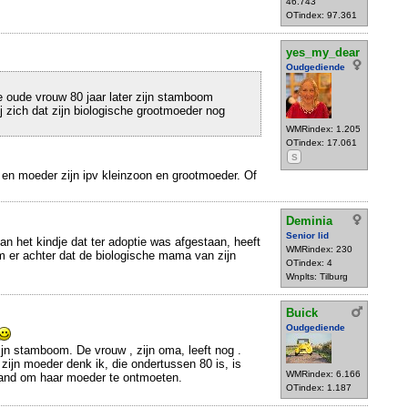
46.743
OTindex: 97.361
yes_my_dear
Oudgediende
 oude vrouw 80 jaar later zijn stamboom
j zich dat zijn biologische grootmoeder nog
WMRindex: 1.205
OTindex: 17.061
S
en moeder zijn ipv kleinzoon en grootmoeder. Of
Deminia
Senior lid
an het kindje dat ter adoptie was afgestaan, heeft
WMRindex: 230
er achter dat de biologische mama van zijn
OTindex: 4
Wnplts: Tilburg
Buick
Oudgediende
jn stamboom. De vrouw , zijn oma, leeft nog .
zijn moeder denk ik, die ondertussen 80 is, is
WMRindex: 6.166
land om haar moeder te ontmoeten.
OTindex: 1.187