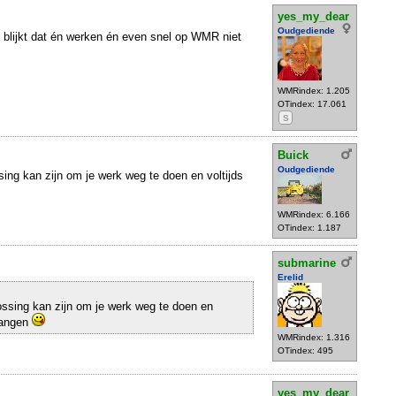
yes_my_dear
Oudgediende
 blijkt dat én werken én even snel op WMR niet
WMRindex: 1.205
OTindex: 17.061
S
Buick
Oudgediende
sing kan zijn om je werk weg te doen en voltijds
WMRindex: 6.166
OTindex: 1.187
submarine
Erelid
ossing kan zijn om je werk weg te doen en
hangen
WMRindex: 1.316
OTindex: 495
yes_my_dear