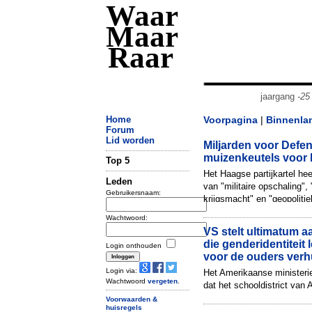
Waar
Maar
Raar
jaargang
-25
Home
Voorpagina
|
Binnenla
Forum
Lid worden
Miljarden voor Defen
muizenkeutels voor 
Top 5
Het Haagse partijkartel he
Leden
van "militaire opschaling",
Gebruikersnaam:
krijgsmacht" en "geopolitie
Ministers en leger...
Wachtwoord:
VS stelt ultimatum a
die genderidentiteit 
Login onthouden
voor de ouders verh
Login via:
Het Amerikaanse ministerie
Wachtwoord
vergeten
.
dat het schooldistrict van
County in Maryland stopt 
Voorwaarden &
huisregels
geheimhouden van gendertra