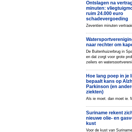
Ontslagen na vertra
minuten: vliegtuigmo
ruim 24.000 euro
schadevergoeding
Zeventien minuten vertragi
volgens luchtvaartmaatsch
Airlines genoeg reden om 
Watersportverenigi
vliegtuigmonteur te ontslaa
naar rechter om kap
De Buitenhuizerbrug in Sp
en dat zorgt voor grote pr
zeilers en watersportveren
vormt een belangrijke sch..
Hoe lang poep in je lijf
bepaalt kans op Alz
Parkinson (en ander
ziekten)
Als je moet, dan moet je. 
hoe vaak je kakt? Onderzo
hoe lang poep in je lijf zit 
Suriname rekent zich
een grote invl...
nieuwe olie- en gas
kust
Voor de kust van Suriname