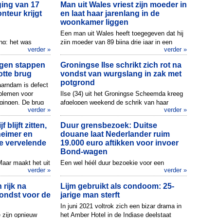
ging van 17
Man uit Wales vriest zijn moeder in
nteur krijgt
en laat haar jarenlang in de
woonkamer liggen
Een man uit Wales heeft toegegeven dat hij
ng: het was
zijn moeder van 89 bijna drie jaar in een
verder »
verder »
appij Singapore
vriezer heeft bewaard, in de woonkamer van
een
het huis waar hij met ...
ngen stappen
Groningse Ilse schrikt zich rot na
n. De man uit d...
otte brug
vondst van wurgslang in zak met
potgrond
aarndam is defect
oblemen voor
Ilse (34) uit het Groningse Scheemda kreeg
igingen. De brug
afgelopen weekend de schrik van haar
verder »
verder »
.
leven. Tijdens het netjes maken van haar
tuin stuitte ze op een flinke...
 blijft zitten,
Duur grensbezoek: Duitse
heimer en
douane laat Nederlander ruim
e vervelende
19.000 euro aftikken voor invoer
Bond-wagen
Maar maakt het uit
Een wel héél duur bezoekje voor een
verder »
verder »
ekers claimen dat
Nederlander: tijdens een recente controle
vóórdat je moet,
aan de Zwitsers-Duitse grens werd een 52-
 rijk na
Lijm gebruikt als condoom: 25-
jarige man aangehouden omdat ...
vondst voor de
jarige man sterft
In juni 2021 voltrok zich een bizar drama in
 zijn opnieuw
het Amber Hotel in de Indiase deelstaat