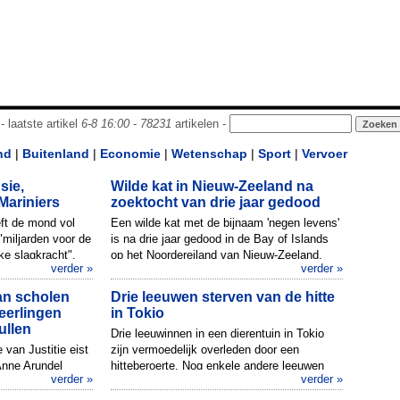
- laatste artikel
6-8 16:00
-
78231
artikelen -
nd
|
Buitenland
|
Economie
|
Wetenschap
|
Sport
|
Vervoer
sie,
Wilde kat in Nieuw-Zeeland na
Mariniers
zoektocht van drie jaar gedood
eft de mond vol
Een wilde kat met de bijnaam 'negen levens'
 "miljarden voor de
is na drie jaar gedood in de Bay of Islands
ke slagkracht".
op het Noordereiland van Nieuw-Zeeland.
verder »
verder »
Het dier kwam al in 20...
an scholen
Drie leeuwen sterven van de hitte
leerlingen
in Tokio
ullen
Drie leeuwinnen in een dierentuin in Tokio
 van Justitie eist
zijn vermoedelijk overleden door een
 Anne Arundel
hitteberoerte. Nog enkele andere leeuwen
verder »
verder »
met het
worden behandeld nadat ze zie...
nsitie...