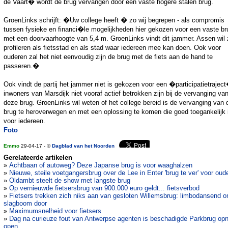
de Vaart� wordt de brug vervangen door een vaste hogere stalen brug.
GroenLinks schrijft: �Uw college heeft � zo wij begrepen - als compromis
tussen fysieke en financi�le mogelijkheden hier gekozen voor een vaste br
met een doorvaarhoogte van 5,4 m. GroenLinks vindt dit jammer. Assen wil 
profileren als fietsstad en als stad waar iedereen mee kan doen. Ook voor
ouderen zal het niet eenvoudig zijn de brug met de fiets aan de hand te
passeren.�
Ook vindt de partij het jammer niet is gekozen voor een �participatietrajec
inwoners van Marsdijk niet vooraf actief betrokken zijn bij de vervanging va
deze brug. GroenLinks wil weten of het college bereid is de vervanging van 
brug te heroverwegen en met een oplossing te komen die goed toegankelijk 
voor iedereen.
Foto
Emmo
29-04-17 - ©
Dagblad van het Noorden
Gerelateerde artikelen
»
Achtbaan of autoweg? Deze Japanse brug is voor waaghalzen
»
Nieuwe, steile voetgangersbrug over de Lee in Enter 'brug te ver' voor oud
»
Oldambt steelt de show met langste brug
»
Op vernieuwde fietsersbrug van 900.000 euro geldt... fietsverbod
»
Fietsers trekken zich niks aan van gesloten Willemsbrug: limbodansend o
slagboom door
»
Maximumsnelheid voor fietsers
»
Dag na curieuze fout van Antwerpse agenten is beschadigde Parkbrug op
open