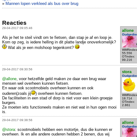
»
Mannen lopen verkleed als bus over brug
Reacties
29-04-2017 09:05:46
allone
Oudgedie
Als je het te steil vindt om te fietsen, dan stap je af en loop je.
Kom op zeg, is iedere helling in dit platte landje onoverkomelijk?
Wat als je een molshoop tegenkomt?
WMRindex
55.556
OTindex:
99.216
29-04-2017 09:30:56
stora
Oudgedie
@allone
, voor hetzelfde geld maken ze daar een brug waar
mensen wel overheen kunnen fietsen.
En waar ook scootmobiels overheen kunnen en ook
ouderen(zoals jij
) overheen kunnen fietsen.
WMRindex
De faciliteiten in een stad of dorp is niet voor een klein groepje
18.714
OTindex:
burgers.
2.861
Ze moeten iets functioneels maken en niet wat in hun ogen mooi
is.
29-04-2017 09:38:56
allone
Oudgedie
@stora
: scootmobiels hebben een motortje, dus die kunnen er
overheen. Ik en alle andere ouderen hebben 2 benen, dus wij