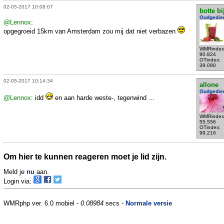
02-05-2017 10:08:07
botte bi
Oudgedie
@Lennox
:
opgegroeid 15km van Amsterdam zou mij dat niet verbazen
WMRindex
90.824
OTindex:
39.090
02-05-2017 10:14:34
allone
Oudgedie
@Lennox
: idd
en aan harde weste-, tegenwind ...
WMRindex
55.556
OTindex:
99.216
Om hier te kunnen reageren moet je lid zijn.
Meld je
nu
aan.
Login via:
WMRphp ver. 6.0 mobiel -
0.08984
secs -
Normale versie