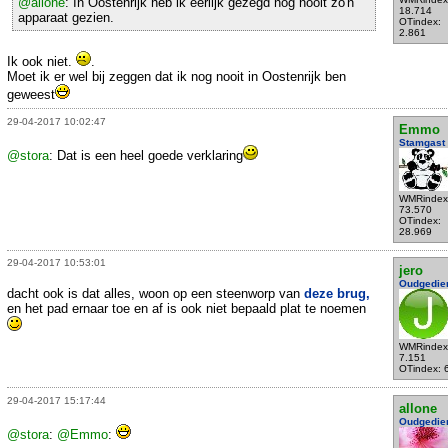
@allone
: In Oostenrijk heb ik eerlijk gezegd nog nooit zo'n
18.714
apparaat gezien.
OTindex:
2.861
Ik ook niet.
.
Moet ik er wel bij zeggen dat ik nog nooit in Oostenrijk ben
geweest
29-04-2017 10:02:47
Emmo
Stamgast
@stora
: Dat is een heel goede verklaring
WMRindex
73.570
OTindex:
28.969
29-04-2017 10:53:01
jero
Oudgedie
dacht ook is dat alles, woon op een steenworp van
deze brug,
en het pad ernaar toe en af is ook niet bepaald plat te noemen
WMRindex
7.151
OTindex: 
29-04-2017 15:17:44
allone
Oudgedie
@stora
:
@Emmo
: