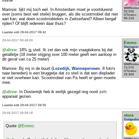
indruk
WMRindex
Mamsie: lijkt mij toch wel. In Amsterdam moet je voortdurend
55.556
over (soms best wel steile) bruggen, als die scootmobiel dat niet
OTindex:
aan kan, wat doen scootmobielers in Zwitserland? Alleen bergaf
99.216
rijden? Of blijft iedereen daar thuis?
Laatste edit 29-04-2017 09:42
29-04-2017 09:49:00
Emmo
Stamgast
@allone
: 18%
is
steil. Ik zet dan ook mijn vraagtekens bij dat
getalletje (18 meter stijging over 100 meter geeft een aanloop in
dit geval van ca 25 meter)
WMRindex
73.570
Mamsie: Bij mij in de buurt (
Lozedijk, Wanneperveen
, 8 foto's
OTindex:
naar beneden) is een bruggetje dat zo steil is dat een dieplader
28.969
er niet overheen kan. Scootmobiel van Pa heeft er geen moeite
mee.
@allone
: In Oostenrijk heb ik eerlijk gezegd nog nooit zo'n
apparaat gezien.
Laatste edit 29-04-2017 09:50
29-04-2017 09:59:16
stora
Oudgedie
Quote
@Emmo
:
WMRindex