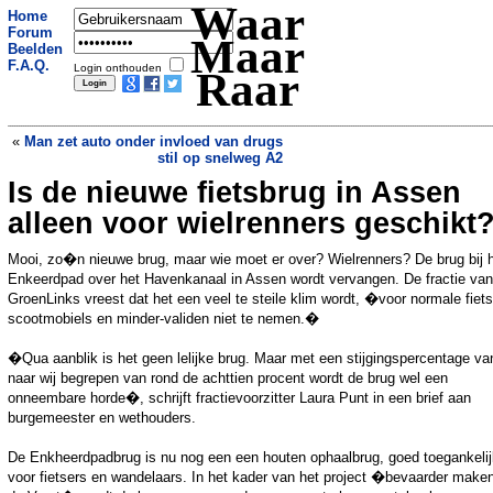
Waar
Home
Forum
Maar
Beelden
F.A.Q.
Login onthouden
Raar
«
Man zet auto onder invloed van drugs
stil op snelweg A2
Is de nieuwe fietsbrug in Assen
PJC Nieuwe Pekela wint met 40 � 0 van
VV Borgercompagnie
»
alleen voor wielrenners geschikt
Mooi, zo�n nieuwe brug, maar wie moet er over? Wielrenners? De brug bij 
Enkeerdpad over het Havenkanaal in Assen wordt vervangen. De fractie van
GroenLinks vreest dat het een veel te steile klim wordt, �voor normale fiets
scootmobiels en minder-validen niet te nemen.�
�Qua aanblik is het geen lelijke brug. Maar met een stijgingspercentage va
naar wij begrepen van rond de achttien procent wordt de brug wel een
onneembare horde�, schrijft fractievoorzitter Laura Punt in een brief aan
burgemeester en wethouders.
De Enkheerdpadbrug is nu nog een een houten ophaalbrug, goed toegankelij
voor fietsers en wandelaars. In het kader van het project �bevaarder make