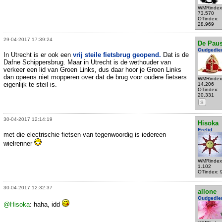
WMRindex
73.570
OTindex:
28.969
29-04-2017 17:39:24
De Pau
Oudgedie
In Utrecht is er ook een
vrij steile fietsbrug geopend.
Dat is de
Dafne Schippersbrug. Maar in Utrecht is de wethouder van
verkeer een lid van Groen Links, dus daar hoor je Groen Links
dan opeens niet mopperen over dat de brug voor oudere fietsers
WMRindex
eigenlijk te steil is.
14.206
OTindex:
20.331
S
30-04-2017 12:14:19
Hisoka
Erelid
met die electrischie fietsen van tegenwoordig is iedereen
wielrenner
WMRindex
1.102
OTindex: 
30-04-2017 12:32:37
allone
Oudgedie
@Hisoka
: haha, idd