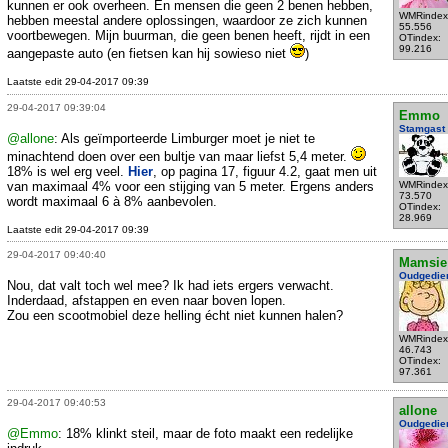
kunnen er ook overheen. En mensen die geen 2 benen hebben,
WMRindex
hebben meestal andere oplossingen, waardoor ze zich kunnen
55.556
voortbewegen. Mijn buurman, die geen benen heeft, rijdt in een
OTindex:
99.216
aangepaste auto (en fietsen kan hij sowieso niet
)
Laatste edit 29-04-2017 09:39
29-04-2017 09:39:04
Emmo
Stamgast
@allone
: Als geïmporteerde Limburger moet je niet te
minachtend doen over een bultje van maar liefst 5,4 meter.
18% is wel erg veel.
Hier
, op pagina 17, figuur 4.2, gaat men uit
van maximaal 4% voor een stijging van 5 meter. Ergens anders
WMRindex
73.570
wordt maximaal 6 à 8% aanbevolen.
OTindex:
28.969
Laatste edit 29-04-2017 09:39
29-04-2017 09:40:40
Mamsie
Oudgedie
Nou, dat valt toch wel mee? Ik had iets ergers verwacht.
Inderdaad, afstappen en even naar boven lopen.
Zou een scootmobiel deze helling écht niet kunnen halen?
WMRindex
46.743
OTindex:
97.361
29-04-2017 09:40:53
allone
Oudgedie
@Emmo
: 18% klinkt steil, maar de foto maakt een redelijke