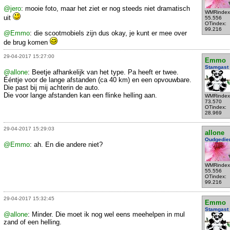
@jero
: mooie foto, maar het ziet er nog steeds niet dramatisch
WMRindex
uit
55.556
OTindex:
99.216
@Emmo
: die scootmobiels zijn dus okay, je kunt er mee over
de brug komen
29-04-2017 15:27:00
Emmo
Stamgast
@allone
: Beetje afhankelijk van het type. Pa heeft er twee.
Ééntje voor de lange afstanden (ca 40 km) en een opvouwbare.
Die past bij mij achterin de auto.
Die voor lange afstanden kan een flinke helling aan.
WMRindex
73.570
OTindex:
28.969
29-04-2017 15:29:03
allone
Oudgedie
@Emmo
: ah. En die andere niet?
WMRindex
55.556
OTindex:
99.216
29-04-2017 15:32:45
Emmo
Stamgast
@allone
: Minder. Die moet ik nog wel eens meehelpen in mul
zand of een helling.