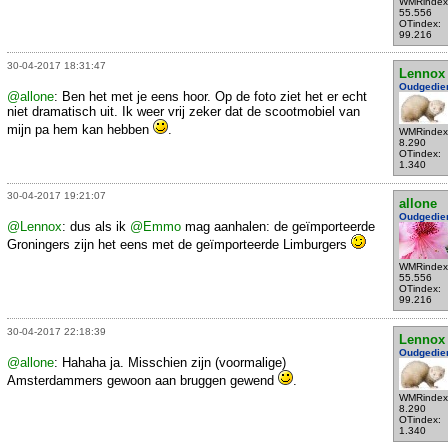
WMRindex
55.556
OTindex:
99.216
30-04-2017 18:31:47
Lennox
Oudgedie
@allone
: Ben het met je eens hoor. Op de foto ziet het er echt
niet dramatisch uit. Ik weer vrij zeker dat de scootmobiel van
mijn pa hem kan hebben
.
WMRindex
8.290
OTindex:
1.340
30-04-2017 19:21:07
allone
Oudgedie
@Lennox
: dus als ik
@Emmo
mag aanhalen: de geïmporteerde
Groningers zijn het eens met de geïmporteerde Limburgers
WMRindex
55.556
OTindex:
99.216
30-04-2017 22:18:39
Lennox
Oudgedie
@allone
: Hahaha ja. Misschien zijn (voormalige)
Amsterdammers gewoon aan bruggen gewend
.
WMRindex
8.290
OTindex:
1.340