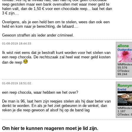
reep gestolen maar een bank overvallen met waar meer geld te
halen valt, dan de 1,50 € voor een chocolade reep... laat het dan
3 € zijn....
Overigens, als je een held ben om te stelen, wees dan ook een
held en kom naar je berechting, de lafaard....
Gewoon straffen als ieder ander crimineel.
01-08-2019 18:44:33
allone
Oudgedie
Ik wist niet eens dat je bestraft kunt worden voor het stelen van
een reep chocola. De rechtszaak zal heel wat meer geld kosten
dan de reep
WMRindex
55.576
OTindex:
99.244
01-08-2019 18:51:02
Ronnym
Erelid
een reep chocola, waar hebben we het over?
De man is 96, laat hem zijn reepjes stelen als hij daar beter van
denkt te worden. En als je het ziet gebeuren in de winkel, dan
WMRindex
reken je die reep gewoon af alsof hij op de band lag
1.187
OTindex: 
Om hier te kunnen reageren moet je lid zijn.