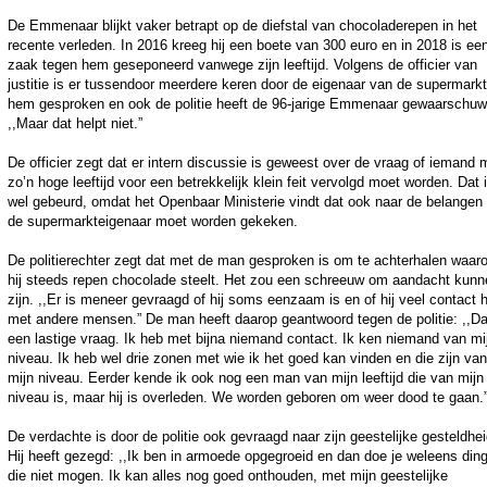
De Emmenaar blijkt vaker betrapt op de diefstal van chocoladerepen in het
recente verleden. In 2016 kreeg hij een boete van 300 euro en in 2018 is ee
zaak tegen hem geseponeerd vanwege zijn leeftijd. Volgens de officier van
justitie is er tussendoor meerdere keren door de eigenaar van de supermark
hem gesproken en ook de politie heeft de 96-jarige Emmenaar gewaarschuw
,,Maar dat helpt niet.”
De officier zegt dat er intern discussie is geweest over de vraag of iemand 
zo’n hoge leeftijd voor een betrekkelijk klein feit vervolgd moet worden. Dat 
wel gebeurd, omdat het Openbaar Ministerie vindt dat ook naar de belangen
de supermarkteigenaar moet worden gekeken.
De politierechter zegt dat met de man gesproken is om te achterhalen waar
hij steeds repen chocolade steelt. Het zou een schreeuw om aandacht kunn
zijn. ,,Er is meneer gevraagd of hij soms eenzaam is en of hij veel contact 
met andere mensen.” De man heeft daarop geantwoord tegen de politie: ,,Da
een lastige vraag. Ik heb met bijna niemand contact. Ik ken niemand van mi
niveau. Ik heb wel drie zonen met wie ik het goed kan vinden en die zijn van
mijn niveau. Eerder kende ik ook nog een man van mijn leeftijd die van mijn
niveau is, maar hij is overleden. We worden geboren om weer dood te gaan.
De verdachte is door de politie ook gevraagd naar zijn geestelijke gesteldhei
Hij heeft gezegd: ,,Ik ben in armoede opgegroeid en dan doe je weleens din
die niet mogen. Ik kan alles nog goed onthouden, met mijn geestelijke