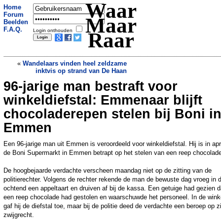
Waar
Home
Forum
Maar
Beelden
F.A.Q.
Login onthouden
Raar
«
Wandelaars vinden heel zeldzame
inktvis op strand van De Haan
96-jarige man bestraft voor
Chirurgisch plaatje in maag krokodil
kan leiden tot doorbraak in zaak
winkeldiefstal: Emmenaar blijft
vermiste persoon
»
chocoladerepen stelen bij Boni i
Emmen
Een 96-jarige man uit Emmen is veroordeeld voor winkeldiefstal. Hij is in apri
de Boni Supermarkt in Emmen betrapt op het stelen van een reep chocolade
De hoogbejaarde verdachte verscheen maandag niet op de zitting van de
politierechter. Volgens de rechter rekende de man de bewuste dag vroeg in 
ochtend een appeltaart en druiven af bij de kassa. Een getuige had gezien da
een reep chocolade had gestolen en waarschuwde het personeel. In de wink
gaf hij de diefstal toe, maar bij de politie deed de verdachte een beroep op zi
zwijgrecht.