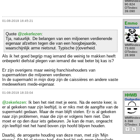
WMRindex
90.824
OTindex:
39.090
01-08-2019 16:45:21
Emmo
Stamgast
Quote
@zekerlezen
:
Tja, natuurlijk. De belangen van een miljoenen verdienende
eigenaar afzetten tegen die van een hoogbejaarde,
WMRindex
waarschijnlijk arme nietsnut. Typische (r)overheid.
73.600
OTindex:
28.969
Als ik het goed begrijp mag iemand die weinig te makken heeft
onbeperkt diefstal plegen van iemand die wat beter bij kas is?
Er zijn overigens maar weinig franchisehouders van
supermarkten die miljoenen verdienen.
In de supermarkt in mijn dorp zijn de caissières en andere vaste
medewerkers mede-eigenaar.
01-08-2019 18:33:04
HHWB
Oudgedie
@zekerlezen
: Ik ben het niet met je eens. Na de eerste keer, is
er al gekeken naar zijn leeftijd, is er niks met de aangifte van de
supermarkt gedaan. Maar de man blijft stelen. Er is al gekeken
naar zijn problemen, maar die zijn er volgens hem niet. Dan
WMRindex
moet er op den duur iets gebeuren. Je kan de man, ongeacht
6.398
OTindex: 
zijn leeftijd niet het hand boven zijn hoofd blijven houden.
T
S
Daarbij, de arrogante houding van deze man, met zijn 'Mijn
niveau'. Als hij al niveau had, dan had hij ook geen chocolade