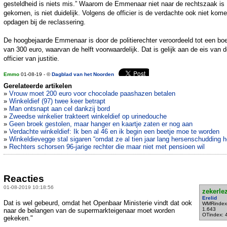
gesteldheid is niets mis.” Waarom de Emmenaar niet naar de rechtszaak is
gekomen, is niet duidelijk. Volgens de officier is de verdachte ook niet kom
opdagen bij de reclassering.
De hoogbejaarde Emmenaar is door de politierechter veroordeeld tot een bo
van 300 euro, waarvan de helft voorwaardelijk. Dat is gelijk aan de eis van 
officier van justitie.
Emmo
01-08-19 - ©
Dagblad van het Noorden
Gerelateerde artikelen
»
Vrouw moet 200 euro voor chocolade paashazen betalen
»
Winkeldief (97) twee keer betrapt
»
Man ontsnapt aan cel dankzij bord
»
Zweedse winkelier trakteert winkeldief op urinedouche
»
Geen broek gestolen, maar hanger en kaartje zaten er nog aan
»
Verdachte winkeldief: Ik ben al 46 en ik begin een beetje moe te worden
»
Winkeldievegge stal sigaren “omdat ze al tien jaar lang hersenschudding h
»
Rechters schorsen 96-jarige rechter die maar niet met pensioen wil
Reacties
01-08-2019 10:18:56
zekerle
Erelid
Dat is wel gebeurd, omdat het Openbaar Ministerie vindt dat ook
WMRindex
1.643
naar de belangen van de supermarkteigenaar moet worden
OTindex: 
gekeken."