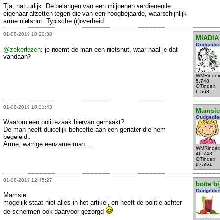
Tja, natuurlijk. De belangen van een miljoenen verdienende
eigenaar afzetten tegen die van een hoogbejaarde, waarschijnlijk
arme nietsnut. Typische (r)overheid.
01-08-2019 10:20:38
MIADIA
Oudgedie
@zekerlezen
: je noemt de man een nietsnut, waar haal je dat
vandaan?
WMRindex
5.748
OTindex:
6.568
01-08-2019 10:21:43
Mamsie
Oudgedie
Waarom een politiezaak hiervan gemaakt?
De man heeft duidelijk behoefte aan een geriater die hem
begeleidt.
Arme, warrige eenzame man....
WMRindex
46.743
OTindex:
97.361
01-08-2019 12:45:27
botte bi
Oudgedie
Mamsie:
mogelijk staat niet alles in het artikel, en heeft de politie achter
de schermen ook daarvoor gezorgd