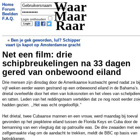
Waar
Home
Forum
Maar
Beelden
F.A.Q.
Login onthouden
Raar
«
Ben je gek geworden, lul? Schipper
vaart ijs kapot op Amsterdamse gracht
Net een film: drie
Niels na 48 uur reistijd eindelijk op zijn
werk: Het was een avontuur
»
schipbreukelingen na 33 dagen
gered van onbewoond eiland
Drie mensen zijn dinsdag door de Amerikaanse kustwacht gered nadat ze bi
vijf weken eerder waren gestrand op een onbewoond eiland in de Bahama’s.
drietal overleefde door het eten van kokosnoten en het vlees van schelpdier
en ratten. Leden van het reddingsteam vertelden dat ze nog nooit eerder zoi
hadden gezien. ,,Het was echt ongelooflijk.”
Het drietal, twee Cubaanse mannen en een vrouw, werd maandag bij toeval
gevonden op het piepkleine eiland tussen de Florida Keys en Cuba door de
bemanning van een vliegtuig dat op patrouille was. De drie zwaaiden met ee
zelfgemaakte vlag om de aandacht te trekken, meldt de BBC op basis van
betrokkenen.