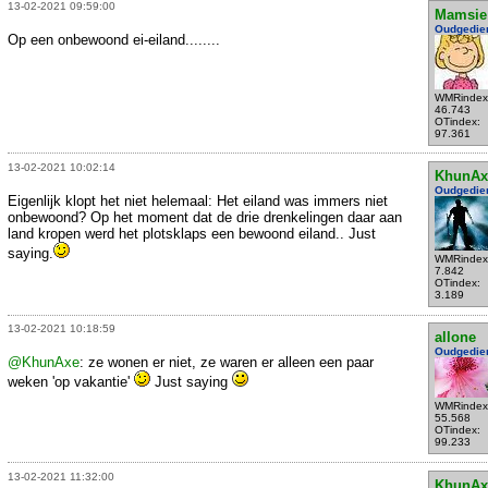
13-02-2021 09:59:00
Mamsie
Oudgedie
Op een onbewoond ei-eiland........
WMRindex
46.743
OTindex:
97.361
13-02-2021 10:02:14
KhunAx
Oudgedie
Eigenlijk klopt het niet helemaal: Het eiland was immers niet
onbewoond? Op het moment dat de drie drenkelingen daar aan
land kropen werd het plotsklaps een bewoond eiland.. Just
saying.
WMRindex
7.842
OTindex:
3.189
13-02-2021 10:18:59
allone
Oudgedie
@KhunAxe
: ze wonen er niet, ze waren er alleen een paar
weken 'op vakantie'
Just saying
WMRindex
55.568
OTindex:
99.233
13-02-2021 11:32:00
KhunAx