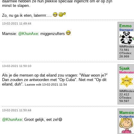
daarmee hebben ze hun plekkie speciaal ingericht om er op zijn
minst te slapen.
Zo, nu ga ik eten, laterrrrr.....
13-02-2021 11:49:44
Emmo
Stamgast
Mamsie:
@KhunAxe
: miggenzufters
WMRindex
73.581
OTindex:
28.969
13-02-2021 11:50:10
Sjaak
Moderator
Als je die mensen op dat eiland zou vragen: "Waar woon je?"
Dan zouden ze antwoorden met "Op Cuba". Niet met "Op dit
eiland, duh".
Laatste edit 13-02-2021 11:54
WMRindex
22.412
OTindex:
59.597
13-02-2021 11:50:44
Mamsie
Oudgedie
@KhunAxe
: Groot gelijk, eet ze!😄