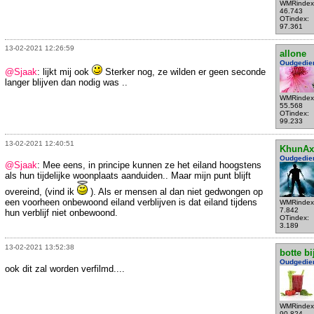
WMRindex
46.743
OTindex:
97.361
13-02-2021 12:26:59
allone
Oudgedie
@Sjaak
: lijkt mij ook
Sterker nog, ze wilden er geen seconde
langer blijven dan nodig was ..
WMRindex
55.568
OTindex:
99.233
13-02-2021 12:40:51
KhunAx
Oudgedie
@Sjaak
: Mee eens, in principe kunnen ze het eiland hoogstens
als hun tijdelijke woonplaats aanduiden.. Maar mijn punt blijft
overeind, (vind ik
). Als er mensen al dan niet gedwongen op
een voorheen onbewoond eiland verblijven is dat eiland tijdens
WMRindex
7.842
hun verblijf niet onbewoond.
OTindex:
3.189
13-02-2021 13:52:38
botte bi
Oudgedie
ook dit zal worden verfilmd....
WMRindex
90.824