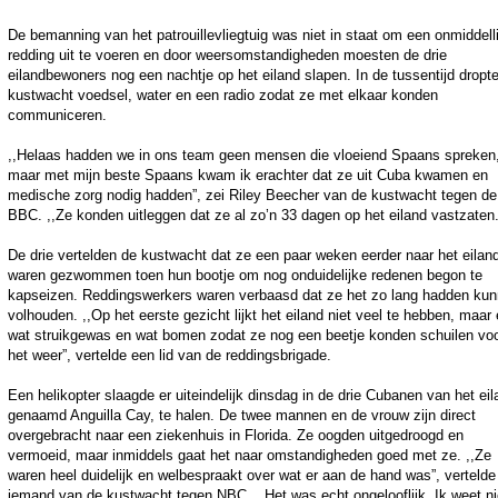
De bemanning van het patrouillevliegtuig was niet in staat om een onmiddell
redding uit te voeren en door weersomstandigheden moesten de drie
eilandbewoners nog een nachtje op het eiland slapen. In de tussentijd dropt
kustwacht voedsel, water en een radio zodat ze met elkaar konden
communiceren.
,,Helaas hadden we in ons team geen mensen die vloeiend Spaans spreken
maar met mijn beste Spaans kwam ik erachter dat ze uit Cuba kwamen en
medische zorg nodig hadden”, zei Riley Beecher van de kustwacht tegen de
BBC. ,,Ze konden uitleggen dat ze al zo’n 33 dagen op het eiland vastzaten.
De drie vertelden de kustwacht dat ze een paar weken eerder naar het eilan
waren gezwommen toen hun bootje om nog onduidelijke redenen begon te
kapseizen. Reddingswerkers waren verbaasd dat ze het zo lang hadden ku
volhouden. ,,Op het eerste gezicht lijkt het eiland niet veel te hebben, maar 
wat struikgewas en wat bomen zodat ze nog een beetje konden schuilen vo
het weer”, vertelde een lid van de reddingsbrigade.
Een helikopter slaagde er uiteindelijk dinsdag in de drie Cubanen van het eil
genaamd Anguilla Cay, te halen. De twee mannen en de vrouw zijn direct
overgebracht naar een ziekenhuis in Florida. Ze oogden uitgedroogd en
vermoeid, maar inmiddels gaat het naar omstandigheden goed met ze. ,,Ze
waren heel duidelijk en welbespraakt over wat er aan de hand was”, vertelde
iemand van de kustwacht tegen NBC. ,,Het was echt ongelooflijk. Ik weet ni