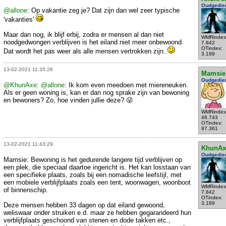
Oudgedie
@allone
: Op vakantie zeg je? Dat zijn dan wel zeer typische
'vakanties'
Maar dan nog, ik blijf erbij, zodra er mensen al dan niet
WMRindex
noodgedwongen verblijven is het eiland niet meer onbewoond.
7.842
OTindex:
Dat wordt het pas weer als alle mensen vertrokken zijn..
3.189
13-02-2021 11:35:28
Mamsie
Oudgedie
@KhunAxe
:
@allone
: Ik kom even meedoen met miereneuken.
Als er geen woning is, kan er dan nog sprake zijn van bewoning
en bewoners? Zo, hoe vinden jullie deze? 😜
WMRindex
46.743
OTindex:
97.361
13-02-2021 11:43:29
KhunAx
Oudgedie
Mamsie: Bewoning is het gedurende langere tijd verblijven op
een plek, die speciaal daartoe ingericht is. Het kan losstaan van
een specifieke plaats, zoals bij een nomadische leefstijl, met
een mobiele verblijfplaats zoals een tent, woonwagen, woonboot
WMRindex
of binnenschip.
7.842
OTindex:
3.189
Deze mensen hebben 33 dagen op dat eiland gewoond,
weliswaar onder struiken e.d. maar ze hebben gegarandeerd hun
verblijfplaats geschoond van stenen en dode takken etc.,