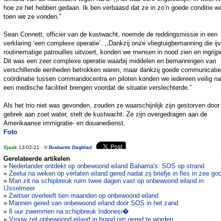
hoe ze het hebben gedaan. Ik ben verbaasd dat ze in zo’n goede conditie w
toen we ze vonden.”
Sean Connett, officier van de kustwacht, noemde de reddingsmissie in een
verklaring ‘een complexe operatie’. ,,Dankzij onze vliegtuigbemanning die ijv
routinematige patrouilles uitvoert, konden we mensen in nood zien en ingrijp
Dit was een zeer complexe operatie waarbij middelen en bemanningen van
verschillende eenheden betrokken waren, maar dankzij goede communicatie
coördinatie tussen commandocentra en piloten konden we iedereen veilig na
een medische faciliteit brengen voordat de situatie verslechterde.”
Als het trio niet was gevonden, zouden ze waarschijnlijk zijn gestorven door
gebrek aan zoet water, stelt de kustwacht. Ze zijn overgedragen aan de
Amerikaanse immigratie- en douanedienst.
Foto
Sjaak
13-02-21 - ©
Brabants Dagblad
Gerelateerde artikelen
»
Nederlander ontdekt op onbewoond eiland Bahama's: SOS op strand
»
Zeelui na weken op verlaten eiland gered nadat zij briefje in fles in zee go
»
Man zit na schipbreuk ruim twee dagen vast op onbewoond eiland in
IJsselmeer
»
Zwitser overleeft tien maanden op onbewoond eiland
»
Mannen gered van onbewoond eiland door SOS in het zand
»
8 uur zwemmen na schipbreuk Indonesi�
»
Vrouw zet onbewoond eiland in brand om gered te worden