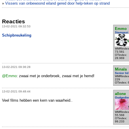
»
Vissers van onbewoond eiland gered door help-teken op strand
Reacties
13-02-2021 09:32:53
Emmo
Stamgast
Schipbreukeling
WMRindex
73.581
OTindex:
28.969
13-02-2021 09:36:28
Minala
Senior lid
@Emmo
: zwaai met je onderbroek, zwaai met je hemd!
WMRindex
229
OTindex: 
13-02-2021 09:48:44
allone
Oudgedie
Veel films hebben een kern van waarheid..
WMRindex
55.568
OTindex:
99.233