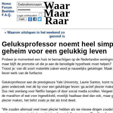
Waar
Home
Forum
Maar
Beelden
F.A.Q.
Login onthouden
Raar
«
Waarom uitslapen in het weekend zo
gezond is
Geluksprofessor noemt heel simp
Aluminiumfolie moet grootste boom ter
wereld beschermen tegen brand
»
geheim voor een gelukkig leven
Probeer je momenteel een huis te bemachtigen op de Nederlandse woningm
maar blijft de promotie uit die je aan de benodigde hypotheek moet helpen?
Troost je: van dit soort materiële zaken word je nauwelijks gelukkiger. Maak
liever werk van de funfactor.
Geluksprofessor aan de prestigieuze Yale University, Laurie Santos, komt n
jaren onderzoek met dé tip voor een gelukkiger leven: ga actief plezier mak
Dus niet urenlang voor Netflix hangen of door social media scrollen. Vergeet
de marathon of wat voor ingewikkeld, moeilijk haalbaar doel dan ook, maar 
plezier maken, het liefst zoals je dat als kind deed.
“We zouden allemaal veel meer plezier hebben als we nieuwe dingen zoude