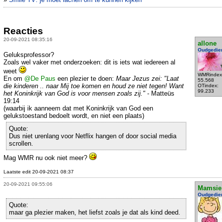
Reacties
20-09-2021 08:35:16
allone
Oudgedie
Geluksprofessor?
Zoals wel vaker met onderzoeken: dit is iets wat iedereen al
weet
WMRindex
En om
@De Paus
een plezier te doen:
Maar Jezus zei: "Laat
55.568
die kinderen .. naar Mij toe komen en houd ze niet tegen! Want
OTindex:
99.233
het Koninkrijk van God is voor mensen zoals zij."
- Matteüs
19:14
(waarbij ik aanneem dat met Koninkrijk van God een
gelukstoestand bedoelt wordt, en niet een plaats)
Quote:
Dus niet urenlang voor Netflix hangen of door social media
scrollen.
Mag WMR nu ook niet meer?
Laatste edit 20-09-2021 08:37
20-09-2021 09:55:06
Mamsie
Oudgedie
Quote:
maar ga plezier maken, het liefst zoals je dat als kind deed.