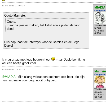
21-09-2021 11:54:24
MIADIA
Oudgedie
Quote
Mamsie
:
Quote:
maar ga plezier maken, het liefst zoals je dat als kind
WMRindex
5.748
deed.
OTindex:
6.568
Dus hop, naar de Intertoys voor de Barbies en de Lego
Duplo!
ik mag graag met lego bouwen hoor
maar Duplo ben ik nu
wel een beetje groot voor
21-09-2021 12:15:21
Mamsie
Oudgedie
@MIADIA
: Mijn allang volwassen dochters ook hoor, die zijn
hun fascinatie voor Lego nooit ontgroeid.
WMRindex
46.743
OTindex:
97.361