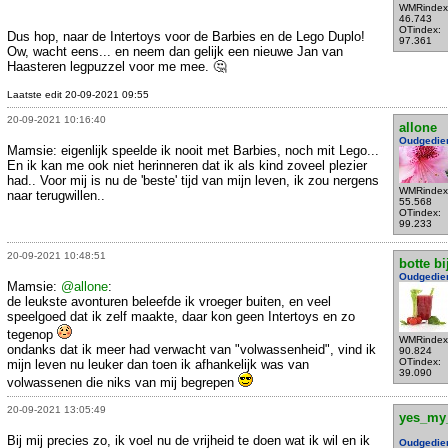
WMRindex
46.743
OTindex:
Dus hop, naar de Intertoys voor de Barbies en de Lego Duplo!
97.361
Ow, wacht eens... en neem dan gelijk een nieuwe Jan van
Haasteren legpuzzel voor me mee. 🤔
Laatste edit 20-09-2021 09:55
20-09-2021 10:16:40
allone
Oudgedie
Mamsie: eigenlijk speelde ik nooit met Barbies, noch mit Lego...
En ik kan me ook niet herinneren dat ik als kind zoveel plezier
had.. Voor mij is nu de 'beste' tijd van mijn leven, ik zou nergens
WMRindex
naar terugwillen..
55.568
OTindex:
99.233
20-09-2021 10:48:51
botte bi
Oudgedie
Mamsie:
@allone
:
de leukste avonturen beleefde ik vroeger buiten, en veel
speelgoed dat ik zelf maakte, daar kon geen Intertoys en zo
tegenop
WMRindex
ondanks dat ik meer had verwacht van "volwassenheid", vind ik
90.824
OTindex:
mijn leven nu leuker dan toen ik afhankelijk was van
39.090
volwassenen die niks van mij begrepen
20-09-2021 13:05:49
yes_my
Bij mij precies zo, ik voel nu de vrijheid te doen wat ik wil en ik
Oudgedie