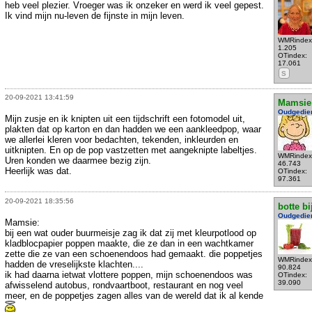
heb veel plezier. Vroeger was ik onzeker en werd ik veel gepest.
Ik vind mijn nu-leven de fijnste in mijn leven.
WMRindex
1.205
OTindex:
17.061
S
20-09-2021 13:41:59
Mamsie
Oudgedie
Mijn zusje en ik knipten uit een tijdschrift een fotomodel uit,
plakten dat op karton en dan hadden we een aankleedpop, waar
we allerlei kleren voor bedachten, tekenden, inkleurden en
uitknipten. En op de pop vastzetten met aangeknipte labeltjes.
WMRindex
Uren konden we daarmee bezig zijn.
46.743
Heerlijk was dat.
OTindex:
97.361
20-09-2021 18:35:56
botte bi
Oudgedie
Mamsie:
bij een wat ouder buurmeisje zag ik dat zij met kleurpotlood op
kladblocpapier poppen maakte, die ze dan in een wachtkamer
zette die ze van een schoenendoos had gemaakt. die poppetjes
WMRindex
hadden de vreselijkste klachten....
90.824
ik had daarna ietwat vlottere poppen, mijn schoenendoos was
OTindex:
39.090
afwisselend autobus, rondvaartboot, restaurant en nog veel
meer, en de poppetjes zagen alles van de wereld dat ik al kende