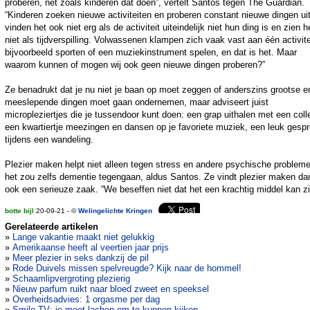
proberen, net zoals kinderen dat doen”, vertelt Santos tegen The Guardian.
“Kinderen zoeken nieuwe activiteiten en proberen constant nieuwe dingen ui
vinden het ook niet erg als de activiteit uiteindelijk niet hun ding is en zien h
niet als tijdverspilling. Volwassenen klampen zich vaak vast aan één activite
bijvoorbeeld sporten of een muziekinstrument spelen, en dat is het. Maar
waarom kunnen of mogen wij ook geen nieuwe dingen proberen?”
Ze benadrukt dat je nu niet je baan op moet zeggen of anderszins grootse e
meeslepende dingen moet gaan ondernemen, maar adviseert juist
micropleziertjes die je tussendoor kunt doen: een grap uithalen met een coll
een kwartiertje meezingen en dansen op je favoriete muziek, een leuk gesp
tijdens een wandeling.
Plezier maken helpt niet alleen tegen stress en andere psychische problem
het zou zelfs dementie tegengaan, aldus Santos. Ze vindt plezier maken da
ook een serieuze zaak. “We beseffen niet dat het een krachtig middel kan zi
botte bijl
20-09-21 - ©
Welingelichte Kringen
Gerelateerde artikelen
»
Lange vakantie maakt niet gelukkig
»
Amerikaanse heeft al veertien jaar prijs
»
Meer plezier in seks dankzij de pil
»
Rode Duivels missen spelvreugde? Kijk naar de hommel!
»
Schaamlipvergroting plezierig
»
Nieuw parfum ruikt naar bloed zweet en speeksel
»
Overheidsadvies: 1 orgasme per dag
»
Smile TV: je moet lachen om te kunnen kijken