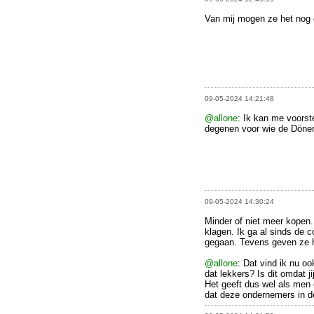
Van mij mogen ze het nog 
09-05-2024 14:21:48
@allone
: Ik kan me voorste
degenen voor wie de Döner
09-05-2024 14:30:24
Minder of niet meer kopen. 
klagen. Ik ga al sinds de c
gegaan. Tevens geven ze hi
@allone
: Dat vind ik nu oo
dat lekkers? Is dit omdat ji
Het geeft dus wel als men 
dat deze ondernemers in d