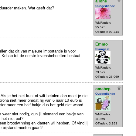
allone
Oudgediende
duurder maken. Wat geeft dat?
WMRindex:
55.575
OTindex: 99.244
Emmo
Stamgast
llen dat dit van majeure importantie is voor
 Kebab tot de eerste levensbehoeften bestaat.
WMRindex:
73.599
OTindex: 28.969
omabep
Oudgediende
Als je het niet kunt of wilt betalen dan moet je niet
orona niet meer omdat hij van 6 naar 10 euro is
er maar een half bakje dus het geld niet waard.
k weer niet nodig, gun jij niemand een bakje van
WMRindex:
j het niet eet?
11.355
een broodwinning en klanten wil hebben. Of vind jij
OTindex: 3.193
e bijstand moeten gaan?