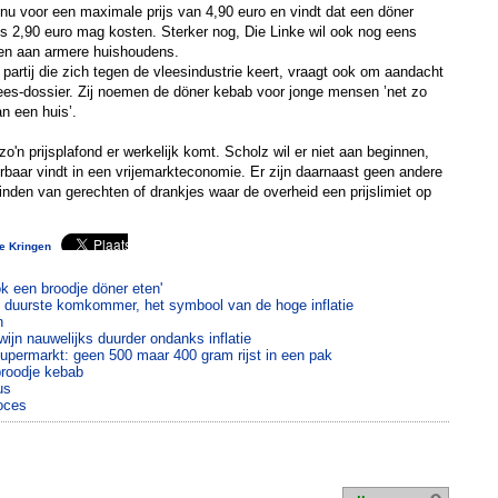
it nu voor een maximale prijs van 4,90 euro en vindt dat een döner
s 2,90 euro mag kosten. Sterker nog, Die Linke wil ook nog eens
iken aan armere huishoudens.
partij die zich tegen de vleesindustrie keert, vraagt ook om aandacht
lees-dossier. Zij noemen de döner kebab voor jonge mensen ’net zo
an een huis’.
 zo'n prijsplafond er werkelijk komt. Scholz wil er niet aan beginnen,
erbaar vindt in een vrijemarkteconomie. Er zijn daarnaast geen andere
inden van gerechten of drankjes waar de overheid een prijslimiet op
te Kringen
ok een broodje döner eten'
e duurste komkommer, het symbool van de hoge inflatie
n
 wijn nauwelijks duurder ondanks inflatie
supermarkt: geen 500 maar 400 gram rijst in een pak
broodje kebab
us
roces