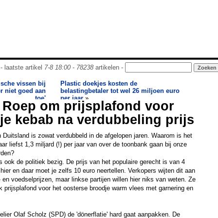
- laatste artikel
7-8 18:00
-
78238
artikelen -
sche vissen bij
Plastic doekjes kosten de
er niet goed aan
belastingbetaler tot wel 26 miljoen euro
toe'
per jaar
»
: Roep om prijsplafond voor
je kebab na verdubbeling prijs
n Duitsland is zowat verdubbeld in de afgelopen jaren. Waarom is het
 liefst 1,3 miljard (!) per jaar van over de toonbank gaan bij onze
rden?
ook de politiek bezig. De prijs van het populaire gerecht is van 4
hier en daar moet je zelfs 10 euro neertellen. Verkopers wijten dit aan
- en voedselprijzen, maar linkse partijen willen hier niks van weten. Ze
jk prijsplafond voor het oosterse broodje warm vlees met garnering en
elier Olaf Scholz (SPD) de 'dönerflatie' hard gaat aanpakken. De