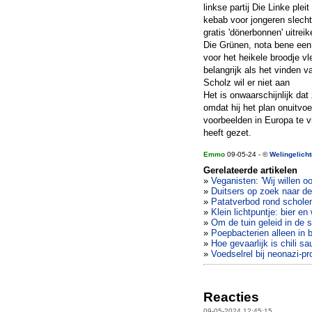
linkse partij Die Linke ple
kebab voor jongeren slecht
gratis 'dönerbonnen' uitre
Die Grünen, nota bene een 
voor het heikele broodje v
belangrijk als het vinden v
Scholz wil er niet aan
Het is onwaarschijnlijk dat
omdat hij het plan onuitvo
voorbeelden in Europa te v
heeft gezet.
Emmo
09-05-24 - ©
Welingelich
Gerelateerde artikelen
»
Veganisten: 'Wij willen o
»
Duitsers op zoek naar d
»
Patatverbod rond schole
»
Klein lichtpuntje: bier en
»
Om de tuin geleid in de 
»
Poepbacterien alleen in 
»
Hoe gevaarlijk is chili sa
»
Voedselrel bij neonazi-p
Reacties
09-05-2024 12:45:15