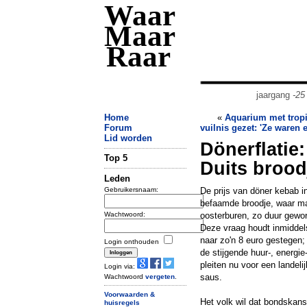
Waar
Maar
Raar
jaargang
-25
Home
«
Aquarium met tropi
Forum
vuilnis gezet: 'Ze waren 
Lid worden
Dönerflatie
Top 5
Duits brood
Leden
Gebruikersnaam:
De prijs van döner kebab i
befaamde broodje, waar maar
Wachtwoord:
oosterburen, zo duur gewo
Deze vraag houdt inmiddels 
naar zo'n 8 euro gestegen; 
Login onthouden
de stijgende huur-, energie
pleiten nu voor een landeli
Login via:
saus.
Wachtwoord
vergeten
.
Voorwaarden &
Het volk wil dat bondskans
huisregels