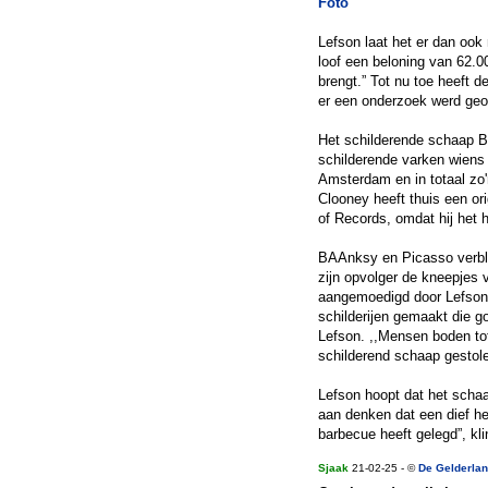
Foto
Lefson laat het er dan ook 
loof een beloning van 62.0
brengt.” Tot nu toe heeft d
er een onderzoek werd ge
Het schilderende schaap B
schilderende varken wiens
Amsterdam en in totaal zo
Clooney heeft thuis een o
of Records, omdat hij het 
BAAnksy en Picasso verblev
zijn opvolger de kneepjes 
aangemoedigd door Lefson, 
schilderijen gemaakt die g
Lefson. ,,Mensen boden to
schilderend schaap gestole
Lefson hoopt dat het schaa
aan denken dat een dief he
barbecue heeft gelegd”, kli
Sjaak
21-02-25 - ©
De Gelderlan