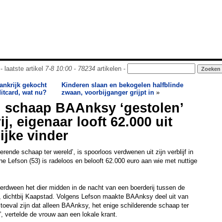
- laatste artikel
7-8 10:00
-
78234
artikelen -
ankrijk gekocht
Kinderen slaan en bekogelen halfblinde
itcard, wat nu?
zwaan, voorbijganger grijpt in
»
d schaap BAAnksy ‘gestolen’
j, eigenaar looft 62.000 uit
ijke vinder
rende schaap ter wereld’, is spoorloos verdwenen uit zijn verblijf in
ne Lefson (53) is radeloos en belooft 62.000 euro aan wie met nuttige
erdween het dier midden in de nacht van een boerderij tussen de
, dichtbij Kaapstad. Volgens Lefson maakte BAAnksy deel uit van
toeval zijn dat alleen BAAnksy, het enige schilderende schaap ter
 vertelde de vrouw aan een lokale krant.