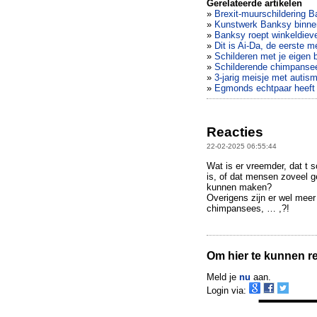
Gerelateerde artikelen
»
Brexit-muurschildering B
»
Kunstwerk Banksy binnen
»
Banksy roept winkeldiev
»
Dit is Ai-Da, de eerste 
»
Schilderen met je eigen 
»
Schilderende chimpansee
»
3-jarig meisje met autism
»
Egmonds echtpaar heeft 
Reacties
22-02-2025 06:55:44
Wat is er vreemder, dat t 
is, of dat mensen zoveel ge
kunnen maken?
Overigens zijn er wel meer 
chimpansees, … ,?!
Om hier te kunnen rea
Meld je
nu
aan.
Login via: