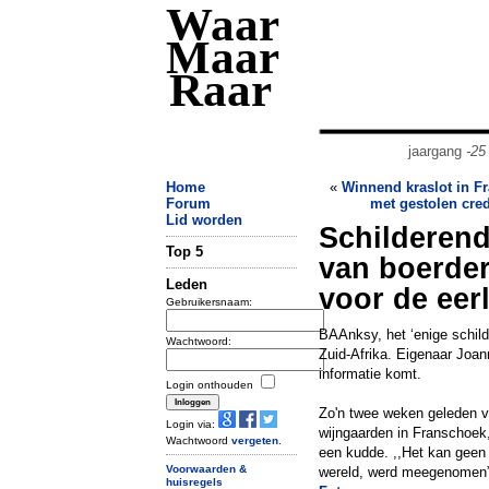
Waar
Maar
Raar
jaargang
-25
Home
«
Winnend kraslot in Fr
Forum
met gestolen cred
Lid worden
Schilderen
Top 5
van boerderi
Leden
voor de eerl
Gebruikersnaam:
BAAnksy, het ‘enige schilde
Wachtwoord:
Zuid-Afrika. Eigenaar Joan
informatie komt.
Login onthouden
Zo'n twee weken geleden v
Login via:
wijngaarden in Franschoek
Wachtwoord
vergeten
.
een kudde. ,,Het kan geen 
Voorwaarden &
wereld, werd meegenomen”,
huisregels