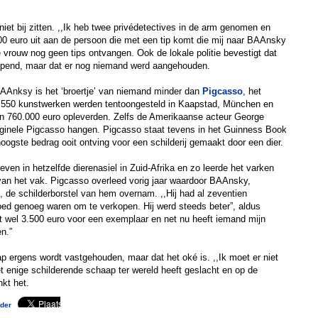
niet bij zitten. ,,Ik heb twee privédetectives in de arm genomen en
00 euro uit aan de persoon die met een tip komt die mij naar BAAnsky
e vrouw nog geen tips ontvangen. Ook de lokale politie bevestigt dat
opend, maar dat er nog niemand werd aangehouden.
AAnksy is het ‘broertje’ van niemand minder dan
Pigcasso
, het
 550 kunstwerken werden tentoongesteld in Kaapstad, München en
'n 760.000 euro opleverden. Zelfs de Amerikaanse acteur George
riginele Pigcasso hangen. Pigcasso staat tevens in het Guinness Book
hoogste bedrag ooit ontving voor een schilderij gemaakt door een dier.
en in hetzelfde dierenasiel in Zuid-Afrika en zo leerde het varken
van het vak. Pigcasso overleed vorig jaar waardoor BAAnsky,
de schilderborstel van hem overnam. ,,Hij had al zeventien
oed genoeg waren om te verkopen. Hij werd steeds beter”, aldus
t wel 3.500 euro voor een exemplaar en net nu heeft iemand mijn
n.”
p ergens wordt vastgehouden, maar dat het oké is. ,,Ik moet er niet
t enige schilderende schaap ter wereld heeft geslacht en op de
nkt het.
der