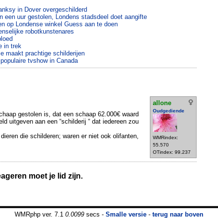
anksy in Dover overgeschilderd
 een uur gestolen, Londens stadsdeel doet aangifte
en op Londense winkel Guess aan te doen
menselijke robotkunstenares
bloed
 in trek
e maakt prachtige schilderijen
populaire tvshow in Canada
allone
Oudgediende
schaap gestolen is, dat een schaap 62.000€ waard
ld uitgeven aan een “schilderij “ dat iedereen zou
dieren die schilderen; waren er niet ook olifanten,
WMRindex:
55.570
OTindex: 99.237
geren moet je lid zijn.
WMRphp ver. 7.1
0.0099
secs -
Smalle versie
-
terug naar boven