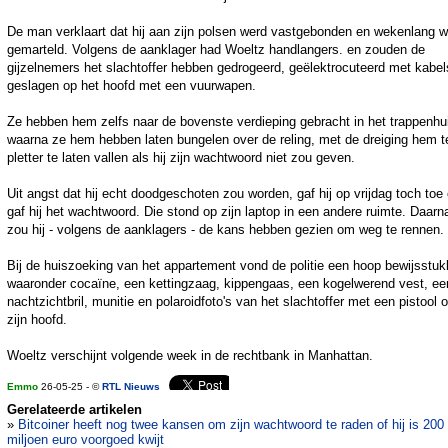
De man verklaart dat hij aan zijn polsen werd vastgebonden en wekenlang w
gemarteld. Volgens de aanklager had Woeltz handlangers. en zouden de
gijzelnemers het slachtoffer hebben gedrogeerd, geëlektrocuteerd met kabel
geslagen op het hoofd met een vuurwapen.
Ze hebben hem zelfs naar de bovenste verdieping gebracht in het trappenhu
waarna ze hem hebben laten bungelen over de reling, met de dreiging hem t
pletter te laten vallen als hij zijn wachtwoord niet zou geven.
Uit angst dat hij echt doodgeschoten zou worden, gaf hij op vrijdag toch toe
gaf hij het wachtwoord. Die stond op zijn laptop in een andere ruimte. Daarn
zou hij - volgens de aanklagers - de kans hebben gezien om weg te rennen.
Bij de huiszoeking van het appartement vond de politie een hoop bewijsstuk
waaronder cocaïne, een kettingzaag, kippengaas, een kogelwerend vest, ee
nachtzichtbril, munitie en polaroidfoto's van het slachtoffer met een pistool 
zijn hoofd.
Woeltz verschijnt volgende week in de rechtbank in Manhattan.
Emmo
26-05-25 - ©
RTL Nieuws
Gerelateerde artikelen
»
Bitcoiner heeft nog twee kansen om zijn wachtwoord te raden of hij is 200
miljoen euro voorgoed kwijt