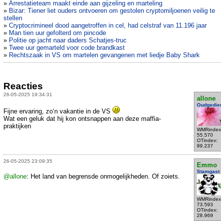
»
Arrestatieteam maakt einde aan gijzeling en marteling
»
Bizar: Tiener liet ouders ontvoeren om gestolen cryptomiljoenen veilig te
stellen
»
Cryptocrimineel dood aangetroffen in cel, had celstraf van 11.196 jaar
»
Man tien uur gefolterd om pincode
»
Politie op jacht naar daders Schatjes-truc
»
Twee uur gemarteld voor code brandkast
»
Rechtszaak in VS om martelen gevangenen met liedje Baby Shark
Reacties
26-05-2025 19:34:31
allone
Oudgedie
Fijne ervaring, zo‘n vakantie in de VS
Wat een geluk dat hij kon ontsnappen aan deze maffia-
praktijken
WMRindex
55.570
OTindex:
99.237
26-05-2025 23:09:35
Emmo
Stamgast
@allone
: Het land van begrensde onmogelijkheden. Of zoiets.
WMRindex
73.593
OTindex:
28.969