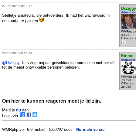
27-05-2025 08:13:17
DrZiggy
Administr
Stelletje amateurs, die ontvoerders. Ik had het wachtwoord in
een uurtje te pakken
WMRindex
4.883
OTindex: 
S
27-05-2025 08:25:18
Emmo
Stamgast
@DrZiggy
: Iets zegt mij dat gewelddadige criminelen niet per sé
tot de meest ontwikkelde personen behoren.
WMRindex
73.593
OTindex:
28.969
Om hier te kunnen reageren moet je lid zijn.
Meld je
nu
aan.
Login via:
WMRphp ver. 6.0 mobiel -
0.00897
secs -
Normale versie