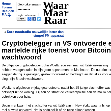
Waar
Home
Forum
Maar
Beelden
F.A.Q.
Login onthouden
Raar
«
Dure noodradio nauwelijks beter dan
simpel FM-apparaat
Cryptobelegger in VS ontvoerde 
Inheemse stam klaagt New York Times
en TMZ aan om claim pornoverslaving
»
martelde rijke toerist voor Bitcoin
wachtwoord
De 37-jarige cryptobelegger John Woeltz zou een man uit Italië wekenlang
hebben vastgehouden in zijn grote appartement in Manhattan. De autoriteite
zeggen dat hij is geslagen, geëlektrocuteerd en bedreigd, en dat alles voor 
ding: zijn Bitcoin-wachtwoord.
Woeltz is afgelopen vrijdag gearresteerd, nadat het 28-jarige slachtoffer was
ontsnapt uit de woning. Hij zou op straat de verkeerspolitie aan de mouw h
getrokken voor hulp.
Begin mei kwam het slachtoffer vanuit Italië aan in New York, waarna hij op
mei al werd ontvoerd. Het is onduidelijk of de twee elkaar kenden.