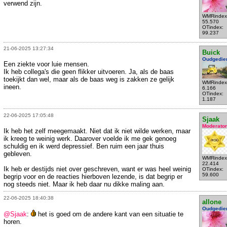
verwend zijn.
WMRindex
55.570
OTindex:
99.237
21-06-2025 13:27:34
Buick
Oudgedie
Een ziekte voor luie mensen.
Ik heb collega's die geen flikker uitvoeren. Ja, als de baas
toekijkt dan wel, maar als de baas weg is zakken ze gelijk
WMRindex
ineen.
6.166
OTindex:
1.187
22-06-2025 17:05:48
Sjaak
Moderator
Ik heb het zelf meegemaakt. Niet dat ik niet wilde werken, maar
ik kreeg te weinig werk. Daarover voelde ik me gek genoeg
schuldig en ik werd depressief. Ben ruim een jaar thuis
gebleven.
WMRindex
22.414
Ik heb er destijds niet over geschreven, want er was heel weinig
OTindex:
59.600
begrip voor en de reacties hierboven lezende, is dat begrip er
nog steeds niet. Maar ik heb daar nu dikke maling aan.
22-06-2025 18:40:38
allone
Oudgedie
@Sjaak
:
het is goed om de andere kant van een situatie te
horen.