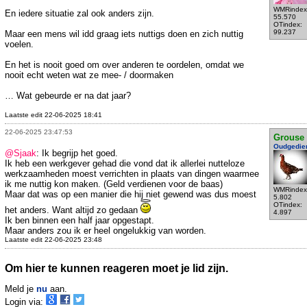
WMRindex
En iedere situatie zal ook anders zijn.
55.570
OTindex:
99.237
Maar een mens wil idd graag iets nuttigs doen en zich nuttig
voelen.
En het is nooit goed om over anderen te oordelen, omdat we
nooit echt weten wat ze mee- / doormaken
… Wat gebeurde er na dat jaar?
Laatste edit 22-06-2025 18:41
22-06-2025 23:47:53
Grouse
Oudgedie
@Sjaak
: Ik begrijp het goed.
Ik heb een werkgever gehad die vond dat ik allerlei nutteloze
werkzaamheden moest verrichten in plaats van dingen waarmee
ik me nuttig kon maken. (Geld verdienen voor de baas)
WMRindex
Maar dat was op een manier die hij niet gewend was dus moest
5.802
OTindex:
het anders. Want altijd zo gedaan
4.897
Ik ben binnen een half jaar opgestapt.
Maar anders zou ik er heel ongelukkig van worden.
Laatste edit 22-06-2025 23:48
Om hier te kunnen reageren moet je lid zijn.
Meld je
nu
aan.
Login via: