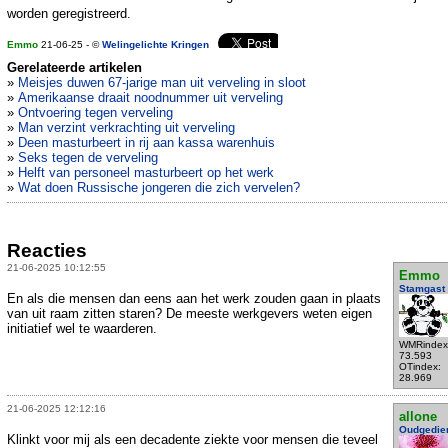
worden geregistreerd.
Emmo
21-06-25 - ©
Welingelichte Kringen
Gerelateerde artikelen
»
Meisjes duwen 67-jarige man uit verveling in sloot
»
Amerikaanse draait noodnummer uit verveling
»
Ontvoering tegen verveling
»
Man verzint verkrachting uit verveling
»
Deen masturbeert in rij aan kassa warenhuis
»
Seks tegen de verveling
»
Helft van personeel masturbeert op het werk
»
Wat doen Russische jongeren die zich vervelen?
Reacties
21-06-2025 10:12:55
Emmo
Stamgast
En als die mensen dan eens aan het werk zouden gaan in plaats
van uit raam zitten staren? De meeste werkgevers weten eigen
initiatief wel te waarderen.
WMRindex
73.593
OTindex:
28.969
21-06-2025 12:12:16
allone
Oudgedie
Klinkt voor mij als een decadente ziekte voor mensen die teveel