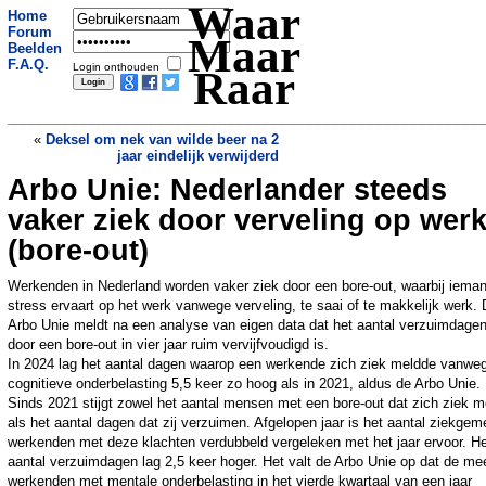
Waar
Home
Forum
Maar
Beelden
F.A.Q.
Login onthouden
Raar
«
Deksel om nek van wilde beer na 2
jaar eindelijk verwijderd
Arbo Unie: Nederlander steeds
Amerikaanse militairen eten kreeft en
steak: internet vermoedt uitzending naar
vaker ziek door verveling op wer
Iran
»
(bore-out)
Werkenden in Nederland worden vaker ziek door een bore-out, waarbij iema
stress ervaart op het werk vanwege verveling, te saai of te makkelijk werk.
Arbo Unie meldt na een analyse van eigen data dat het aantal verzuimdage
door een bore-out in vier jaar ruim vervijfvoudigd is.
In 2024 lag het aantal dagen waarop een werkende zich ziek meldde vanwe
cognitieve onderbelasting 5,5 keer zo hoog als in 2021, aldus de Arbo Unie.
Sinds 2021 stijgt zowel het aantal mensen met een bore-out dat zich ziek m
als het aantal dagen dat zij verzuimen. Afgelopen jaar is het aantal ziekgem
werkenden met deze klachten verdubbeld vergeleken met het jaar ervoor. He
aantal verzuimdagen lag 2,5 keer hoger. Het valt de Arbo Unie op dat de me
werkenden met mentale onderbelasting in het vierde kwartaal van een jaar