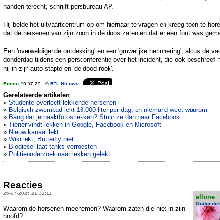
handen terecht, schrijft persbureau AP.
Hij belde het uitvaartcentrum op om hiernaar te vragen en kreeg toen te hor
dat de hersenen van zijn zoon in de doos zaten en dat er een fout was gem
Een 'overweldigende ontdekking' en een 'gruwelijke herinnering', aldus de va
donderdag tijdens een persconferentie over het incident, die ook beschreef 
hij in zijn auto stapte en 'de dood rook'.
Emmo
26-07-25 - ©
RTL Nieuws
Gerelateerde artikelen
»
Studente overleeft lekkende hersenen
»
Belgisch zwembad lekt 18.000 liter per dag, en niemand weet waarom
»
Bang dat je naaktfotos lekken? Stuur ze dan naar Facebook
»
Tiener vindt lekken in Google, Facebook en Microsoft
»
Nieuw kanaal lekt
»
Wiki lekt, Butterfly niet
»
Biodiesel laat tanks verroesten
»
Politieonderzoek naar lekken gelekt
Reacties
26-07-2025 21:31:11
allone
Oudgedie
Waarom de hersenen meenemen? Waarom zaten die niet in zijn
hoofd?