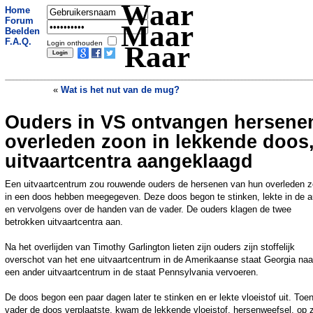
Waar
Home
Forum
Maar
Beelden
F.A.Q.
Login onthouden
Raar
«
Wat is het nut van de mug?
Ouders in VS ontvangen hersene
Olympische Spelen van Parijs kostten
miljarden meer dan was begroot
»
overleden zoon in lekkende doos
uitvaartcentra aangeklaagd
Een uitvaartcentrum zou rouwende ouders de hersenen van hun overleden 
in een doos hebben meegegeven. Deze doos begon te stinken, lekte in de a
en vervolgens over de handen van de vader. De ouders klagen de twee
betrokken uitvaartcentra aan.
Na het overlijden van Timothy Garlington lieten zijn ouders zijn stoffelijk
overschot van het ene uitvaartcentrum in de Amerikaanse staat Georgia naa
een ander uitvaartcentrum in de staat Pennsylvania vervoeren.
De doos begon een paar dagen later te stinken en er lekte vloeistof uit. Toe
vader de doos verplaatste, kwam de lekkende vloeistof, hersenweefsel, op z