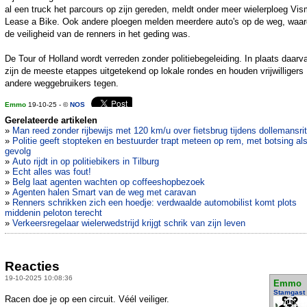
al een truck het parcours op zijn gereden, meldt onder meer wielerploeg Vis
Lease a Bike. Ook andere ploegen melden meerdere auto's op de weg, waar
de veiligheid van de renners in het geding was.
De Tour of Holland wordt verreden zonder politiebegeleiding. In plaats daarv
zijn de meeste etappes uitgetekend op lokale rondes en houden vrijwilligers
andere weggebruikers tegen.
Emmo
19-10-25 - ©
NOS
Gerelateerde artikelen
»
Man reed zonder rijbewijs met 120 km/u over fietsbrug tijdens dollemansrit
»
Politie geeft stopteken en bestuurder trapt meteen op rem, met botsing al
gevolg
»
Auto rijdt in op politiebikers in Tilburg
»
Echt alles was fout!
»
Belg laat agenten wachten op coffeeshopbezoek
»
Agenten halen Smart van de weg met caravan
»
Renners schrikken zich een hoedje: verdwaalde automobilist komt plots
middenin peloton terecht
»
Verkeersregelaar wielerwedstrijd krijgt schrik van zijn leven
Reacties
19-10-2025 10:08:36
Emmo
Stamgast
Racen doe je op een circuit. Véél veiliger.