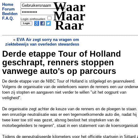
Waar
Home
Forum
Maar
Beelden
F.A.Q.
Login onthouden
Raar
«
EVA Air zegt sorry na vragen om
ziektebewijs van overleden stewardess
Derde etappe Tour of Holland
Boer vindt lichaam op akker, mogelijk
uit vliegtuig gevallen verstekeling
»
geschrapt, renners stoppen
vanwege auto's op parcours
De derde etappe van de NIBC Tour of Holland is stilgelegd en geannuleerd.
Volgens de organisatie van de wielerkoers waren de renners een uur onderw
toen zij stopten en aangaven niet verder te willen "uit het oogpunt van
veiligheid".
De organisatie zegt achter de keuze van de renners en de ploegen te staan.
een onrustige neutralisatie was er een tegemoetkomende auto die, nadat hij 
twee keer toe stil was gezet, alsnog besloot het stopteken van de
motorbegeleiders te negeren", staat in een statement van de koersorganisat
Tijdens de geneutraliseerde kilometers voor het officiële startsein in Sittard