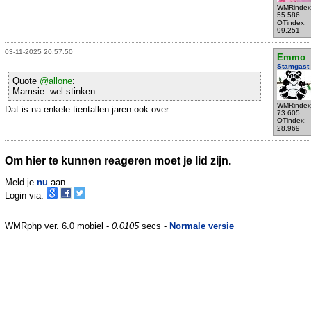
WMRindex
55.586
OTindex:
99.251
03-11-2025 20:57:50
Emmo
Stamgast
Quote
@allone
:
Mamsie: wel stinken
WMRindex
Dat is na enkele tientallen jaren ook over.
73.605
OTindex:
28.969
Om hier te kunnen reageren moet je lid zijn.
Meld je
nu
aan.
Login via:
WMRphp ver. 6.0 mobiel -
0.0105
secs -
Normale versie