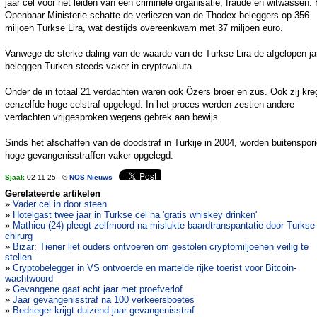
jaar cel voor het leiden van een criminele organisatie, fraude en witwassen. 
Openbaar Ministerie schatte de verliezen van de Thodex-beleggers op 356
miljoen Turkse Lira, wat destijds overeenkwam met 37 miljoen euro.
Vanwege de sterke daling van de waarde van de Turkse Lira de afgelopen ja
beleggen Turken steeds vaker in cryptovaluta.
Onder de in totaal 21 verdachten waren ook Özers broer en zus. Ook zij kr
eenzelfde hoge celstraf opgelegd. In het proces werden zestien andere
verdachten vrijgesproken wegens gebrek aan bewijs.
Sinds het afschaffen van de doodstraf in Turkije in 2004, worden buitenspor
hoge gevangenisstraffen vaker opgelegd.
Sjaak
02-11-25 - ©
NOS Nieuws
Gerelateerde artikelen
»
Vader cel in door steen
»
Hotelgast twee jaar in Turkse cel na 'gratis whiskey drinken'
»
Mathieu (24) pleegt zelfmoord na mislukte baardtranspantatie door Turkse
chirurg
»
Bizar: Tiener liet ouders ontvoeren om gestolen cryptomiljoenen veilig te
stellen
»
Cryptobelegger in VS ontvoerde en martelde rijke toerist voor Bitcoin-
wachtwoord
»
Gevangene gaat acht jaar met proefverlof
»
Jaar gevangenisstraf na 100 verkeersboetes
»
Bedrieger krijgt duizend jaar gevangenisstraf