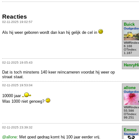
Reacties
02-11-2025 19:02:57
Buick
Oudgedie
Als hij weer geboren wordt dan kan hij gelijk de cel in
WMRindex
6.166
OTindex:
1.187
02-11-2025 19:05:43
HenryHi
Dat is toch minstens 140 keer reïncarneren voordat hij weer op
straat staat.
02-11-2025 19:53:04
allone
Oudgedie
10000 jaar
Was 1000 niet genoeg?
WMRindex
55.586
OTindex:
99.251
02-11-2025 23:39:32
Emmo
Stamgast
@allone
: Met goed gedrag komt hij 100 jaar eerder vrij.