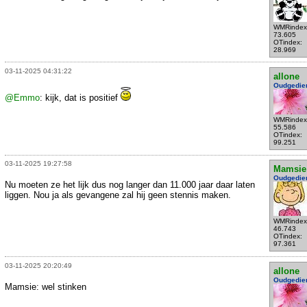
WMRindex
73.605
OTindex:
28.969
03-11-2025 04:31:22
allone
Oudgedie
@Emmo
: kijk, dat is positief
WMRindex
55.586
OTindex:
99.251
03-11-2025 19:27:58
Mamsie
Oudgedie
Nu moeten ze het lijk dus nog langer dan 11.000 jaar daar laten
liggen. Nou ja als gevangene zal hij geen stennis maken.
WMRindex
46.743
OTindex:
97.361
03-11-2025 20:20:49
allone
Oudgedie
Mamsie: wel stinken