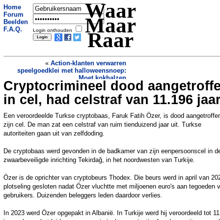
Waar
Home
Forum
Maar
Beelden
F.A.Q.
Login onthouden
Raar
«
Action-klanten verwarren
speelgoedklei met halloweensnoep:
Moet kokhalzen
Cryptocrimineel dood aangetroff
De oudste lucht ooit ontdekt in 6
miljoen jaar oud ijs
»
in cel, had celstraf van 11.196 jaa
Een veroordeelde Turkse cryptobaas, Faruk Fatih Özer, is dood aangetroffen
zijn cel. De man zat een celstraf van ruim tienduizend jaar uit. Turkse
autoriteiten gaan uit van zelfdoding.
De cryptobaas werd gevonden in de badkamer van zijn eenpersoonscel in d
zwaarbeveiligde inrichting Tekirdağ, in het noordwesten van Turkije.
Özer is de oprichter van cryptobeurs Thodex. Die beurs werd in april van 20
plotseling gesloten nadat Özer vluchtte met miljoenen euro's aan tegoeden 
gebruikers. Duizenden beleggers leden daardoor verlies.
In 2023 werd Özer opgepakt in Albanië. In Turkije werd hij veroordeeld tot 1