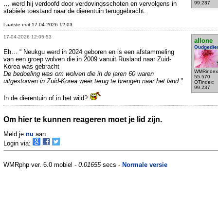
… werd hij verdoofd door verdovingsschoten en vervolgens in
99.237
stabiele toestand naar de dierentuin teruggebracht.
Laatste edit 17-04-2026 12:03
17-04-2026 12:05:53
allone
Oudgedie
Eh… “ Neukgu werd in 2024 geboren en is een afstammeling
van een groep wolven die in 2009 vanuit Rusland naar Zuid-
Korea was gebracht
WMRindex
De bedoeling was om wolven die in de jaren 60 waren
55.570
uitgestorven in Zuid-Korea weer terug te brengen naar het land.”
OTindex:
99.237
In de dierentuin of in het wild?
Om hier te kunnen reageren moet je lid zijn.
Meld je
nu
aan.
Login via:
WMRphp ver. 6.0 mobiel -
0.01655
secs -
Normale versie