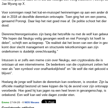
Jae Myung op X.
Voor sommigen roept het kat-en-muisspel herinneringen op aan een ander di
dat in 2018 uit dezelfde dierentuin ontsnapte. Toen ging het om een poema,
genaamd Porongi. Daar liep het niet goed mee af. De politie schoot het dier
dood.
Dierenrechtenorganisaties zijn bang dat hetzelfde nu met de wolf kan gebeu
"We hopen dat Neukgu veilig gevangen wordt en niet Porongi's lot hoeft te
delen", schrijft een actiegroep. "De realiteit dat het leven van een dier in ge
komt door slecht management en structurele tekortkomingen aan zijn
onderkomen is duidelijk onrechtvaardig."
Intussen is er zelfs een meme coin over Neukgu, een cryptovaluta die is
ontstaan uit een internetmeme. De bedenkers van die cryptomunt zetten het
neer als "een symbool voor onafhankelijkheid" en "de wolf die niet gekooid w
blijven".
Hoelang de jonge wolf buiten de dierentuin kan overleven, is onzeker. Zijn la
officiële maaltijd bestond uit twee kippen die hij de avond voor zijn ontsnapp
verorberde. Hoe goed hij kan jagen na een heel leven in gevangenschap, is
onbekend. Een wolf kan wel vele dagen zonder eten.
Emmo
17-04-26 - ©
NOS Nieuws
Gerelateerde artikelen