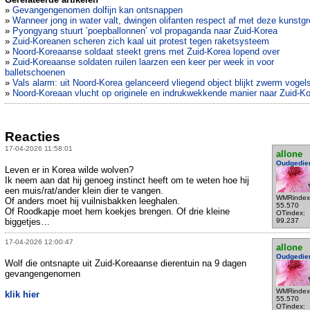
»
Gevangengenomen dolfijn kan ontsnappen
»
Wanneer jong in water valt, dwingen olifanten respect af met deze kunstg
»
Pyongyang stuurt ’poepballonnen’ vol propaganda naar Zuid-Korea
»
Zuid-Koreanen scheren zich kaal uit protest tegen raketsysteem
»
Noord-Koreaanse soldaat steekt grens met Zuid-Korea lopend over
»
Zuid-Koreaanse soldaten ruilen laarzen een keer per week in voor
balletschoenen
»
Vals alarm: uit Noord-Korea gelanceerd vliegend object blijkt zwerm vogel
»
Noord-Koreaan vlucht op originele en indrukwekkende manier naar Zuid-K
Reacties
17-04-2026 11:58:01
allone
Oudgedie
Leven er in Korea wilde wolven?
Ik neem aan dat hij genoeg instinct heeft om te weten hoe hij
een muis/rat/ander klein dier te vangen.
WMRindex
Of anders moet hij vuilnisbakken leeghalen.
55.570
Of Roodkapje moet hem koekjes brengen. Of drie kleine
OTindex:
biggetjes…
99.237
17-04-2026 12:00:47
allone
Oudgedie
Wolf die ontsnapte uit Zuid-Koreaanse dierentuin na 9 dagen
gevangengenomen
WMRindex
klik hier
55.570
OTindex: