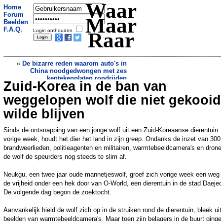
Waar
Home
Forum
Maar
Beelden
F.A.Q.
Login onthouden
Raar
«
De bizarre reden waarom auto's in
China noodgedwongen met zes
kentekenplaten rondrijden
Zuid-Korea in de ban van
Grote doofpot bij Belastingdienst: 64
miljoen bestanden duiken plots op
»
weggelopen wolf die niet gekooid
wilde blijven
Sinds de ontsnapping van een jonge wolf uit een Zuid-Koreaanse dierentuin
vorige week, houdt het dier het land in zijn greep. Ondanks de inzet van 300
brandweerlieden, politieagenten en militairen, warmtebeeldcamera's en drone
de wolf de speurders nog steeds te slim af.
Neukgu, een twee jaar oude mannetjeswolf, groef zich vorige week een weg
de vrijheid onder een hek door van O-World, een dierentuin in de stad Daeje
De volgende dag begon de zoektocht.
Aanvankelijk hield de wolf zich op in de struiken rond de dierentuin, bleek ui
beelden van warmtebeeldcamera's. Maar toen zijn belagers in de buurt ging