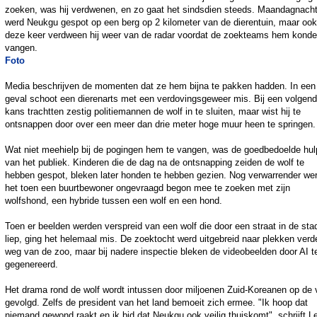
zoeken, was hij verdwenen, en zo gaat het sindsdien steeds. Maandagnach
werd Neukgu gespot op een berg op 2 kilometer van de dierentuin, maar ook
deze keer verdween hij weer van de radar voordat de zoekteams hem kond
vangen.
Foto
Media beschrijven de momenten dat ze hem bijna te pakken hadden. In een
geval schoot een dierenarts met een verdovingsgeweer mis. Bij een volgen
kans trachtten zestig politiemannen de wolf in te sluiten, maar wist hij te
ontsnappen door over een meer dan drie meter hoge muur heen te springen.
Wat niet meehielp bij de pogingen hem te vangen, was de goedbedoelde hul
van het publiek. Kinderen die de dag na de ontsnapping zeiden de wolf te
hebben gespot, bleken later honden te hebben gezien. Nog verwarrender we
het toen een buurtbewoner ongevraagd begon mee te zoeken met zijn
wolfshond, een hybride tussen een wolf en een hond.
Toen er beelden werden verspreid van een wolf die door een straat in de sta
liep, ging het helemaal mis. De zoektocht werd uitgebreid naar plekken verd
weg van de zoo, maar bij nadere inspectie bleken de videobeelden door AI te
gegenereerd.
Het drama rond de wolf wordt intussen door miljoenen Zuid-Koreanen op de 
gevolgd. Zelfs de president van het land bemoeit zich ermee. "Ik hoop dat
niemand gewond raakt en ik bid dat Neukgu ook veilig thuiskomt", schrijft L