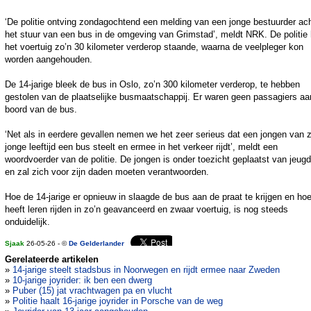
‘De politie ontving zondagochtend een melding van een jonge bestuurder ac
het stuur van een bus in de omgeving van Grimstad’, meldt NRK. De politie 
het voertuig zo’n 30 kilometer verderop staande, waarna de veelpleger kon
worden aangehouden.
De 14-jarige bleek de bus in Oslo, zo’n 300 kilometer verderop, te hebben
gestolen van de plaatselijke busmaatschappij. Er waren geen passagiers aa
boord van de bus.
‘Net als in eerdere gevallen nemen we het zeer serieus dat een jongen van 
jonge leeftijd een bus steelt en ermee in het verkeer rijdt’, meldt een
woordvoerder van de politie. De jongen is onder toezicht geplaatst van jeug
en zal zich voor zijn daden moeten verantwoorden.
Hoe de 14-jarige er opnieuw in slaagde de bus aan de praat te krijgen en hoe
heeft leren rijden in zo’n geavanceerd en zwaar voertuig, is nog steeds
onduidelijk.
Sjaak
26-05-26 - ©
De Gelderlander
Gerelateerde artikelen
»
14-jarige steelt stadsbus in Noorwegen en rijdt ermee naar Zweden
»
10-jarige joyrider: ik ben een dwerg
»
Puber (15) jat vrachtwagen pa en vlucht
»
Politie haalt 16-jarige joyrider in Porsche van de weg