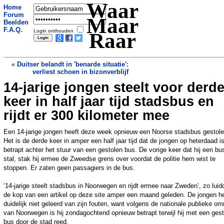
Waar
Home
Forum
Maar
Beelden
F.A.Q.
Login onthouden
Raar
«
Duitser belandt in 'benarde situatie':
verliest schoen in bizonverblijf
14-jarige jongen steelt voor derd
Woonark in Zwartsluis dreigt te zinken,
maar bewoners zijn op vakantie
»
keer in half jaar tijd stadsbus en
rijdt er 300 kilometer mee
Een 14-jarige jongen heeft deze week opnieuw een Noorse stadsbus gestole
Het is de derde keer in amper een half jaar tijd dat de jongen op heterdaad i
betrapt achter het stuur van een gestolen bus. De vorige keer dat hij een bu
stal, stak hij ermee de Zweedse grens over voordat de politie hem wist te
stoppen. Er zaten geen passagiers in de bus.
‘14-jarige steelt stadsbus in Noorwegen en rijdt ermee naar Zweden’, zo luid
de kop van een artikel op deze site amper een maand geleden. De jongen he
duidelijk niet geleerd van zijn fouten, want volgens de nationale publieke o
van Noorwegen is hij zondagochtend opnieuw betrapt terwijl hij met een ges
bus door de stad reed.