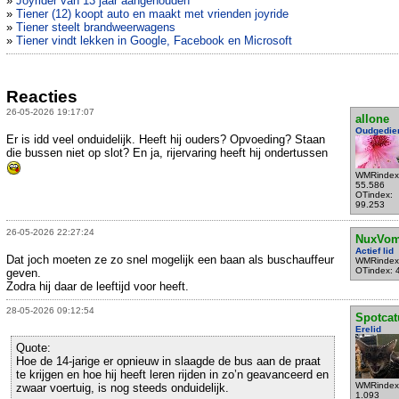
»
Joyrider van 13 jaar aangehouden
»
Tiener (12) koopt auto en maakt met vrienden joyride
»
Tiener steelt brandweerwagens
»
Tiener vindt lekken in Google, Facebook en Microsoft
Reacties
26-05-2026 19:17:07
allone
Oudgedie
Er is idd veel onduidelijk. Heeft hij ouders? Opvoeding? Staan
die bussen niet op slot? En ja, rijervaring heeft hij ondertussen
WMRindex
55.586
OTindex:
99.253
26-05-2026 22:27:24
NuxVom
Actief lid
Dat joch moeten ze zo snel mogelijk een baan als buschauffeur
WMRindex
OTindex: 
geven.
Zodra hij daar de leeftijd voor heeft.
28-05-2026 09:12:54
Spotcat
Erelid
Quote:
Hoe de 14-jarige er opnieuw in slaagde de bus aan de praat
te krijgen en hoe hij heeft leren rijden in zo’n geavanceerd en
WMRindex
zwaar voertuig, is nog steeds onduidelijk.
1.093