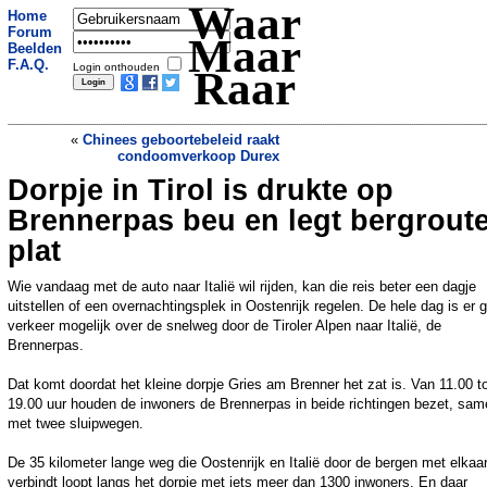
Waar
Home
Forum
Maar
Beelden
F.A.Q.
Login onthouden
Raar
«
Chinees geboortebeleid raakt
condoomverkoop Durex
Dorpje in Tirol is drukte op
Vijf goudzoekers die vastzaten in een
grot in Laos zijn gered
»
Brennerpas beu en legt bergrout
plat
Wie vandaag met de auto naar Italië wil rijden, kan die reis beter een dagje
uitstellen of een overnachtingsplek in Oostenrijk regelen. De hele dag is er 
verkeer mogelijk over de snelweg door de Tiroler Alpen naar Italië, de
Brennerpas.
Dat komt doordat het kleine dorpje Gries am Brenner het zat is. Van 11.00 t
19.00 uur houden de inwoners de Brennerpas in beide richtingen bezet, sam
met twee sluipwegen.
De 35 kilometer lange weg die Oostenrijk en Italië door de bergen met elkaa
verbindt loopt langs het dorpje met iets meer dan 1300 inwoners. En daar