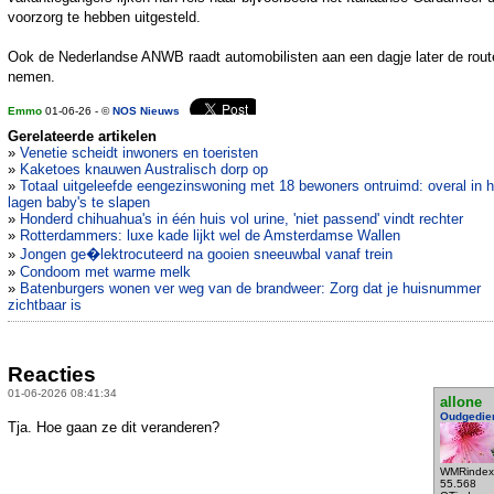
voorzorg te hebben uitgesteld.
Ook de Nederlandse ANWB raadt automobilisten aan een dagje later de rout
nemen.
Emmo
01-06-26 - ©
NOS Nieuws
Gerelateerde artikelen
»
Venetie scheidt inwoners en toeristen
»
Kaketoes knauwen Australisch dorp op
»
Totaal uitgeleefde eengezinswoning met 18 bewoners ontruimd: overal in h
lagen baby's te slapen
»
Honderd chihuahua's in één huis vol urine, 'niet passend' vindt rechter
»
Rotterdammers: luxe kade lijkt wel de Amsterdamse Wallen
»
Jongen ge�lektrocuteerd na gooien sneeuwbal vanaf trein
»
Condoom met warme melk
»
Batenburgers wonen ver weg van de brandweer: Zorg dat je huisnummer
zichtbaar is
Reacties
01-06-2026 08:41:34
allone
Oudgedie
Tja. Hoe gaan ze dit veranderen?
WMRindex
55.568