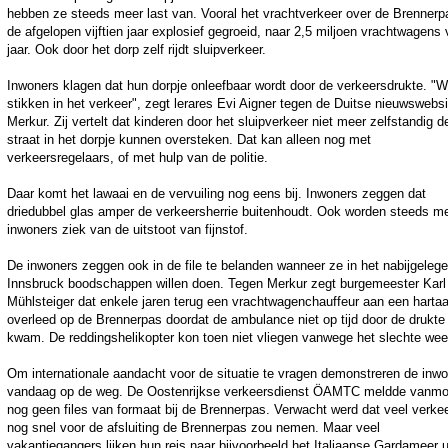
hebben ze steeds meer last van. Vooral het vrachtverkeer over de Brennerp
de afgelopen vijftien jaar explosief gegroeid, naar 2,5 miljoen vrachtwagens 
jaar. Ook door het dorp zelf rijdt sluipverkeer.
Inwoners klagen dat hun dorpje onleefbaar wordt door de verkeersdrukte. "
stikken in het verkeer", zegt lerares Evi Aigner tegen de Duitse nieuwswebsi
Merkur. Zij vertelt dat kinderen door het sluipverkeer niet meer zelfstandig d
straat in het dorpje kunnen oversteken. Dat kan alleen nog met
verkeersregelaars, of met hulp van de politie.
Daar komt het lawaai en de vervuiling nog eens bij. Inwoners zeggen dat
driedubbel glas amper de verkeersherrie buitenhoudt. Ook worden steeds m
inwoners ziek van de uitstoot van fijnstof.
De inwoners zeggen ook in de file te belanden wanneer ze in het nabijgeleg
Innsbruck boodschappen willen doen. Tegen Merkur zegt burgemeester Karl
Mühlsteiger dat enkele jaren terug een vrachtwagenchauffeur aan een harta
overleed op de Brennerpas doordat de ambulance niet op tijd door de drukte
kwam. De reddingshelikopter kon toen niet vliegen vanwege het slechte wee
Om internationale aandacht voor de situatie te vragen demonstreren de inw
vandaag op de weg. De Oostenrijkse verkeersdienst ÖAMTC meldde vanm
nog geen files van formaat bij de Brennerpas. Verwacht werd dat veel verke
nog snel voor de afsluiting de Brennerpas zou nemen. Maar veel
vakantiegangers lijken hun reis naar bijvoorbeeld het Italiaanse Gardameer u