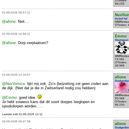
OTindex:
99.233
01-06-2026 09:57:11
NuxVom
Actief lid
@allone
: Niet....
WMRindex
OTindex: 
01-06-2026 10:59:11
Emmo
Stamgast
@allone
: Dorp verplaatsen?
WMRindex
73.581
OTindex:
28.969
01-06-2026 12:10:07
allone
Oudgedie
@NuxVomica
: lijkt mij ook. Zo‘n (be)zetting zet geen zoden aan
de dijk. (Niet dat je die in Zwitserland nodig zou hebben)
WMRindex
@Emmo
: goed idee.
55.568
Je hebt sowieso kans dat dit soort dorpjes leeglopen en
OTindex:
99.233
spookdorpen worden…..
Laatste edit 01-06-2026 12:11
02-06-2026 09:47:59
allone
Oudgedie