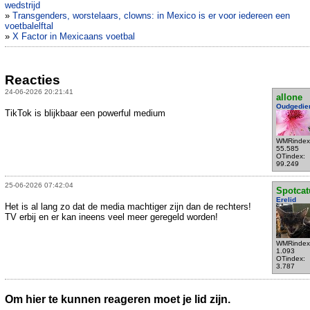
wedstrijd
»
Transgenders, worstelaars, clowns: in Mexico is er voor iedereen een
voetbalelftal
»
X Factor in Mexicaans voetbal
Reacties
24-06-2026 20:21:41
allone
Oudgedie
TikTok is blijkbaar een powerful medium
WMRindex
55.585
OTindex:
99.249
25-06-2026 07:42:04
Spotcat
Erelid
Het is al lang zo dat de media machtiger zijn dan de rechters!
TV erbij en er kan ineens veel meer geregeld worden!
WMRindex
1.093
OTindex:
3.787
Om hier te kunnen reageren moet je lid zijn.