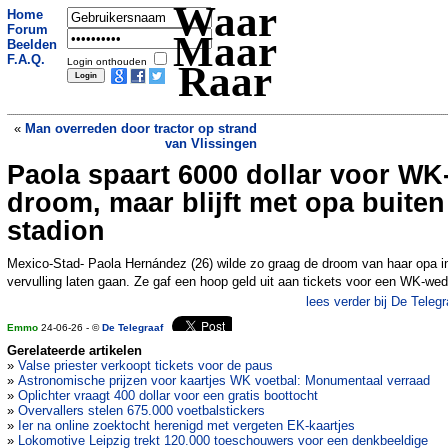
Waar
Home
Forum
Maar
Beelden
F.A.Q.
Login onthouden
Raar
«
Man overreden door tractor op strand
van Vlissingen
Paola spaart 6000 dollar voor WK
Japanners spreken schande van
Nederlander die drift op parkeerplaats
»
droom, maar blijft met opa buiten
stadion
Mexico-Stad- Paola Hernández (26) wilde zo graag de droom van haar opa i
vervulling laten gaan. Ze gaf een hoop geld uit aan tickets voor een WK-wed
lees verder bij De Telegr
Emmo
24-06-26 - ©
De Telegraaf
Gerelateerde artikelen
»
Valse priester verkoopt tickets voor de paus
»
Astronomische prijzen voor kaartjes WK voetbal: Monumentaal verraad
»
Oplichter vraagt 400 dollar voor een gratis boottocht
»
Overvallers stelen 675.000 voetbalstickers
»
Ier na online zoektocht herenigd met vergeten EK-kaartjes
»
Lokomotive Leipzig trekt 120.000 toeschouwers voor een denkbeeldige