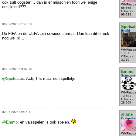
ook zult oogsten… dan is er misschien toch wel enige
WMRindex
eerlijkheid???
55.568
OTindex:
99.233
02-07-2026 07:43:58
Spotcat
Erelid
De FIFA en de UEFA zijn sowieso corrupt. Dan kan dit er ook
nog wel bij...
WMRindex
1.087
OTindex:
3.759
02-07-2026 09:07:10
Emmo
Stamgast
@Spotcatus
: Ach, 't Is maar een spelletje.
WMRindex
73.581
OTindex:
28.969
02-07-2026 09:15:11
allone
Oudgedie
@Emmo
: en valsspelen is ook spelen.
WMRindex