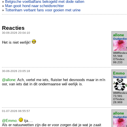
»
Belgische voetbalfans bekogeld met dode ratten
»
Man gooit hond naar scheidsrechter
»
Tottenham verbant fans voor gooien met urine
Reacties
30-06-2026 20:04:10
allone
Oudgedie
Het is niet eerlijk!
WMRindex
55.568
OTindex:
99.233
30-06-2026 23:05:18
Emmo
Stamgast
@allone
: Ach, vertel me iets, fluister het desnoods maar in m'n
oor, van iets dat in dit ondermaanse wél eerlijk is.
WMRindex
73.581
OTindex:
28.969
01-07-2026 06:55:57
allone
Oudgedie
@Emmo
:
tja….
Als er natuurwetten zijn die er voor zorgen dat je wat je zaait