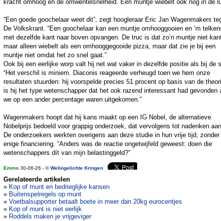
kracht omhoog en de omwentelsnelheid. Een muntje wiebelt ook nog in de lu
“Een goede goochelaar weet dit”, zegt hoogleraar Eric Jan Wagenmakers te
De Volkskrant. “Een goochelaar kan een muntje omhooggooien en ’m telken
met dezelfde kant naar boven opvangen. De truc is dat zo’n muntje niet kant
maar alleen wiebelt als een omhooggegooide pizza, maar dat zie je bij een
muntje niet omdat het zo snel gaat.”
Ook bij een eerlijke worp valt hij net wat vaker in dezelfde positie als bij de s
“Het verschil is miniem. Diaconis reageerde verheugd toen we hem onze
resultaten stuurden: hij voorspelde precies 51 procent op basis van de theori
is hij het type wetenschapper dat het ook razend interessant had gevonden 
we op een ander percentage waren uitgekomen.”
Wagenmakers hoopt dat hij kans maakt op een IG Nobel, de alternatieve
Nobelprijs bedoeld voor grappig onderzoek, dat vervolgens tot nadenken aan
De onderzoekers werkten overigens aan deze studie in hun vrije tijd, zonder
enige financiering. “Anders was de reactie ongetwijfeld geweest: doen die
wetenschappers dít van mijn belastinggeld?”
Emmo
30-06-26 - ©
Welingelichte Kringen
Gerelateerde artikelen
»
Kop of munt en bedrieglijke kansen
»
Buitenspelregels op munt
»
Voetbalsupporter betaalt boete in meer dan 20kg eurocentjes
»
Kop of munt is niet eerlijk
»
Roddels maken je vrijgeviger