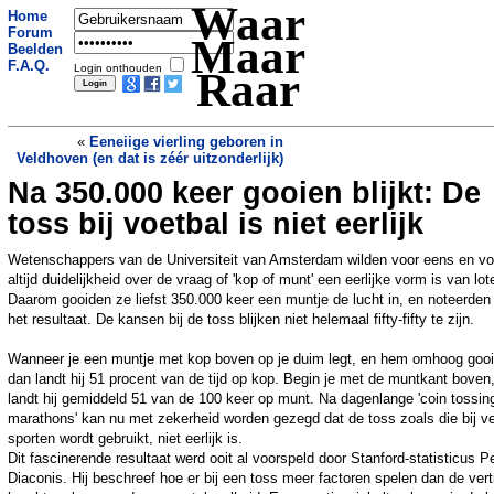
Waar
Home
Forum
Maar
Beelden
F.A.Q.
Login onthouden
Raar
«
Eeneiige vierling geboren in
Veldhoven (en dat is zéér uitzonderlijk)
Na 350.000 keer gooien blijkt: De
Beroemde rotsboog in Malta stort in
nadat toerist eraf springt: jetskiër
toss bij voetbal is niet eerlijk
verpletterd door stenen en komt om het
leven
»
Wetenschappers van de Universiteit van Amsterdam wilden voor eens en vo
altijd duidelijkheid over de vraag of 'kop of munt' een eerlijke vorm is van lot
Daarom gooiden ze liefst 350.000 keer een muntje de lucht in, en noteerden
het resultaat. De kansen bij de toss blijken niet helemaal fifty-fifty te zijn.
Wanneer je een muntje met kop boven op je duim legt, en hem omhoog gooi
dan landt hij 51 procent van de tijd op kop. Begin je met de muntkant boven
landt hij gemiddeld 51 van de 100 keer op munt. Na dagenlange 'coin tossin
marathons' kan nu met zekerheid worden gezegd dat de toss zoals die bij v
sporten wordt gebruikt, niet eerlijk is.
Dit fascinerende resultaat werd ooit al voorspeld door Stanford-statisticus P
Diaconis. Hij beschreef hoe er bij een toss meer factoren spelen dan de vert