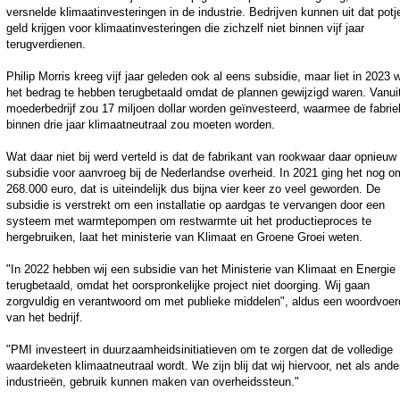
versnelde klimaatinvesteringen in de industrie. Bedrijven kunnen uit dat potj
geld krijgen voor klimaatinvesteringen die zichzelf niet binnen vijf jaar
terugverdienen.
Philip Morris kreeg vijf jaar geleden ook al eens subsidie, maar liet in 2023 
het bedrag te hebben terugbetaald omdat de plannen gewijzigd waren. Vanui
moederbedrijf zou 17 miljoen dollar worden geïnvesteerd, waarmee de fabrie
binnen drie jaar klimaatneutraal zou moeten worden.
Wat daar niet bij werd verteld is dat de fabrikant van rookwaar daar opnieuw
subsidie voor aanvroeg bij de Nederlandse overheid. In 2021 ging het nog o
268.000 euro, dat is uiteindelijk dus bijna vier keer zo veel geworden. De
subsidie is verstrekt om een installatie op aardgas te vervangen door een
systeem met warmtepompen om restwarmte uit het productieproces te
hergebruiken, laat het ministerie van Klimaat en Groene Groei weten.
"In 2022 hebben wij een subsidie van het Ministerie van Klimaat en Energie
terugbetaald, omdat het oorspronkelijke project niet doorging. Wij gaan
zorgvuldig en verantwoord om met publieke middelen", aldus een woordvoer
van het bedrijf.
"PMI investeert in duurzaamheidsinitiatieven om te zorgen dat de volledige
waardeketen klimaatneutraal wordt. We zijn blij dat wij hiervoor, net als ande
industrieën, gebruik kunnen maken van overheidssteun."