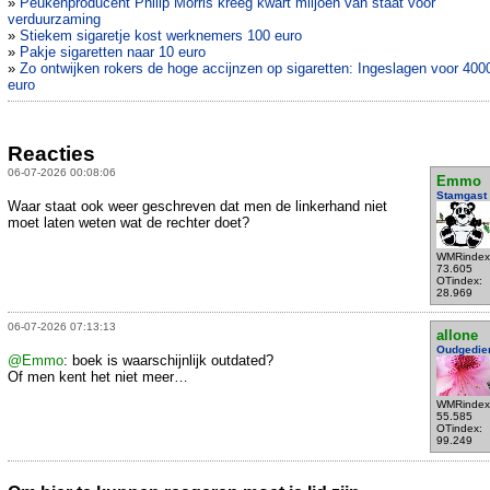
»
Peukenproducent Philip Morris kreeg kwart miljoen van staat voor
verduurzaming
»
Stiekem sigaretje kost werknemers 100 euro
»
Pakje sigaretten naar 10 euro
»
Zo ontwijken rokers de hoge accijnzen op sigaretten: Ingeslagen voor 400
euro
Reacties
06-07-2026 00:08:06
Emmo
Stamgast
Waar staat ook weer geschreven dat men de linkerhand niet
moet laten weten wat de rechter doet?
WMRindex
73.605
OTindex:
28.969
06-07-2026 07:13:13
allone
Oudgedie
@Emmo
: boek is waarschijnlijk outdated?
Of men kent het niet meer…
WMRindex
55.585
OTindex:
99.249