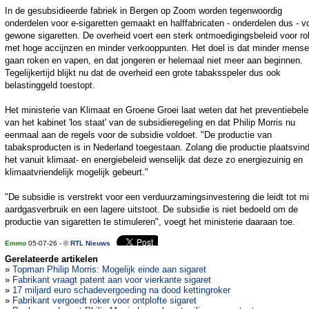
In de gesubsidieerde fabriek in Bergen op Zoom worden tegenwoordig
onderdelen voor e-sigaretten gemaakt en halffabricaten - onderdelen dus - v
gewone sigaretten. De overheid voert een sterk ontmoedigingsbeleid voor ro
met hoge accijnzen en minder verkooppunten. Het doel is dat minder mens
gaan roken en vapen, en dat jongeren er helemaal niet meer aan beginnen.
Tegelijkertijd blijkt nu dat de overheid een grote tabaksspeler dus ook
belastinggeld toestopt.
Het ministerie van Klimaat en Groene Groei laat weten dat het preventiebele
van het kabinet 'los staat' van de subsidieregeling en dat Philip Morris nu
eenmaal aan de regels voor de subsidie voldoet. "De productie van
tabaksproducten is in Nederland toegestaan. Zolang die productie plaatsvindt
het vanuit klimaat- en energiebeleid wenselijk dat deze zo energiezuinig en
klimaatvriendelijk mogelijk gebeurt."
"De subsidie is verstrekt voor een verduurzamingsinvestering die leidt tot m
aardgasverbruik en een lagere uitstoot. De subsidie is niet bedoeld om de
productie van sigaretten te stimuleren", voegt het ministerie daaraan toe.
Emmo
05-07-26 - ©
RTL Nieuws
Gerelateerde artikelen
»
Topman Philip Morris: Mogelijk einde aan sigaret
»
Fabrikant vraagt patent aan voor vierkante sigaret
»
17 miljard euro schadevergoeding na dood kettingroker
»
Fabrikant vergoedt roker voor ontplofte sigaret