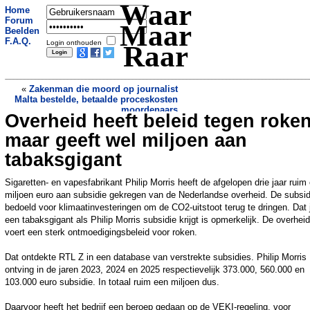
Waar
Home
Forum
Maar
Beelden
F.A.Q.
Login onthouden
Raar
«
Zakenman die moord op journalist
Malta bestelde, betaalde proceskosten
moordenaars
Overheid heeft beleid tegen roken
Steeds vaker spookbronnen in
wetenschappelijke artikelen door
maar geeft wel miljoen aan
gebruik AI
»
tabaksgigant
Sigaretten- en vapesfabrikant Philip Morris heeft de afgelopen drie jaar ruim
miljoen euro aan subsidie gekregen van de Nederlandse overheid. De subsid
bedoeld voor klimaatinvesteringen om de CO2-uitstoot terug te dringen. Dat j
een tabaksgigant als Philip Morris subsidie krijgt is opmerkelijk. De overheid
voert een sterk ontmoedigingsbeleid voor roken.
Dat ontdekte RTL Z in een database van verstrekte subsidies. Philip Morris
ontving in de jaren 2023, 2024 en 2025 respectievelijk 373.000, 560.000 en
103.000 euro subsidie. In totaal ruim een miljoen dus.
Daarvoor heeft het bedrijf een beroep gedaan op de VEKI-regeling, voor