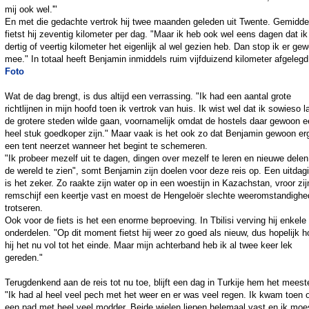
mij ook wel.'"
En met die gedachte vertrok hij twee maanden geleden uit Twente. Gemidde
fietst hij zeventig kilometer per dag. "Maar ik heb ook wel eens dagen dat ik
dertig of veertig kilometer het eigenlijk al wel gezien heb. Dan stop ik er ge
mee." In totaal heeft Benjamin inmiddels ruim vijfduizend kilometer afgelegd
Foto
Wat de dag brengt, is dus altijd een verrassing. "Ik had een aantal grote
richtlijnen in mijn hoofd toen ik vertrok van huis. Ik wist wel dat ik sowieso 
de grotere steden wilde gaan, voornamelijk omdat de hostels daar gewoon e
heel stuk goedkoper zijn." Maar vaak is het ook zo dat Benjamin gewoon er
een tent neerzet wanneer het begint te schemeren.
"Ik probeer mezelf uit te dagen, dingen over mezelf te leren en nieuwe dele
de wereld te zien", somt Benjamin zijn doelen voor deze reis op. Een uitdag
is het zeker. Zo raakte zijn water op in een woestijn in Kazachstan, vroor zij
remschijf een keertje vast en moest de Hengeloër slechte weeromstandigh
trotseren.
Ook voor de fiets is het een enorme beproeving. In Tbilisi verving hij enkele
onderdelen. "Op dit moment fietst hij weer zo goed als nieuw, dus hopelijk h
hij het nu vol tot het einde. Maar mijn achterband heb ik al twee keer lek
gereden."
Terugdenkend aan de reis tot nu toe, blijft een dag in Turkije hem het meeste
"Ik had al heel veel pech met het weer en er was veel regen. Ik kwam toen 
een pad met heel veel modder. Beide wielen liepen helemaal vast en ik moe