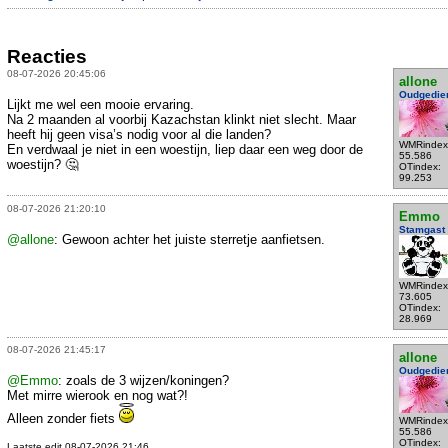
Reacties
08-07-2026 20:45:06
allone
Oudgedie
Lijkt me wel een mooie ervaring.
Na 2 maanden al voorbij Kazachstan klinkt niet slecht. Maar
heeft hij geen visa’s nodig voor al die landen?
WMRindex
En verdwaal je niet in een woestijn, liep daar een weg door de
55.586
woestijn? 🤔
OTindex:
99.253
08-07-2026 21:20:10
Emmo
Stamgast
@allone
: Gewoon achter het juiste sterretje aanfietsen.
WMRindex
73.605
OTindex:
28.969
08-07-2026 21:45:17
allone
Oudgedie
@Emmo
: zoals de 3 wijzen/koningen?
Met mirre wierook en nog wat?!
Alleen zonder fiets
WMRindex
55.586
OTindex:
Laatste edit 08-07-2026 21:46