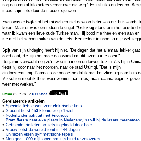
nog een aantal kilometers verder over die weg." Er zat niks anders op: Ben
moest zijn fiets door de modder sjouwen.
Even was er twijfel of het misschien niet gewoon beter was om huiswaarts t
keren. Maar er was een reddende engel. "Gelukkig stond er in het eerste dor
waar ik kwam een lieve oude Turkse man. Hij bood me thee en eten aan en 
me met het schoonmaken van de fiets. Een redder in nood, kun je wel zegg
Spijt van zijn uitdaging heeft hij niet. "De dagen dat het allemaal lekker gaat
goed gaat, die zijn het meer dan waard om dit avontuur te doen."
Benjamin verwacht nog zo'n twee maanden onderweg te zijn. Als hij in China
fietst hij door naar het noorden, naar de stad Ürümqi. "Dat is mijn
eindbestemming. Daarna is de bedoeling dat ik met het vliegtuig naar huis g
Misschien moet ik thuis weer wennen aan alles, maar daarna begin ik gewo
weer met werken."
Emmo
08-07-26 - ©
RTV Oost
Gerelateerde artikelen
»
Speciale fietslessen voor elektrische fiets
»
Student fietst 453 kilometer op 1 wiel
»
Nederlander pakt uit met Frietness
»
Bram fietste naar elke plaats in Nederland, nu wil hij de lezers meenemen
»
Getrainde triatleten op fiets ingehaald door boer
»
Vrouw fietst de wereld rond in 144 dagen
»
Chinezen eisen symmetrische tepels
»
Man gaat 1000 mijl lopen om zijn bruid te veroveren