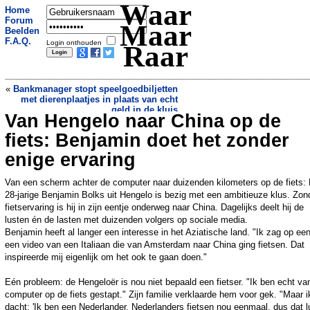
Waar
Home
Forum
Maar
Beelden
F.A.Q.
Login onthouden
Raar
«
Bankmanager stopt speelgoedbiljetten
met dierenplaatjes in plaats van echt
geld in de kluis
Van Hengelo naar China op de
Basketbalshirt verkocht voor duizenden
dollars
»
fiets: Benjamin doet het zonder
enige ervaring
Van een scherm achter de computer naar duizenden kilometers op de fiets:
28-jarige Benjamin Bolks uit Hengelo is bezig met een ambitieuze klus. Zon
fietservaring is hij in zijn eentje onderweg naar China. Dagelijks deelt hij de
lusten én de lasten met duizenden volgers op sociale media.
Benjamin heeft al langer een interesse in het Aziatische land. "Ik zag op ee
een video van een Italiaan die van Amsterdam naar China ging fietsen. Dat
inspireerde mij eigenlijk om het ook te gaan doen."
Eén probleem: de Hengeloër is nou niet bepaald een fietser. "Ik ben echt va
computer op de fiets gestapt." Zijn familie verklaarde hem voor gek. "Maar i
dacht: 'Ik ben een Nederlander. Nederlanders fietsen nou eenmaal, dus dat l