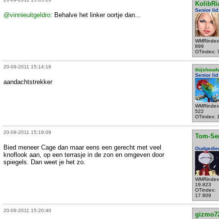
KolibRi
Senior lid
@vinnieuitgeldro
: Behalve het linker oortje dan...
WMRindex
899
OTindex: 
20-09-2011 15:14:16
thijshoud
Senior lid
aandachtstrekker
WMRindex
522
OTindex: 
20-09-2011 15:19:09
Tom-Se
Bied meneer Cage dan maar eens een gerecht met veel
Oudgedie
knoflook aan, op een terrasje in de zon en omgeven door
spiegels. Dan weet je het zo.
WMRindex
19.823
OTindex:
17.809
20-09-2011 15:20:40
gizmo7