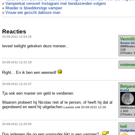
»
Vampierkat verovert Instagram met tienduizenden volgers
»
Moeder is bloeddorstige vampier
»
Vrouw eet gezicht dakloze man
Reacties
20-09-2011 12:03:16
Vermill
Senior lid
teveel twilight gekeken deze meneer...
WMRindex
128
OTindex: 
20-09-2011 12:22:18
nietmee
Right... En ik ben een weerwolf
20-09-2011 12:22:37
Belgara
Erelid
Tja ook een manier om geld te verdienen
Waarom probeert hij Nicolas niet af te persen, of heeft hij dat al
geprobeerd en werd hij uitgelachen.
Laatste edit 20-09-2011 12:26
WMRindex
1.600
OTindex: 
20-09-2011 12:25:05
ledi
Oudgedie
Dus iedereen die op een voorouder lijkt is een vampier?