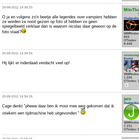
20-09-2011 14:38:25
MitoTh
O ja en volgens zo'n beetje alle legendes over vampiers hebben
Oudgedie
ze worden ze nooit gezien op foto of hebben ze geen
spiegelbeeld verklaar dan is waarom nicolas daar gewoon op de
foto staat?
WMRindex
663
OTindex:
9.448
20-09-2011 14:38:54
vinnieuitg
Erelid
Hij lijkt er inderdaad verdacht veel op!
WMRindex
1.026
OTindex: 
S
20-09-2011 14:54:16
jero
Oudgedie
Cage denkt "pheew daar ben ik mooi mee weg gekomen dat ik
stiekem een tijdmachine heb uitgevonden "
WMRindex
7.151
OTindex: 
20-09-2011 15:05:26