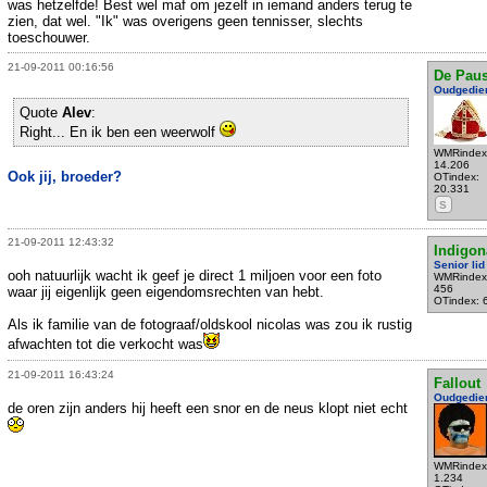
was hetzelfde! Best wel maf om jezelf in iemand anders terug te
zien, dat wel. "Ik" was overigens geen tennisser, slechts
toeschouwer.
21-09-2011 00:16:56
De Pau
Oudgedie
Quote
Alev
:
Right... En ik ben een weerwolf
WMRindex
14.206
Ook jij, broeder?
OTindex:
20.331
S
21-09-2011 12:43:32
Indigon
Senior lid
ooh natuurlijk wacht ik geef je direct 1 miljoen voor een foto
WMRindex
456
waar jij eigenlijk geen eigendomsrechten van hebt.
OTindex: 
Als ik familie van de fotograaf/oldskool nicolas was zou ik rustig
afwachten tot die verkocht was
21-09-2011 16:43:24
Fallout
Oudgedie
de oren zijn anders hij heeft een snor en de neus klopt niet echt
WMRindex
1.234