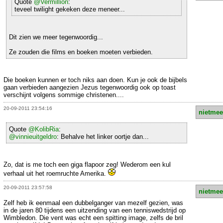
Quote
@Vermillion
:
teveel twilight gekeken deze meneer...
Dit zien we meer tegenwoordig...
Ze zouden die films en boeken moeten verbieden.
Die boeken kunnen er toch niks aan doen. Kun je ook de bijbels
gaan verbieden aangezien Jezus tegenwoordig ook op toast
verschijnt volgens sommige christenen....
20-09-2011 23:54:16
nietmee
Quote
@KolibRia
:
@vinnieuitgeldro
: Behalve het linker oortje dan...
Zo, dat is me toch een giga flapoor zeg! Wederom een kul
verhaal uit het roemruchte Amerika.
20-09-2011 23:57:58
nietmee
Zelf heb ik eenmaal een dubbelganger van mezelf gezien, was
in de jaren 80 tijdens een uitzending van een tenniswedstrijd op
Wimbledon. Die vent was echt een spitting image, zelfs de bril