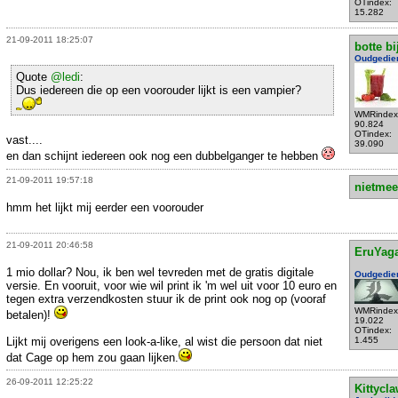
OTindex:
15.282
21-09-2011 18:25:07
botte bi
Oudgedie
Quote
@ledi
:
Dus iedereen die op een voorouder lijkt is een vampier?
WMRindex
90.824
OTindex:
vast....
39.090
en dan schijnt iedereen ook nog een dubbelganger te hebben
21-09-2011 19:57:18
nietmee
hmm het lijkt mij eerder een voorouder
21-09-2011 20:46:58
EruYag
1 mio dollar? Nou, ik ben wel tevreden met de gratis digitale
Oudgedie
versie. En vooruit, voor wie wil print ik 'm wel uit voor 10 euro en
tegen extra verzendkosten stuur ik de print ook nog op (vooraf
WMRindex
betalen)!
19.022
OTindex:
Lijkt mij overigens een look-a-like, al wist die persoon dat niet
1.455
dat Cage op hem zou gaan lijken.
26-09-2011 12:25:22
Kittycl