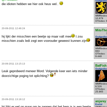
Oudgedie
die idioten hebben we hier ook heus wel..
WMRindex
10.879
OTindex: 
20-09-2011 12:46:24
MitoTh
hij lijkt der misschien een beetje op maar valt mee
t zou
Oudgedie
misschien zoals ledi zegt een voorouder geweest kunnen zijn
WMRindex
663
OTindex:
9.448
20-09-2011 13:15:13
BatFish
Oudgedie
Leuk geprobeerd meneer Mord. Volgende keer een iets minder
doorzichtige poging tot oplichting?
WMRindex
8.526
OTindex:
25.965
20-09-2011 13:18:12
anjarey
Erelid
hij lijkt er wel op maar om te zeggen dat het hem is is een beetje
WMRindex