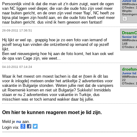
Junior lid
Persoonlijk vind ik dat die man uit z'n duim zuigt, want de ogen
WMRindex
OTindex: 
van NC liggen veel dieper, die van die oude foto zijn veel meer
Wnplts:
naar buiten gericht, en de oren zijn veel meer 'flap', NC heeft ze
Groningen
bijna plat tegen zijn hoofd aan, en die oude foto heeft veel meer
S
naar buiten gericht. dus vind ik hem gewoon een fantast!
26-09-2011 17:36:51
DreamC
Senior lid
Hij lijkt er wel op.. grappig hoe je zo een foto van iemand of
WMRindex
148
jezelf terug kan vinden die ontzettend op iemand of op jezelf
OTindex: 
lijkt.
Ben wel nieuwsgierig hoe hij aan de foto komt, het kan ook wel
de opa van Cage zijn, wie weet...
04-10-2011 07:14:24
droefsn
Junior lid
Waar ik het meest om moest lachen is dat er (toen ik dit las
WMRindex
22
voor ik inlogde) meteen onder het artikeltje 2 advertenties voor
OTindex: 
vakantie in Bulgarije stonden. Weten jullie niet dat de vampiers
uit Roemenië komen en niet uit Bulgarije? Sukkels! Inmiddels
staan er nu 2 advertenties voor vakantie in Turkije, dus
misschien was er toch iemand wakker daar bij jullie.
Om hier te kunnen reageren moet je lid zijn.
Meld je
nu
aan.
Login via: