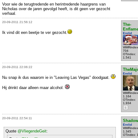
Voor wie de terugtredende en herintredende haargrens van
Nicholas over de jaren gevolgd heeft, is dit geen ver gezocht
verhaal.
20-09-2011 21:56:12
The-
Enflame
Ik vind dit een beetje te ver gezocht.
Erelid
WMRindex
704
OTindex:
1.541
20-09-2011 22:06:22
TheMaj
Erelid
Nu snap ik dus waarom ie in "Leaving Las Vegas" doodgaat.
Hij drinkt daar alleen maar alcohol.
WMRindex
1.164
OTindex:
1.934
S
20-09-2011 22:54:11
Shadow
Erelid
WMRindex
Quote
@VliegendeGeit
:
1.345
OTindex: 