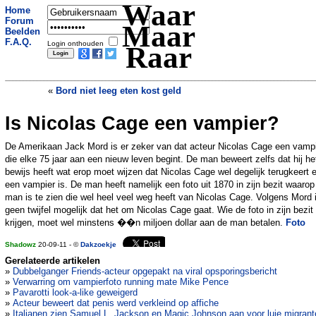
Waar
Home
Forum
Maar
Beelden
F.A.Q.
Login onthouden
Raar
«
Bord niet leeg eten kost geld
Is Nicolas Cage een vampier?
Man probeert nooddeur vliegtuig te
openen
»
De Amerikaan Jack Mord is er zeker van dat acteur Nicolas Cage een vampi
die elke 75 jaar aan een nieuw leven begint. De man beweert zelfs dat hij he
bewijs heeft wat erop moet wijzen dat Nicolas Cage wel degelijk terugkeert 
een vampier is. De man heeft namelijk een foto uit 1870 in zijn bezit waarop
man is te zien die wel heel veel weg heeft van Nicolas Cage. Volgens Mord i
geen twijfel mogelijk dat het om Nicolas Cage gaat. Wie de foto in zijn bezit 
krijgen, moet wel minstens ��n miljoen dollar aan de man betalen.
Foto
Shadowz
20-09-11 - ©
Dakzoekje
Gerelateerde artikelen
»
Dubbelganger Friends-acteur opgepakt na viral opsporingsbericht
»
Verwarring om vampierfoto running mate Mike Pence
»
Pavarotti look-a-like geweigerd
»
Acteur beweert dat penis werd verkleind op affiche
»
Italianen zien Samuel L. Jackson en Magic Johnson aan voor luie migrant