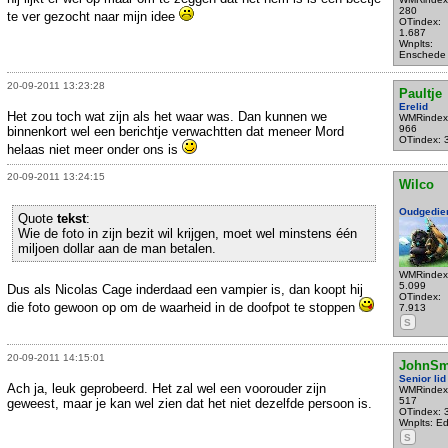
280
te ver gezocht naar mijn idee
OTindex:
1.687
Wnplts:
Enschede
20-09-2011 13:23:28
Paultje
Erelid
Het zou toch wat zijn als het waar was. Dan kunnen we
WMRindex
966
binnenkort wel een berichtje verwachtten dat meneer Mord
OTindex: 
helaas niet meer onder ons is
20-09-2011 13:24:15
Wilco
Oudgedie
Quote
tekst
:
Wie de foto in zijn bezit wil krijgen, moet wel minstens één
miljoen dollar aan de man betalen.
WMRindex
5.099
Dus als Nicolas Cage inderdaad een vampier is, dan koopt hij
OTindex:
die foto gewoon op om de waarheid in de doofpot te stoppen
7.913
S
20-09-2011 14:15:01
JohnSm
Senior lid
Ach ja, leuk geprobeerd. Het zal wel een voorouder zijn
WMRindex
517
geweest, maar je kan wel zien dat het niet dezelfde persoon is.
OTindex: 
Wnplts: E
S