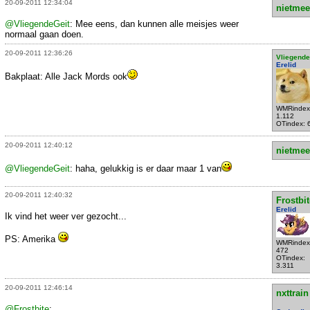
20-09-2011 12:34:04
nietmee
@VliegendeGeit
: Mee eens, dan kunnen alle meisjes weer
normaal gaan doen.
20-09-2011 12:36:26
Vliegende
Erelid
Bakplaat: Alle Jack Mords ook
WMRindex
1.112
OTindex: 
20-09-2011 12:40:12
nietmee
@VliegendeGeit
: haha, gelukkig is er daar maar 1 van
20-09-2011 12:40:32
Frostbit
Erelid
Ik vind het weer ver gezocht...
PS: Amerika
WMRindex
472
OTindex:
3.311
20-09-2011 12:46:14
nxttrain
@Frostbite
: