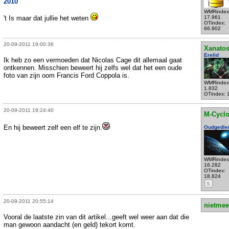
2010
WMRindex
't Is maar dat jullie het weten
17.961
OTindex:
66.902
20-09-2011 19:00:36
Xanato
Erelid
Ik heb zo een vermoeden dat Nicolas Cage dit allemaal gaat
ontkennen. Misschien beweert hij zelfs wel dat het een oude
foto van zijn oom Francis Ford Coppola is.
WMRindex
1.832
OTindex: 
20-09-2011 19:24:40
M-Cycl
En hij beweert zelf een elf te zijn.
Oudgedie
WMRindex
16.282
OTindex:
18.824
S
20-09-2011 20:55:14
nietmee
Vooral de laatste zin van dit artikel...geeft wel weer aan dat die
man gewoon aandacht (en geld) tekort komt.