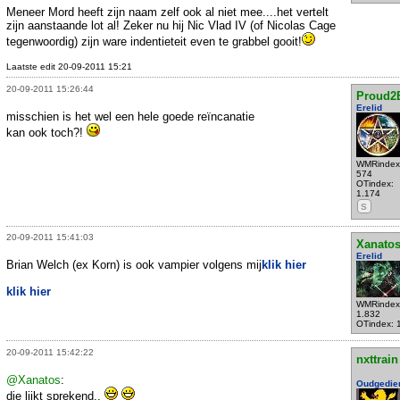
Meneer Mord heeft zijn naam zelf ook al niet mee....het vertelt
zijn aanstaande lot al! Zeker nu hij Nic Vlad IV (of Nicolas Cage
tegenwoordig) zijn ware indentieteit even te grabbel gooit!
Laatste edit 20-09-2011 15:21
20-09-2011 15:26:44
Proud2
Erelid
misschien is het wel een hele goede reïncanatie
kan ook toch?!
WMRindex
574
OTindex:
1.174
S
20-09-2011 15:41:03
Xanato
Erelid
Brian Welch (ex Korn) is ook vampier volgens mij
klik hier
klik hier
WMRindex
1.832
OTindex: 
20-09-2011 15:42:22
nxttrain
@Xanatos
:
Oudgedie
die lijkt sprekend..