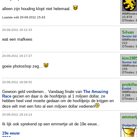
alleen zijn houding klopt niet helemaal..
WMRindex
10.879
Laatste edit 20-09-2011 15:43
OTindex: 
20-09-2011 16:12:15
Silvan
Senior lid
wat een mafkees
WMRindex
222
OTindex: 
20-09-2011 16:17:27
kim198
Senior lid
goeie photoshop zeg....
WMRindex
155
OTindex: 
20-09-2011 18:08:52
prokille
Erelid
Gewoon geld verdienen... Vandaag finale van
The Amazing
WMRindex
3.288
Race
gezien en daar is de hoofdprijs al 1 miljoen dollar, ze
OTindex: 
hebben heel veel moeite gedaan om de hoofdprijs de krijgen en
deze wilt met een foto al een miljoen dollar vedienen
20-09-2011 18:14:14
emmert
Ik lijk ook sprekend op een emmertje uit de 19e eeuw...
Oudgedie
19e eeuw