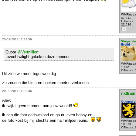
WMRindex
47.811
OTindex:
23.036
S
20-09-2011 12:32:59
Vliegende
Erelid
Quote
@Vermillion
:
teveel twilight gekeken deze meneer...
WMRindex
1.112
OTindex: 
Dit zien we meer tegenwoordig...
Ze zouden die films en boeken moeten verbieden.
20-09-2011 12:33:36
nxttrain
Alev:
Oudgedie
ik twijfel geen moment aan jouw woord!!
ik heb die foto gedownload en ga nu even hobby-en...
de foto kost bij mij slechts een half miljoen euris..
WMRindex
10.879
OTindex: 