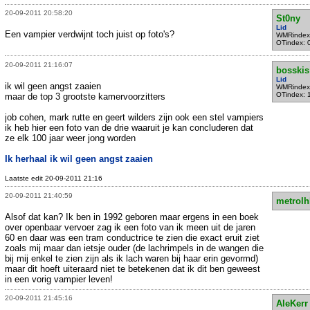
20-09-2011 20:58:20
St0ny
Lid
Een vampier verdwijnt toch juist op foto's?
WMRindex
OTindex: 
20-09-2011 21:16:07
bosskis
Lid
ik wil geen angst zaaien
WMRindex
OTindex: 
maar de top 3 grootste kamervoorzitters
job cohen, mark rutte en geert wilders zijn ook een stel vampiers
ik heb hier een foto van de drie waaruit je kan concluderen dat
ze elk 100 jaar weer jong worden
Ik herhaal ik wil geen angst zaaien
Laatste edit 20-09-2011 21:16
20-09-2011 21:40:59
metrolh
Alsof dat kan? Ik ben in 1992 geboren maar ergens in een boek
over openbaar vervoer zag ik een foto van ik meen uit de jaren
60 en daar was een tram conductrice te zien die exact eruit ziet
zoals mij maar dan ietsje ouder (de lachrimpels in de wangen die
bij mij enkel te zien zijn als ik lach waren bij haar erin gevormd)
maar dit hoeft uiteraard niet te betekenen dat ik dit ben geweest
in een vorig vampier leven!
20-09-2011 21:45:16
AleKerr