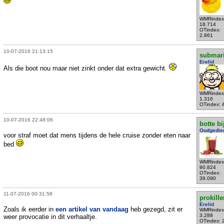
WMRindex
18.714
OTindex:
2.861
10-07-2016 21:13:15
submar
Erelid
Als die boot nou maar niet zinkt onder dat extra gewicht.
WMRindex
1.316
OTindex: 
10-07-2016 22:48:06
botte bi
Oudgedie
voor straf moet dat mens tijdens de hele cruise zonder eten naar
bed
WMRindex
90.824
OTindex:
39.090
11-07-2016 00:31:58
prokille
Erelid
Zoals ik eerder in
een artikel van vandaag
heb gezegd, zit er
WMRindex
3.288
weer provocatie in dit verhaaltje.
OTindex: 