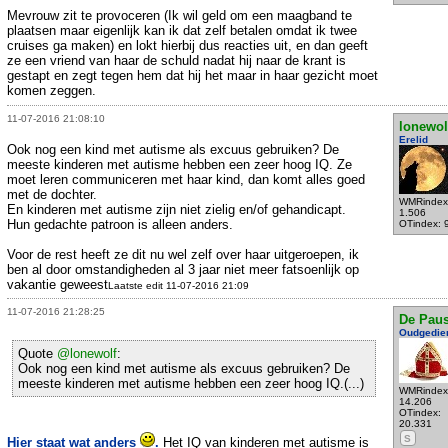
Mevrouw zit te provoceren (Ik wil geld om een maagband te
plaatsen maar eigenlijk kan ik dat zelf betalen omdat ik twee
cruises ga maken) en lokt hierbij dus reacties uit, en dan geeft
ze een vriend van haar de schuld nadat hij naar de krant is
gestapt en zegt tegen hem dat hij het maar in haar gezicht moet
komen zeggen.
11-07-2016 21:08:10
lonewol
Erelid
Ook nog een kind met autisme als excuus gebruiken? De
meeste kinderen met autisme hebben een zeer hoog IQ. Ze
moet leren communiceren met haar kind, dan komt alles goed
met de dochter.
WMRindex
En kinderen met autisme zijn niet zielig en/of gehandicapt.
1.506
Hun gedachte patroon is alleen anders.
OTindex: 
Voor de rest heeft ze dit nu wel zelf over haar uitgeroepen, ik
ben al door omstandigheden al 3 jaar niet meer fatsoenlijk op
vakantie geweest
Laatste edit 11-07-2016 21:09
11-07-2016 21:28:25
De Pau
Oudgedie
Quote
@lonewolf
:
Ook nog een kind met autisme als excuus gebruiken? De
meeste kinderen met autisme hebben een zeer hoog IQ.(...)
WMRindex
14.206
OTindex:
20.331
S
Hier staat wat anders
.
Het IQ van kinderen met autisme is