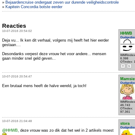
»
Bejaardencruise ondergaat zeven uur durende veiligheidscontrole
»
Kapitein Concordia botste eerder
Reacties
10-07-2016 20:54:02
HHWB
Oudgedie
Deja vu... Ik ken dit verhaal, volgens mij heeft het hier eerder
gestaan....
Desondanks verpest deze vrouw het voor andere... mensen
WMRindex
gaan minder snel geld geven...
6.398
OTindex: 
T
S
10-07-2016 20:54:47
Mamsie
Oudgedie
Een brutaal mens heeft de halve wereld, ja toch!
WMRindex
46.743
OTindex:
97.361
10-07-2016 21:04:48
stora
Oudgedie
@HHWB
, deze vrouw was zo dik dat het wel in 2 artikels moest