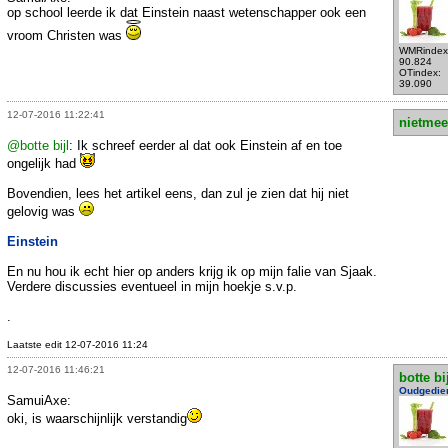
op school leerde ik dat Einstein naast wetenschapper ook een
vroom Christen was
WMRindex
90.824
OTindex:
39.090
12-07-2016 11:22:41
nietmee
@botte bijl
: Ik schreef eerder al dat ook Einstein af en toe
ongelijk had
Bovendien, lees het artikel eens, dan zul je zien dat hij niet
gelovig was
Einstein
En nu hou ik echt hier op anders krijg ik op mijn falie van Sjaak.
Verdere discussies eventueel in mijn hoekje s.v.p.
.
Laatste edit 12-07-2016 11:24
12-07-2016 11:46:21
botte bi
Oudgedie
SamuiAxe:
oki, is waarschijnlijk verstandig