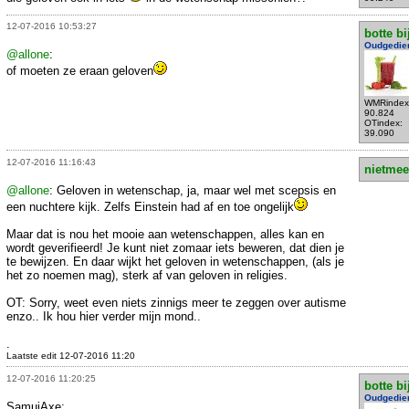
12-07-2016 10:53:27
botte bi
Oudgedie
@allone
:
of moeten ze eraan geloven
WMRindex
90.824
OTindex:
39.090
12-07-2016 11:16:43
nietmee
@allone
: Geloven in wetenschap, ja, maar wel met scepsis en
een nuchtere kijk. Zelfs Einstein had af en toe ongelijk
Maar dat is nou het mooie aan wetenschappen, alles kan en
wordt geverifieerd! Je kunt niet zomaar iets beweren, dat dien je
te bewijzen. En daar wijkt het geloven in wetenschappen, (als je
het zo noemen mag), sterk af van geloven in religies.
OT: Sorry, weet even niets zinnigs meer te zeggen over autisme
enzo.. Ik hou hier verder mijn mond..
.
Laatste edit 12-07-2016 11:20
12-07-2016 11:20:25
botte bi
Oudgedie
SamuiAxe: