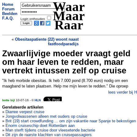
Waar
Home
Forum
Maar
Beelden
F.A.Q.
Login onthouden
Raar
«
Obesitaspatiente (22) woont naast
fastfoodparadijs
Zwaarlijvige moeder vraagt geld
Buizerds vallen joggers in fluokleding
aan
»
om haar leven te redden, maar
vertrekt intussen zelf op cruise
"Ik heb morbide obesitas. Ik heb 7.000 pond (8.700 euro) nodig om een
maagband te laten plaatsen. Help me mijn leven te redden." Die oproep
lees verder bij 
botte bijl
10-07-16 - ©
HLN
Gerelateerde artikelen
»
Diarree verpest cruise
»
Jongvolwassenen alleen met ouders op cruise
»
Brit (19) start crowdfunding ... om zijn vakantie naar Spanje te bekostigen
»
Enorm cruiseschip doet Rotterdam aan
»
Man sterft tijdens cruise door vleesetende bacterie
»
Dit zijn de raarste klachten van cruisepassagiers