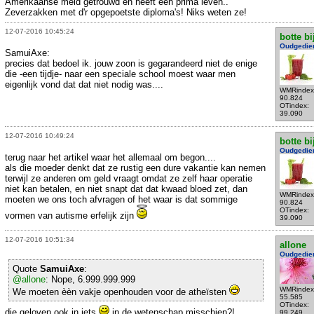
Amerikaanse meid getrouwd en heeft een prima leven..
Zeverzakken met d'r opgepoetste diploma's! Niks weten ze!
12-07-2016 10:45:24
botte bi
Oudgedie
SamuiAxe:
precies dat bedoel ik. jouw zoon is gegarandeerd niet de enige
die -een tijdje- naar een speciale school moest waar men
eigenlijk vond dat dat niet nodig was....
WMRindex
90.824
OTindex:
39.090
12-07-2016 10:49:24
botte bi
Oudgedie
terug naar het artikel waar het allemaal om begon....
als die moeder denkt dat ze rustig een dure vakantie kan nemen
terwijl ze anderen om geld vraagt omdat ze zelf haar operatie
niet kan betalen, en niet snapt dat dat kwaad bloed zet, dan
WMRindex
moeten we ons toch afvragen of het waar is dat sommige
90.824
OTindex:
vormen van autisme erfelijk zijn
39.090
12-07-2016 10:51:34
allone
Oudgedie
Quote
SamuiAxe
:
@allone
: Nope, 6.999.999.999
WMRindex
We moeten èèn vakje openhouden voor de atheïsten
55.585
OTindex:
die geloven ook in iets
in de wetenschap misschien?!
99.249