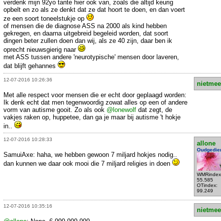
verdenk mijn 92yo tante hier ook van, zoals die altijd keurig
opbelt en zo als ze denkt dat ze dat hoort te doen, en dan voert
ze een soort toneelstukje op
of mensen die de diagnose ASS na 2000 als kind hebben
gekregen, en daarna uitgebreid begeleid worden, dat soort
dingen beter zullen doen dan wij, als ze 40 zijn, daar ben ik
oprecht nieuwsgierig naar
met ASS tussen andere 'neurotypische' mensen door laveren,
dat blijft gehannes
12-07-2016 10:26:36
nietmee
Met alle respect voor mensen die er echt door geplaagd worden:
Ik denk echt dat men tegenwoordig zowat alles op een of andere
vorm van autisme gooit. Zo als ook
@lonewolf
dat zegt, de
vakjes raken op, huppetee, dan ga je maar bij autisme 't hokje
in..
12-07-2016 10:28:33
allone
Oudgedie
SamuiAxe: haha, we hebben gewoon 7 miljard hokjes nodig..
dan kunnen we daar ook mooi die 7 miljard religies in doen
WMRindex
55.585
OTindex:
99.249
12-07-2016 10:35:16
nietmee