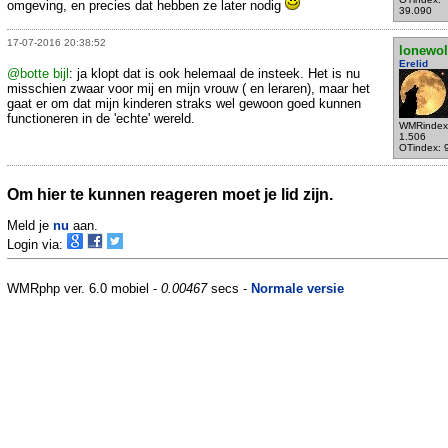
omgeving, en precies dat hebben ze later nodig
39.090
17-07-2016 20:38:52
lonewol
Erelid
@botte bijl
: ja klopt dat is ook helemaal de insteek. Het is nu
misschien zwaar voor mij en mijn vrouw ( en leraren), maar het
gaat er om dat mijn kinderen straks wel gewoon goed kunnen
functioneren in de 'echte' wereld.
WMRindex
1.506
OTindex: 
Om hier te kunnen reageren moet je lid zijn.
Meld je
nu
aan.
Login via:
WMRphp ver. 6.0 mobiel -
0.00467
secs -
Normale versie