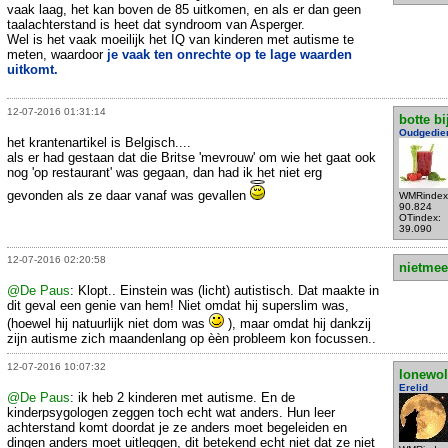
vaak laag, het kan boven de 85 uitkomen, en als er dan geen
taalachterstand is heet dat syndroom van Asperger.
Wel is het vaak moeilijk het IQ van kinderen met autisme te
meten, waardoor
je vaak ten onrechte op te lage waarden
uitkomt.
12-07-2016 01:31:14
botte bi
Oudgedie
het krantenartikel is Belgisch....
als er had gestaan dat die Britse 'mevrouw' om wie het gaat ook
nog 'op restaurant' was gegaan, dan had ik het niet erg
gevonden als ze daar vanaf was gevallen
WMRindex
90.824
OTindex:
39.090
12-07-2016 02:20:58
nietmee
@De Paus
: Klopt.. Einstein was (licht) autistisch. Dat maakte in
dit geval een genie van hem! Niet omdat hij superslim was,
(hoewel hij natuurlijk niet dom was
), maar omdat hij dankzij
zijn autisme zich maandenlang op èèn probleem kon focussen..
12-07-2016 10:07:32
lonewol
Erelid
@De Paus
: ik heb 2 kinderen met autisme. En de
kinderpsygologen zeggen toch echt wat anders. Hun leer
achterstand komt doordat je ze anders moet begeleiden en
dingen anders moet uitleggen, dit betekend echt niet dat ze niet