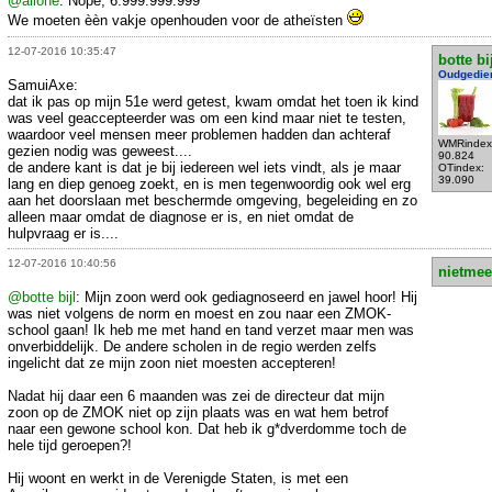
@allone
: Nope, 6.999.999.999
We moeten èèn vakje openhouden voor de atheïsten
12-07-2016 10:35:47
botte bi
Oudgedie
SamuiAxe:
dat ik pas op mijn 51e werd getest, kwam omdat het toen ik kind
was veel geaccepteerder was om een kind maar niet te testen,
waardoor veel mensen meer problemen hadden dan achteraf
WMRindex
gezien nodig was geweest....
90.824
de andere kant is dat je bij iedereen wel iets vindt, als je maar
OTindex:
39.090
lang en diep genoeg zoekt, en is men tegenwoordig ook wel erg
aan het doorslaan met beschermde omgeving, begeleiding en zo
alleen maar omdat de diagnose er is, en niet omdat de
hulpvraag er is....
12-07-2016 10:40:56
nietmee
@botte bijl
: Mijn zoon werd ook gediagnoseerd en jawel hoor! Hij
was niet volgens de norm en moest en zou naar een ZMOK-
school gaan! Ik heb me met hand en tand verzet maar men was
onverbiddelijk. De andere scholen in de regio werden zelfs
ingelicht dat ze mijn zoon niet moesten accepteren!
Nadat hij daar een 6 maanden was zei de directeur dat mijn
zoon op de ZMOK niet op zijn plaats was en wat hem betrof
naar een gewone school kon. Dat heb ik g*dverdomme toch de
hele tijd geroepen?!
Hij woont en werkt in de Verenigde Staten, is met een