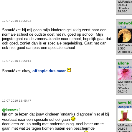
WMRindex
90.824
OTindex:
39.090
12-07-2016 12:23:23
lonewol
Erelid
SamuiAxe: bij mij gaan mijn kinderen gelukkig eerst naar een
normale school de oudste doet het nu goed op school. Mijn
jongste gaat na de zomervakantie naar school, hopelijk gaat dat
ook goed, zoniet dan is er speciale begeleiding. Gaat het dan
WMRindex
ook niet goed dan pas een speciale school
1.506
OTindex: 
12-07-2016 12:23:41
allone
Oudgedie
SamuiAxe: okay,
off topic dus maar
WMRindex
55.585
OTindex:
99.249
12-07-2016 18:45:47
botte bi
Oudgedie
@lonewolf
:
fijn om te lezen dat jouw kinderen 'ondanks diagnose' niet al bij
voorbaat naar een speciale school gaan
daar leren ze -zo nodig met ondersteuning- veel beter om te
WMRindex
gaan met wat ze tegen komen buiten een beschermde
90.824
OTindex: