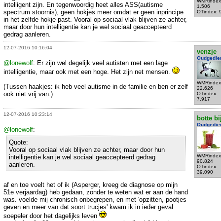
WMRindex
intelligent zijn. En tegenwoordig heet alles ASS(autisme
1.506
spectrum stoornis), geen hokjes meer omdat er geen inprincipe
OTindex: 
in het zelfde hokje past. Vooral op sociaal vlak blijven ze achter,
maar door hun intelligentie kan je wel sociaal geaccepteerd
gedrag aanleren.
12-07-2016 10:16:04
venzje
Oudgedie
@lonewolf
: Er zijn wel degelijk veel autisten met een lage
intelligentie, maar ook met een hoge. Het zijn net mensen.
WMRindex
(Tussen haakjes: ik heb veel autisme in de familie en ben er zelf
22.626
ook niet vrij van.)
OTindex:
7.917
12-07-2016 10:23:14
botte bi
Oudgedie
@lonewolf
:
Quote:
Vooral op sociaal vlak blijven ze achter, maar door hun
WMRindex
intelligentie kan je wel sociaal geaccepteerd gedrag
90.824
aanleren.
OTindex:
39.090
af en toe voelt het of ik (Asperger, kreeg de diagnose op mijn
51e verjaardag) heb gedaan, zonder te weten wat er aan de hand
was. voelde mij chronisch onbegrepen, en met 'opzitten, pootjes
geven en meer van dat soort trucjes' kwam ik in ieder geval
soepeler door het dagelijks leven