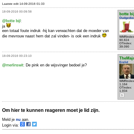
Laatste edit 14-09-2016 01:33
18-09-2016 00:09:58
botte bi
Oudgedie
@botte bijl
:
ja
een totaal foute indruk -hij kan verwachten dat de moeder van
die mevrouw naast hem dat zal vinden- is ook een indruk
WMRindex
90.824
OTindex:
39.090
18-09-2016 00:23:10
TheMaj
Erelid
@merlinswit
: De pink en de wijsvinger bedoel je?
WMRindex
1.164
OTindex:
1.934
S
Om hier te kunnen reageren moet je lid zijn.
Meld je
nu
aan.
Login via: