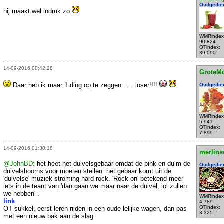
Oudgedie
hij maakt wel indruk zo
WMRindex
90.824
OTindex:
39.090
14-09-2016 00:42:28
GroteM
Daar heb ik maar 1 ding op te zeggen: .....loser!!!!
Oudgedie
WMRindex
5.941
OTindex:
7.899
14-09-2016 01:30:18
merlins
@JohnBD
: het heet het duivelsgebaar omdat de pink en duim de
Oudgedie
duivelshoorns voor moeten stellen. het gebaar komt uit de
'duivelse' muziek stroming hard rock. 'Rock on' betekend meer
iets in de teant van 'dan gaan we maar naar de duivel, lol zullen
we hebben' .
WMRindex
link
4.789
OTindex:
OT sukkel, eerst leren rijden in een oude lelijke wagen, dan pas
3.325
met een nieuw bak aan de slag.