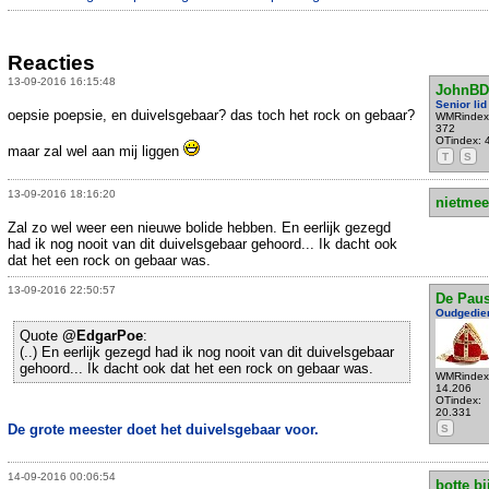
Reacties
13-09-2016 16:15:48
JohnBD
Senior lid
oepsie poepsie, en duivelsgebaar? das toch het rock on gebaar?
WMRindex
372
OTindex: 
maar zal wel aan mij liggen
T
S
13-09-2016 18:16:20
nietmee
Zal zo wel weer een nieuwe bolide hebben. En eerlijk gezegd
had ik nog nooit van dit duivelsgebaar gehoord... Ik dacht ook
dat het een rock on gebaar was.
13-09-2016 22:50:57
De Pau
Oudgedie
Quote
@EdgarPoe
:
(..) En eerlijk gezegd had ik nog nooit van dit duivelsgebaar
gehoord... Ik dacht ook dat het een rock on gebaar was.
WMRindex
14.206
OTindex:
20.331
De grote meester doet het duivelsgebaar voor.
S
14-09-2016 00:06:54
botte bi