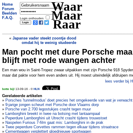
Waar
Home
Forum
Maar
Beelden
F.A.Q.
Login onthouden
Raar
«
Japanse vader steekt zoontje dood
omdat hij te weinig studeerde
Man pocht met dure Porsche maa
Tientallen vogels vallen dood uit de
lucht - niemand weet waarom
»
blijft met rode wangen achter
Een man wou in Saint-Tropez zwaar uitpakken met zijn Porsche 918 Spyder
maar dat pakte voor hem even anders uit. Hij moest uiteindelijk afdruipen m
lees verder bij 
botte bijl
13-09-16 - ©
HLN
Gerelateerde artikelen
»
Porsches 'tunnelmodus' doet precies het omgekeerde van wat je verwacht
»
9-jarige jongen scheurt met Porsche door Vlaams dorp
»
Porsche van 2.700 legostukjes crasht tegen muur
»
Lamborghini breekt in twee na botsing met lantaarnpaal
»
Peperdure Lamborghini uit Utrecht crasht tijdens trouwstoet
»
Naspelen Furious 7-film gaat mis: Lamborghini in de prak
»
Twee peperdure Corvettes rammen tegen elkaar tijdens straatrace
»
Cementwagen verplettert gloednieuwe sportwagen