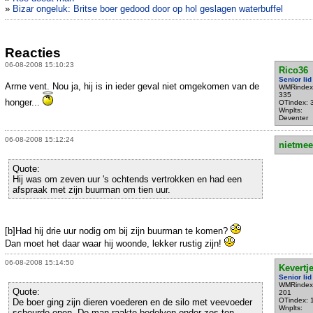
»
Bizar ongeluk: Britse boer gedood door op hol geslagen waterbuffel
Reacties
06-08-2008 15:10:23
Rico36
Senior lid
Arme vent. Nou ja, hij is in ieder geval niet omgekomen van de
WMRindex
335
honger...
OTindex: 
Wnplts:
Deventer
06-08-2008 15:12:24
nietmee
Quote:
Hij was om zeven uur 's ochtends vertrokken en had een
afspraak met zijn buurman om tien uur.
[b]Had hij drie uur nodig om bij zijn buurman te komen?
Dan moet het daar waar hij woonde, lekker rustig zijn!
06-08-2008 15:14:50
Kevertj
Senior lid
WMRindex
Quote:
201
OTindex: 
De boer ging zijn dieren voederen en de silo met veevoeder
Wnplts:
scheurde open. De man raakte bedolven onder zes ton