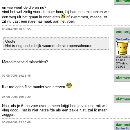
nietmee
en wie voert de dieren nu?
vind het wel zielig voor die boer hoor, hij had zich misschien wel
een weg uit het graan kunnen eten
of zwemmen, maarja. er
zit nu vast een nare nasmaak aan het voer.
06-08-2008 18:05:55
emmert
Oudgedie
Quote:
Het is nog onduidelijk waarom de silo openscheurde.
WMRindex
17.961
Metaalmoeheid misschien?
OTindex:
66.902
06-08-2008 18:13:48
nietmee
lijkt me geen fijne manier van sterven
06-08-2008 19:43:29
nietmee
Nou, als je 6 ton voer over je heen krijgt ben je volgens mij wel
vlug dood...het is niet hetzelfde als een zakje rijst, zal ik maar
zeggen..
06-08-2008 23:30:08
dammet
Senior lid