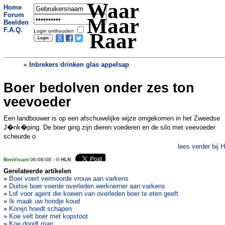
Waar
Home
Forum
Maar
Beelden
F.A.Q.
Login onthouden
Raar
«
Inbrekers drinken glas appelsap
Boer bedolven onder zes ton
Gefrustreerde man heeft seks met 400
koeien
»
veevoeder
Een landbouwer is op een afschuwelijke wijze omgekomen in het Zweedse
J�nk�ping. De boer ging zijn dieren voederen en de silo met veevoeder
scheurde o
lees verder bij 
BonVivant
06-08-08 - ©
HLN
Gerelateerde artikelen
»
Boer voert vermoorde vrouw aan varkens
»
Duitse boer voerde overleden werknemer aan varkens
»
Lof voor agent die koeien van overleden boer te eten geeft
»
Ik maak uw hondje koud
»
Konijn hoedt schapen
»
Koe velt boer met kopstoot
»
Koe doodt man