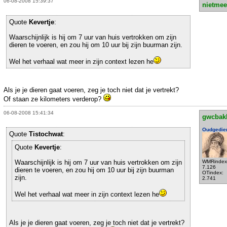
06-08-2008 15:39:37
nietmee
Quote
Kevertje
:
Waarschijnlijk is hij om 7 uur van huis vertrokken om zijn
dieren te voeren, en zou hij om 10 uur bij zijn buurman zijn.
Wel het verhaal wat meer in zijn context lezen he
Als je je dieren gaat voeren, zeg je toch niet dat je vertrekt?
Of staan ze kilometers verderop?
06-08-2008 15:41:34
gwcbak
Oudgedie
Quote
Tistochwat
:
Quote
Kevertje
:
Waarschijnlijk is hij om 7 uur van huis vertrokken om zijn
WMRindex
7.126
dieren te voeren, en zou hij om 10 uur bij zijn buurman
OTindex:
zijn.
2.741
Wel het verhaal wat meer in zijn context lezen he
Als je je dieren gaat voeren, zeg je toch niet dat je vertrekt?