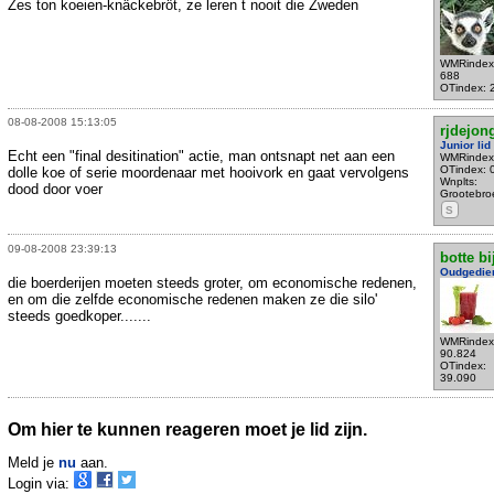
Zes ton koeien-knäckebröt, ze leren t nooit die Zweden
WMRindex
688
OTindex: 
08-08-2008 15:13:05
rjdejon
Junior lid
Echt een "final desitination" actie, man ontsnapt net aan een
WMRindex
OTindex: 
dolle koe of serie moordenaar met hooivork en gaat vervolgens
Wnplts:
dood door voer
Grootebro
S
09-08-2008 23:39:13
botte bi
Oudgedie
die boerderijen moeten steeds groter, om economische redenen,
en om die zelfde economische redenen maken ze die silo'
steeds goedkoper.......
WMRindex
90.824
OTindex:
39.090
Om hier te kunnen reageren moet je lid zijn.
Meld je
nu
aan.
Login via: