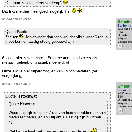
Of staan ze kilometers verderop?
Dat lijkt me daar heel goed mogelijk Tis!
06-08-2008 15:45:10
Smedtn
Senior lid
WMRindex
Quote
Pablo
:
214
OTindex: 
Zes ton
Je verwacht dan toch wel dat silo's waar 6 ton in
Wnplts:
moet kunnen aardig stevig gebouwd zijn
Eernegem
S
6 ton is niet zoveel hoor... En er bestaat altijd zoiets als
metaalmoeheid, of plastiek moeheid, of...
Onze silo is niet supergroot, en kan 15 ton bevatten (ter
vergelijking).
06-08-2008 15:46:20
Smedtn
Senior lid
WMRindex
Quote
Tistochwat
:
214
OTindex: 
Wnplts:
Quote
Kevertje
:
Eernegem
S
Waarschijnlijk is hij om 7 uur van huis vertrokken om zijn
dieren te voeren, en zou hij om 10 uur bij zijn buurman
zijn.
Wel het verhaal wat meer in zijn context lezen he