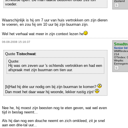
Zeeland
voeder.
S
Waarschijnlijk is hij om 7 uur van huis vertrokken om zijn dieren
te voeren, en zou hij om 10 uur bij zijn buurman zijn.
Wel het verhaal wat meer in zijn context lezen he
06-08-2008 15:16:37
Smedtn
Senior lid
WMRindex
Quote
Tistochwat
:
214
OTindex: 
Wnplts:
Quote:
Eernegem
Hij was om zeven uur 's ochtends vertrokken en had een
S
afspraak met zijn buurman om tien uur.
[b]Had hij drie uur nodig om bij zijn buurman te komen?
Dan moet het daar waar hij woonde, lekker rustig zijn!
Nee he, hij moest zijn beesten nog te eten geven, wat wel even
tijd in beslag neemt...
Als hij dan nog een douche neemt en zich omkleed, zit je snel
aan een drie-tal uur...