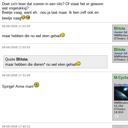
Doet zo'n boer dat voeren in een silo? Of staat het er gewoon
wat ongelukkig?
Beetje vaag, want eh.. nou ja laat maar. Ik ben zelf ook en
beetje vaag
06-08-2008 17:02:05
Blitsta
Junior lid
maar hebben die nu wel eten gehad
WMRindex
OTindex: 
06-08-2008 17:03:03
Blitsta
Junior lid
WMRindex
Quote
Blitsta
:
OTindex: 
maar hebben die dieren* nu wel eten gehad
06-08-2008 17:31:09
M-Cycl
Oudgedie
Sjonge! Arme man!
WMRindex
16.282
OTindex:
18.824
S
06-08-2008 17:40:12