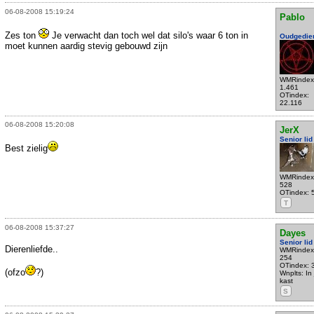
06-08-2008 15:19:24
Pablo
Zes ton
Je verwacht dan toch wel dat silo's waar 6 ton in
Oudgedie
moet kunnen aardig stevig gebouwd zijn
WMRindex
1.461
OTindex:
22.116
06-08-2008 15:20:08
JerX
Senior lid
Best zielig
WMRindex
528
OTindex: 
T
06-08-2008 15:37:27
Dayes
Senior lid
Dierenliefde..
WMRindex
254
OTindex: 
(ofzo
?)
Wnplts: In 
kast
S