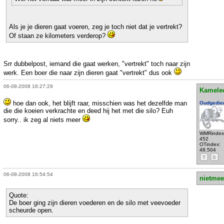
Als je je dieren gaat voeren, zeg je toch niet dat je vertrekt?
Of staan ze kilometers verderop?
Srr dubbelpost, iemand die gaat werken, "vertrekt" toch naar zijn
werk. Een boer die naar zijn dieren gaat "vertrekt" dus ook
06-08-2008 16:27:29
Kamele
hoe dan ook, het blijft raar, misschien was het dezelfde man
Oudgedie
die die koeien verkrachte en deed hij het met die silo? Euh
sorry.. ik zeg al niets meer
WMRindex
452
OTindex:
48.504
T
S
06-08-2008 16:54:54
nietmee
Quote:
De boer ging zijn dieren voederen en de silo met veevoeder
scheurde open.