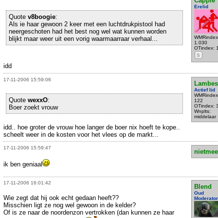
Cappie
Erelid
Quote
v8boogie
:
Als ie haar gewoon 2 keer met een luchtdrukpistool had
neergeschoten had het best nog wel wat kunnen worden
WMRindex
blijkt maar weer uit een vorig waarmaarraar verhaal...
1.030
OTindex: 
S
idd
17-11-2006 15:59:06
Lambes
Actief lid
WMRindex
Quote
wexxO
:
122
OTindex: 
Boer zoekt vrouw
Wnplts:
middelaar
idd.. hoe groter de vrouw hoe langer de boer nix hoeft te kope..
scheelt weer in de kosten voor het vlees op de markt...
17-11-2006 15:59:47
nietmee
ik ben geniaal
17-11-2006 16:01:42
Blend
Oud
Wie zegt dat hij ook echt gedaan heeft??
Moderator
Misschien ligt ze nog wel gewoon in de kelder?
Of is ze naar de noordenzon vertrokken (dan kunnen ze haar