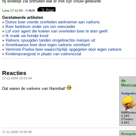
hij eindelijk zal onthullen wat er met zijn vrouw gebeurde.
Luna
17-11-06 - ©
HLN
Gerelateerde artikelen
»
Duitse boer voerde overleden werknemer aan varkens
»
Boer bedolven onder zes ton veevoeder
»
Lof voor agent die koeien van overleden boer te eten geeft
»
Ik maak uw hondje koud
»
Varkens spuugden tanden omgebrachte meisjes uit
»
Amerikaanse boer door eigen varkens verorberd
»
Vermiste Poolse boer waarschijnlijk opgegeten door eigen varkens
»
Kinderopvangstal in plaats van varkensstal
Reacties
17-11-2006 15:03:19
de
Mexica
Dat waren de varkens van Hannibal!
Oudgedie
WMRindex
3.266
OTindex:
3.691
17-11-2006 15:05:36
Renegade