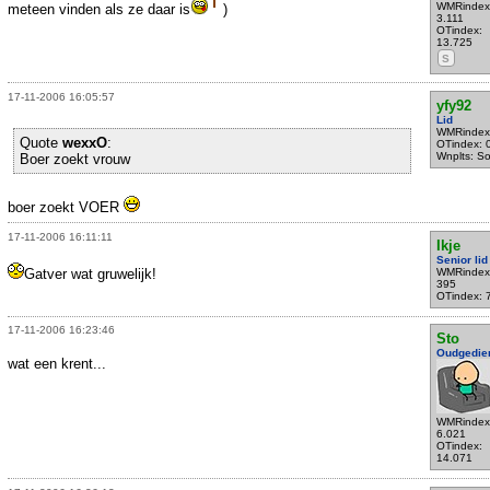
WMRindex
meteen vinden als ze daar is
)
3.111
OTindex:
13.725
S
17-11-2006 16:05:57
yfy92
Lid
WMRindex
Quote
wexxO
:
OTindex: 
Wnplts: S
Boer zoekt vrouw
boer zoekt VOER
17-11-2006 16:11:11
Ikje
Senior lid
Gatver wat gruwelijk!
WMRindex
395
OTindex: 
17-11-2006 16:23:46
Sto
Oudgedie
wat een krent...
WMRindex
6.021
OTindex:
14.071