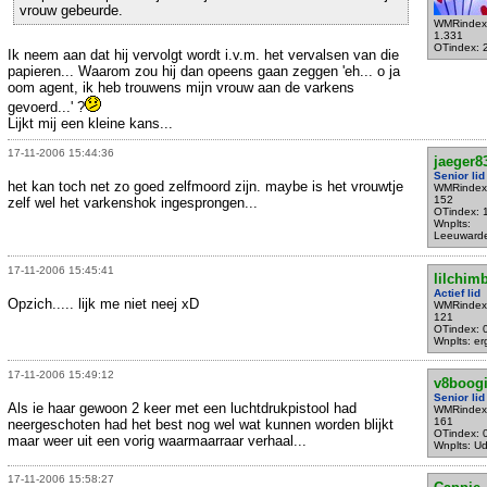
vrouw gebeurde.
WMRindex
1.331
OTindex: 
Ik neem aan dat hij vervolgt wordt i.v.m. het vervalsen van die
papieren... Waarom zou hij dan opeens gaan zeggen 'eh... o ja
oom agent, ik heb trouwens mijn vrouw aan de varkens
gevoerd...' ?
Lijkt mij een kleine kans...
17-11-2006 15:44:36
jaeger8
Senior lid
het kan toch net zo goed zelfmoord zijn. maybe is het vrouwtje
WMRindex
152
zelf wel het varkenshok ingesprongen...
OTindex: 
Wnplts:
Leeuward
17-11-2006 15:45:41
lilchim
Actief lid
Opzich..... lijk me niet neej xD
WMRindex
121
OTindex: 
Wnplts: e
17-11-2006 15:49:12
v8boog
Senior lid
Als ie haar gewoon 2 keer met een luchtdrukpistool had
WMRindex
161
neergeschoten had het best nog wel wat kunnen worden blijkt
OTindex: 
maar weer uit een vorig waarmaarraar verhaal...
Wnplts: U
17-11-2006 15:58:27