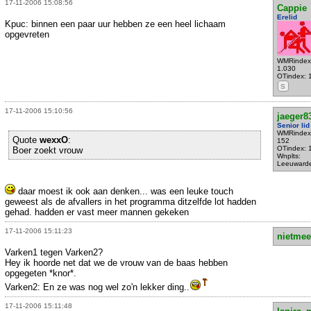
17-11-2006 15:08:56
Cappie
Erelid
Kpuc: binnen een paar uur hebben ze een heel lichaam
opgevreten
WMRindex
1.030
OTindex: 
S
17-11-2006 15:10:56
jaeger8
Senior lid
WMRindex
Quote
wexxO
:
152
OTindex: 
Boer zoekt vrouw
Wnplts:
Leeuward
daar moest ik ook aan denken... was een leuke touch
geweest als de afvallers in het programma ditzelfde lot hadden
gehad. hadden er vast meer mannen gekeken
17-11-2006 15:11:23
nietmee
Varken1 tegen Varken2?
Hey ik hoorde net dat we de vrouw van de baas hebben
opgegeten *knor*.
Varken2: En ze was nog wel zo'n lekker ding..
17-11-2006 15:11:48