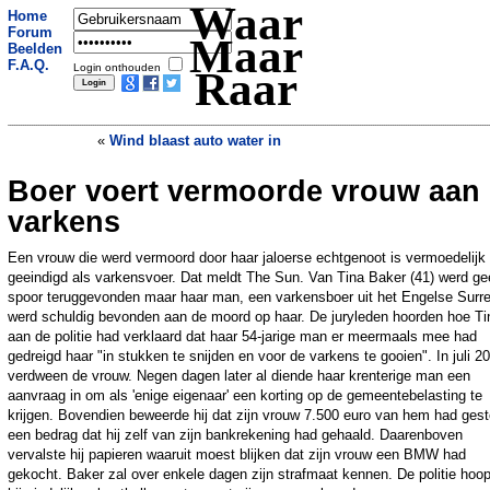
Waar
Home
Forum
Maar
Beelden
F.A.Q.
Login onthouden
Raar
«
Wind blaast auto water in
Boer voert vermoorde vrouw aan
Zelfmoord door puistjes
»
varkens
Een vrouw die werd vermoord door haar jaloerse echtgenoot is vermoedelijk
geeindigd als varkensvoer. Dat meldt The Sun. Van Tina Baker (41) werd ge
spoor teruggevonden maar haar man, een varkensboer uit het Engelse Surre
werd schuldig bevonden aan de moord op haar. De juryleden hoorden hoe Ti
aan de politie had verklaard dat haar 54-jarige man er meermaals mee had
gedreigd haar "in stukken te snijden en voor de varkens te gooien". In juli 2
verdween de vrouw. Negen dagen later al diende haar krenterige man een
aanvraag in om als 'enige eigenaar' een korting op de gemeentebelasting te
krijgen. Bovendien beweerde hij dat zijn vrouw 7.500 euro van hem had gest
een bedrag dat hij zelf van zijn bankrekening had gehaald. Daarenboven
vervalste hij papieren waaruit moest blijken dat zijn vrouw een BMW had
gekocht. Baker zal over enkele dagen zijn strafmaat kennen. De politie hoop