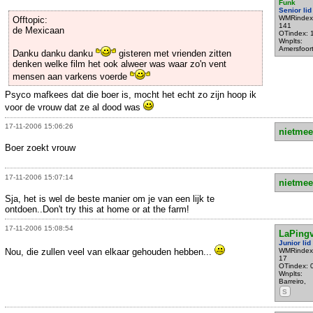
Funk
Senior lid
WMRindex
Offtopic:
141
de Mexicaan
OTindex: 
Wnplts:
Amersfoor
Danku danku danku
gisteren met vrienden zitten
denken welke film het ook alweer was waar zo'n vent
mensen aan varkens voerde
Psyco mafkees dat die boer is, mocht het echt zo zijn hoop ik
voor de vrouw dat ze al dood was
17-11-2006 15:06:26
nietmee
Boer zoekt vrouw
17-11-2006 15:07:14
nietmee
Sja, het is wel de beste manier om je van een lijk te
ontdoen..Don't try this at home or at the farm!
17-11-2006 15:08:54
LaPing
Junior lid
Nou, die zullen veel van elkaar gehouden hebben...
WMRindex
17
OTindex: 
Wnplts:
Barreiro,
S