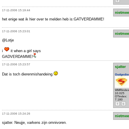
S
17-11-2006 15:19:44
nietmee
het enige wat ik hier over te melden heb is:GATVERDAMME!
17-11-2006 15:23:01
nietmee
@Lotje
i
it when a girl says
GADVERDAMME!
17-11-2006 15:23:57
sjatter
Dat is toch dierenmishandeing.
Oudgedie
WMRindex
10.025
OTindex:
7.180
T
S
17-11-2006 15:24:26
nietmee
sjatter. Neujje, varkens zijn omnivoren.