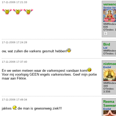
17-11-2006 17:21:33
verwen
Senior lid
WMRindex
836
OTindex: 
S
17-11-2006 17:24:28
Bird
Lid
ow, wat zullen die varkens gesmult hebben!
WMRindex
OTindex: 
17-11-2006 17:37:40
nietmee
Erelid
En we weten meteen waar de varkenspest vandaan komt
Voor mij voorlopig GEEN engels varkensvlees. Geef mijn portie
maar aan Fikkie.
WMRindex
346
OTindex:
3.556
17-11-2006 17:49:34
Reema
Sawwa
jakkes
die man is gewoonweg ziek!!!
Erelid