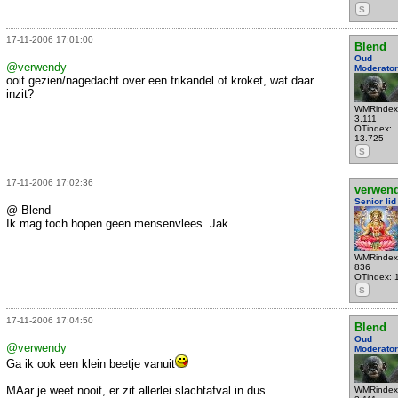
S
17-11-2006 17:01:00
Blend
Oud
@verwendy
Moderator
ooit gezien/nagedacht over een frikandel of kroket, wat daar
inzit?
WMRindex
3.111
OTindex:
13.725
S
17-11-2006 17:02:36
verwen
Senior lid
@ Blend
Ik mag toch hopen geen mensenvlees. Jak
WMRindex
836
OTindex: 
S
17-11-2006 17:04:50
Blend
Oud
@verwendy
Moderator
Ga ik ook een klein beetje vanuit
MAar je weet nooit, er zit allerlei slachtafval in dus....
WMRindex