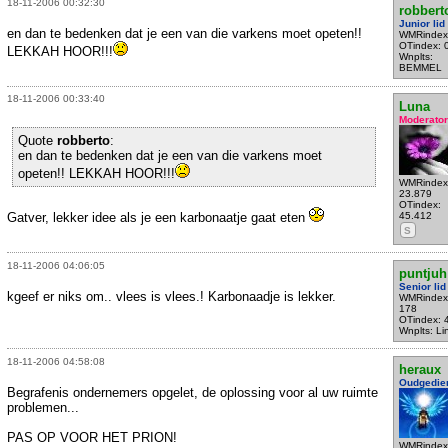
18-11-2006 00:32:30
robbert
Junior lid
en dan te bedenken dat je een van die varkens moet opeten!!
WMRindex
OTindex: 
LEKKAH HOOR!!!
Wnplts:
BEMMEL
18-11-2006 00:33:40
Luna
Moderator
Quote
robberto
:
en dan te bedenken dat je een van die varkens moet
opeten!! LEKKAH HOOR!!!
WMRindex
23.879
OTindex:
Gatver, lekker idee als je een karbonaatje gaat eten
45.412
S
18-11-2006 04:06:05
puntjuh
Senior lid
kgeef er niks om.. vlees is vlees.! Karbonaadje is lekker.
WMRindex
178
OTindex: 
Wnplts: Li
18-11-2006 04:58:08
heraux
Oudgedie
Begrafenis ondernemers opgelet, de oplossing voor al uw ruimte
problemen...
PAS OP VOOR HET PRION!
WMRindex