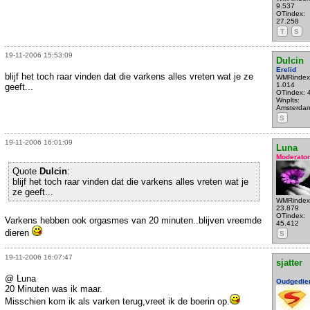
9.537
OTindex:
27.258
T
S
19-11-2006 15:53:09
Dulcin
Erelid
blijf het toch raar vinden dat die varkens alles vreten wat je ze
WMRindex
1.014
geeft...
OTindex: 
Wnplts:
Amsterda
S
19-11-2006 16:01:09
Luna
Moderator
Quote
Dulcin
:
blijf het toch raar vinden dat die varkens alles vreten wat je
ze geeft...
WMRindex
23.879
OTindex:
Varkens hebben ook orgasmes van 20 minuten..blijven vreemde
45.412
dieren
S
19-11-2006 16:07:47
sjatter
@ Luna
Oudgedie
20 Minuten was ik maar.
Misschien kom ik als varken terug,vreet ik de boerin op.