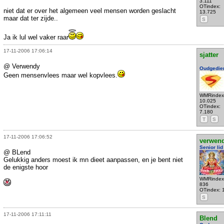
3.111
OTindex:
niet dat er over het algemeen veel mensen worden geslacht
13.725
maar dat ter zijde..
S
Ja ik lul wel vaker raar
17-11-2006 17:06:14
sjatter
@ Verwendy
Oudgedie
Geen mensenvlees maar wel kopvlees.
WMRindex
10.025
OTindex:
7.180
T
S
17-11-2006 17:06:52
verwen
Senior lid
@ BLend
Gelukkig anders moest ik mn dieet aanpassen, en je bent niet
de enigste hoor
WMRindex
836
OTindex: 
S
17-11-2006 17:11:11
Blend