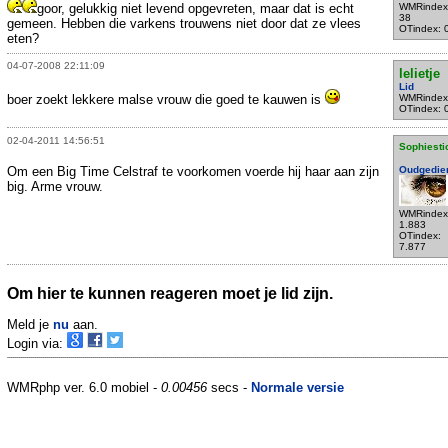
goor, gelukkig niet levend opgevreten, maar dat is echt
WMRindex
38
gemeen. Hebben die varkens trouwens niet door dat ze vlees
OTindex: 
eten?
04-07-2008 22:11:09
lelietje
Lid
boer zoekt lekkere malse vrouw die goed te kauwen is
WMRindex
OTindex: 
02-04-2011 14:56:51
Sophiesti
Om een Big Time Celstraf te voorkomen voerde hij haar aan zijn
Oudgedie
big. Arme vrouw.
WMRindex
1.883
OTindex:
7.877
Om hier te kunnen reageren moet je lid zijn.
Meld je
nu
aan.
Login via:
WMRphp ver. 6.0 mobiel -
0.00456
secs -
Normale versie