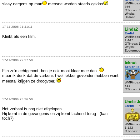
slaay nergens op man
mensne worden steeds gekker
WMRindex
366
OTindex: 
Wnplts:
Holland
17-11-2006 21:41:11
Linda2
Erelid
Klinkt als een film.
WMRindex
1.447
OTindex: 
Wnplts:
Zoetermee
17-11-2006 22:27:50
teknut
Senior lid
Fijn zo'n echtgenoot, ben je ook mooi klaar mee dan.
maar ik denk dat de varkens t wel lekker gevonden hebben want
meestal krijgen ze droogvoer.
WMRindex
541
OTindex: 
17-11-2006 23:36:50
Uncle J
Erelid
Het verhaal is nog niet afgelopen...
Hij komt in de gevangenis en zij komt lachend terug...(kan
toch?)
WMRindex
1.122
OTindex: 