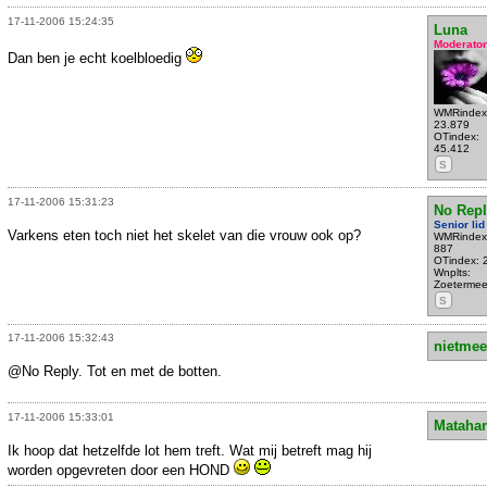
17-11-2006 15:24:35
Luna
Moderator
Dan ben je echt koelbloedig
WMRindex
23.879
OTindex:
45.412
S
17-11-2006 15:31:23
No Repl
Senior lid
Varkens eten toch niet het skelet van die vrouw ook op?
WMRindex
887
OTindex: 
Wnplts:
Zoetermee
S
17-11-2006 15:32:43
nietmee
@No Reply. Tot en met de botten.
17-11-2006 15:33:01
Matahar
Ik hoop dat hetzelfde lot hem treft. Wat mij betreft mag hij
worden opgevreten door een HOND