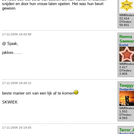
snijden en door hun vrouw laten opeten. Het was hun beurt
gewoon.
WMRindex
22.414
OTindex:
59.601
17-11-2006 19:43:58
Reema
Sawwa
@ Sjaak,
Erelid
jakkes.......
WMRindex
2.417
OTindex:
2.905
17-11-2006 19:49:12
Twaggy
Oudgedie
beste manier om van een lijk af te komen
SKWIEK
WMRindex
1.552
OTindex:
9.593
17-11-2006 20:19:45
Terror_
Senior lid