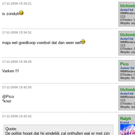
17-11-2006 15:33:21
lilchim
Actief lid
is zonduh
WMRindex
121
OTindex: 
Wnplts: e
17-11-2006 15:34:31
lilchim
Actief lid
maja wel goedkoop voedsel dat dan weer wel
WMRindex
121
OTindex: 
Wnplts: e
17-11-2006 15:39:26
Pico
Junior lid
Varken !!!
WMRindex
OTindex: 
Wnplts: N'
17-11-2006 15:42:35
lilchim
Actief lid
@Pico
WMRindex
121
*knor
OTindex: 
Wnplts: e
17-11-2006 15:42:42
Ralph
Erelid
Quote:
De politie hoopt dat hij eindelijk zal onthullen wat er met zijn