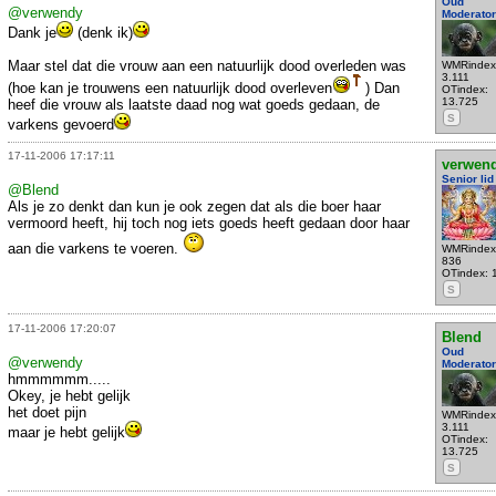
Oud
@verwendy
Moderator
Dank je
(denk ik)
Maar stel dat die vrouw aan een natuurlijk dood overleden was
WMRindex
3.111
(hoe kan je trouwens een natuurlijk dood overleven
) Dan
OTindex:
13.725
heef die vrouw als laatste daad nog wat goeds gedaan, de
S
varkens gevoerd
17-11-2006 17:17:11
verwen
Senior lid
@Blend
Als je zo denkt dan kun je ook zegen dat als die boer haar
vermoord heeft, hij toch nog iets goeds heeft gedaan door haar
aan die varkens te voeren.
WMRindex
836
OTindex: 
S
17-11-2006 17:20:07
Blend
Oud
@verwendy
Moderator
hmmmmmm.....
Okey, je hebt gelijk
het doet pijn
WMRindex
3.111
maar je hebt gelijk
OTindex:
13.725
S