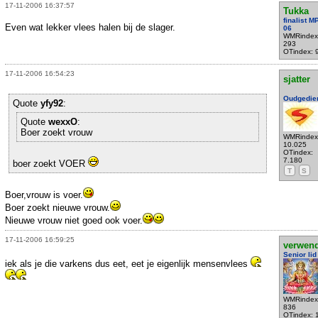
17-11-2006 16:37:57
Tukka
finalist 
Even wat lekker vlees halen bij de slager.
06
WMRindex
293
OTindex: 
17-11-2006 16:54:23
sjatter
Oudgedie
Quote
yfy92
:
Quote
wexxO
:
Boer zoekt vrouw
WMRindex
10.025
OTindex:
7.180
boer zoekt VOER
T
S
Boer,vrouw is voer.
Boer zoekt nieuwe vrouw.
Nieuwe vrouw niet goed ook voer.
17-11-2006 16:59:25
verwen
Senior lid
iek als je die varkens dus eet, eet je eigenlijk mensenvlees
WMRindex
836
OTindex: 