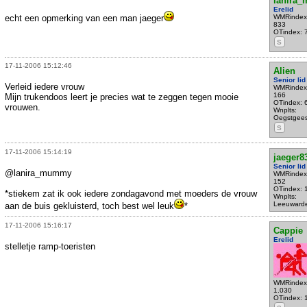
lanira
Erelid
echt een opmerking van een man jaeger
WMRindex
833
OTindex: 
S
17-11-2006 15:12:46
Alien
Senior lid
Verleid iedere vrouw
WMRindex
166
Mijn trukendoos leert je precies wat te zeggen tegen mooie
OTindex: 
vrouwen.
Wnplts:
Oegstgees
S
17-11-2006 15:14:19
jaeger8
Senior lid
@lanira_mummy
WMRindex
152
OTindex: 
*stiekem zat ik ook iedere zondagavond met moeders de vrouw
Wnplts:
Leeuward
aan de buis gekluisterd, toch best wel leuk
*
17-11-2006 15:16:17
Cappie
Erelid
stelletje ramp-toeristen
WMRindex
1.030
OTindex: 