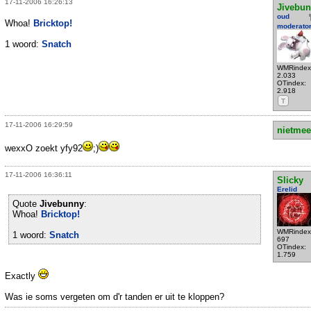
17-11-2006 16:26:13
Jivebu
oud
Whoa!
Bricktop!
moderato
1 woord:
Snatch
WMRindex
2.033
OTindex:
2.918
T
17-11-2006 16:29:59
nietmee
wexxO zoekt yfy92
;)
17-11-2006 16:36:11
Slicky
Erelid
Quote
Jivebunny
:
Whoa!
Bricktop!
WMRindex
1 woord:
Snatch
697
OTindex:
1.759
Exactly
Was ie soms vergeten om d'r tanden er uit te kloppen?