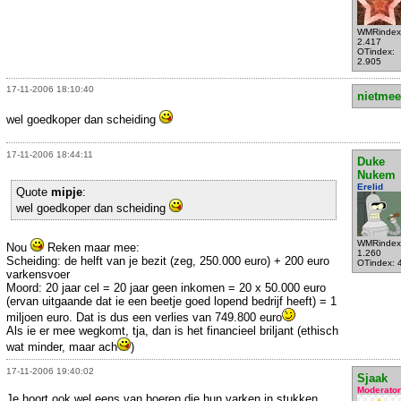
WMRindex
2.417
OTindex:
2.905
17-11-2006 18:10:40
nietmee
wel goedkoper dan scheiding
17-11-2006 18:44:11
Duke
Nukem
Erelid
Quote
mipje
:
wel goedkoper dan scheiding
WMRindex
Nou
Reken maar mee:
1.260
Scheiding: de helft van je bezit (zeg, 250.000 euro) + 200 euro
OTindex: 
varkensvoer
Moord: 20 jaar cel = 20 jaar geen inkomen = 20 x 50.000 euro
(ervan uitgaande dat ie een beetje goed lopend bedrijf heeft) = 1
miljoen euro. Dat is dus een verlies van 749.800 euro
Als ie er mee wegkomt, tja, dan is het financieel briljant (ethisch
wat minder, maar ach
)
17-11-2006 19:40:02
Sjaak
Moderator
Je hoort ook wel eens van boeren die hun varken in stukken