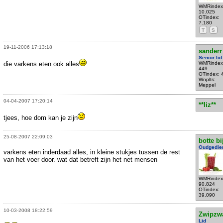
WMRindex
10.025
OTindex:
7.180
T
S
19-11-2006 17:13:18
sanderr
Senior lid
die varkens eten ook alles
WMRindex
449
OTindex: 
Wnplts:
Meppel
04-04-2007 17:20:14
**liz**
tjees, hoe dom kan je zijn
25-08-2007 22:09:03
botte bi
Oudgedie
varkens eten inderdaad alles, in kleine stukjes tussen de rest
van het voer door. wat dat betreft zijn het net mensen
WMRindex
90.824
OTindex:
39.090
10-03-2008 18:22:59
Zwipzw
Lid