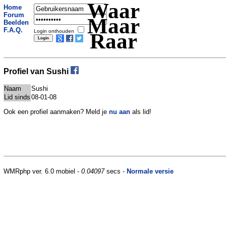
Waar
Home
Forum
Maar
Beelden
F.A.Q.
Login onthouden
Raar
Profiel van Sushi
Naam
Sushi
Lid sinds
08-01-08
Ook een profiel aanmaken? Meld je
nu aan
als lid!
WMRphp ver. 6.0 mobiel -
0.04097
secs -
Normale versie