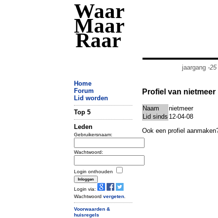
Waar
Maar
Raar
jaargang
-25
Home
Forum
Profiel van nietmeer
Lid worden
Naam
nietmeer
Top 5
Lid sinds
12-04-08
Leden
Ook een profiel aanmaken
Gebruikersnaam:
Wachtwoord:
Login onthouden
Login via:
Wachtwoord
vergeten
.
Voorwaarden &
huisregels