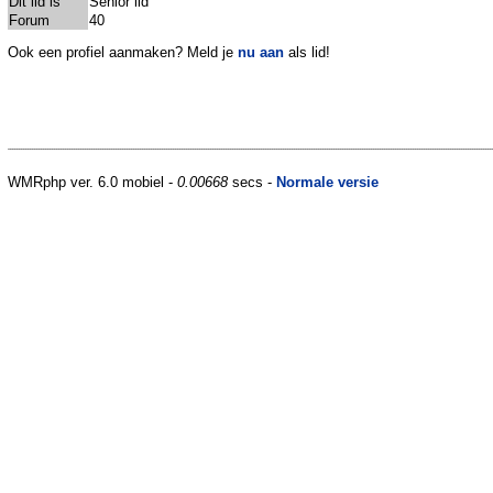
Dit lid is
Senior lid
Forum
40
Ook een profiel aanmaken? Meld je
nu aan
als lid!
WMRphp ver. 6.0 mobiel -
0.00668
secs -
Normale versie