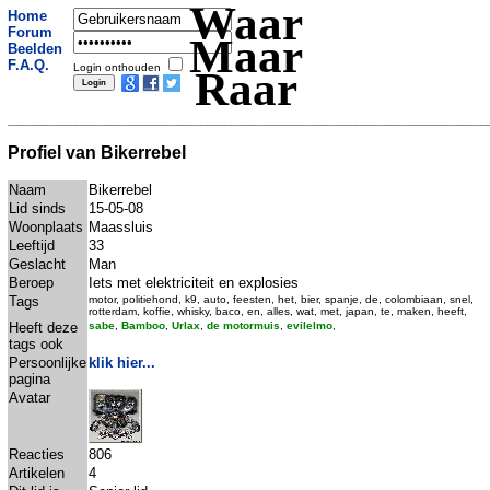
Waar
Home
Forum
Maar
Beelden
F.A.Q.
Login onthouden
Raar
Profiel van Bikerrebel
Naam
Bikerrebel
Lid sinds
15-05-08
Woonplaats
Maassluis
Leeftijd
33
Geslacht
Man
Beroep
Iets met elektriciteit en explosies
Tags
motor, politiehond, k9, auto, feesten, het, bier, spanje, de, colombiaan, snel,
rotterdam, koffie, whisky, baco, en, alles, wat, met, japan, te, maken, heeft,
Heeft deze
sabe
,
Bamboo
,
Urlax
,
de motormuis
,
evilelmo
,
tags ook
Persoonlijke
klik hier...
pagina
Avatar
Reacties
806
Artikelen
4