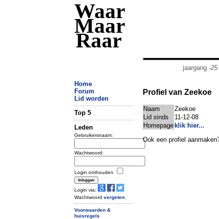
Waar
Maar
Raar
jaargang
-25
Home
Forum
Profiel van Zeekoe
Lid worden
Naam
Zeekoe
Top 5
Lid sinds
11-12-08
Homepage
klik hier...
Leden
Gebruikersnaam:
Ook een profiel aanmaken
Wachtwoord:
Login onthouden
Login via:
Wachtwoord
vergeten
.
Voorwaarden &
huisregels