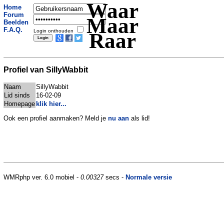
Waar
Home
Forum
Maar
Beelden
F.A.Q.
Login onthouden
Raar
Profiel van SillyWabbit
Naam
SillyWabbit
Lid sinds
16-02-09
Homepage
klik hier...
Ook een profiel aanmaken? Meld je
nu aan
als lid!
WMRphp ver. 6.0 mobiel -
0.00327
secs -
Normale versie