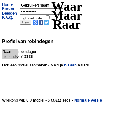
Waar
Home
Forum
Maar
Beelden
F.A.Q.
Login onthouden
Raar
Profiel van robindegen
Naam
robindegen
Lid sinds
07-03-09
Ook een profiel aanmaken? Meld je
nu aan
als lid!
WMRphp ver. 6.0 mobiel -
0.00411
secs -
Normale versie