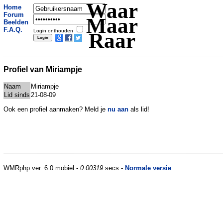
Waar
Home
Forum
Maar
Beelden
F.A.Q.
Login onthouden
Raar
Profiel van Miriampje
Naam
Miriampje
Lid sinds
21-08-09
Ook een profiel aanmaken? Meld je
nu aan
als lid!
WMRphp ver. 6.0 mobiel -
0.00319
secs -
Normale versie