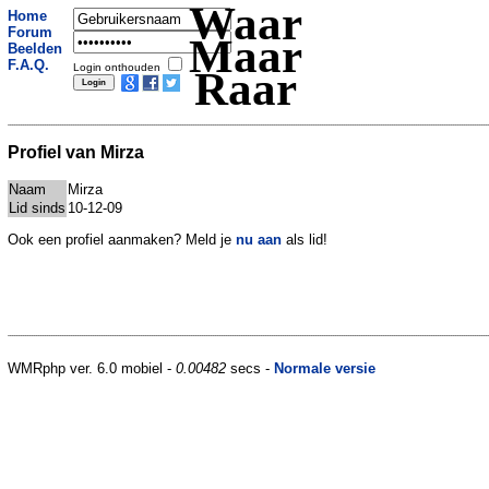
Waar
Home
Forum
Maar
Beelden
F.A.Q.
Login onthouden
Raar
Profiel van Mirza
Naam
Mirza
Lid sinds
10-12-09
Ook een profiel aanmaken? Meld je
nu aan
als lid!
WMRphp ver. 6.0 mobiel -
0.00482
secs -
Normale versie