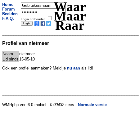
Waar
Home
Forum
Maar
Beelden
F.A.Q.
Login onthouden
Raar
Profiel van nietmeer
Naam
nietmeer
Lid sinds
15-05-10
Ook een profiel aanmaken? Meld je
nu aan
als lid!
WMRphp ver. 6.0 mobiel -
0.00432
secs -
Normale versie