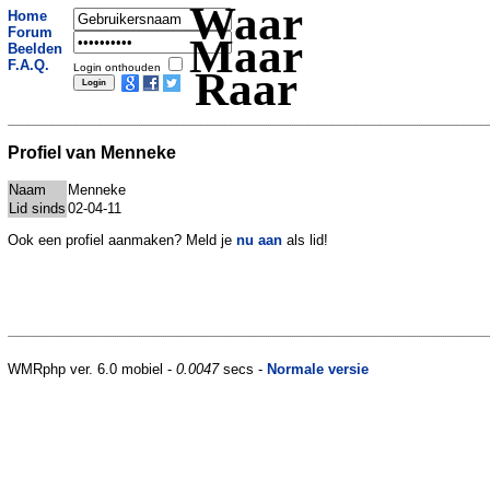
Waar
Home
Forum
Maar
Beelden
F.A.Q.
Login onthouden
Raar
Profiel van Menneke
Naam
Menneke
Lid sinds
02-04-11
Ook een profiel aanmaken? Meld je
nu aan
als lid!
WMRphp ver. 6.0 mobiel -
0.0047
secs -
Normale versie