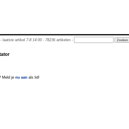
- laatste artikel
7-8 14:00
-
78236
artikelen -
tator
? Meld je
nu aan
als lid!