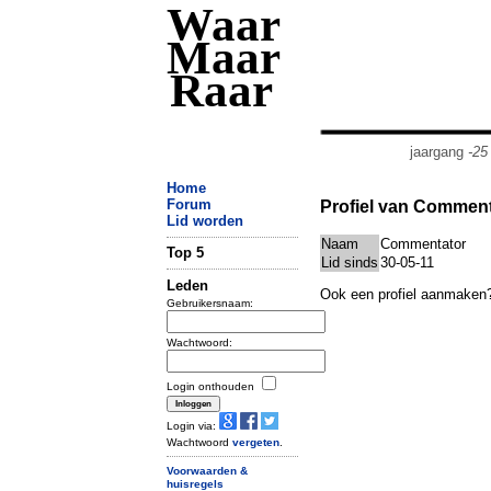
Waar
Maar
Raar
jaargang
-25
Home
Forum
Profiel van Commen
Lid worden
Naam
Commentator
Top 5
Lid sinds
30-05-11
Leden
Ook een profiel aanmaken
Gebruikersnaam:
Wachtwoord:
Login onthouden
Login via:
Wachtwoord
vergeten
.
Voorwaarden &
huisregels