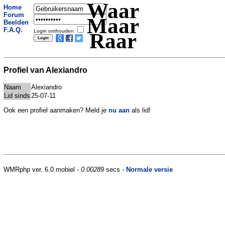
Waar
Home
Forum
Maar
Beelden
F.A.Q.
Login onthouden
Raar
Profiel van Alexiandro
Naam
Alexiandro
Lid sinds
25-07-11
Ook een profiel aanmaken? Meld je
nu aan
als lid!
WMRphp ver. 6.0 mobiel -
0.00289
secs -
Normale versie