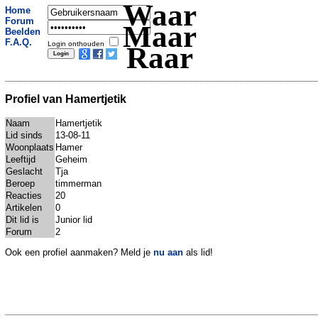
Waar
Home
Forum
Maar
Beelden
F.A.Q.
Login onthouden
Raar
Profiel van Hamertjetik
Naam
Hamertjetik
Lid sinds
13-08-11
Woonplaats
Hamer
Leeftijd
Geheim
Geslacht
Tja
Beroep
timmerman
Reacties
20
Artikelen
0
Dit lid is
Junior lid
Forum
2
Ook een profiel aanmaken? Meld je
nu aan
als lid!