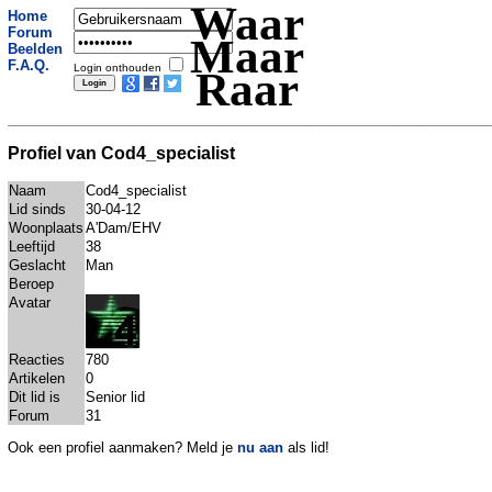
Waar
Home
Forum
Maar
Beelden
F.A.Q.
Login onthouden
Raar
Profiel van Cod4_specialist
Naam
Cod4_specialist
Lid sinds
30-04-12
Woonplaats
A'Dam/EHV
Leeftijd
38
Geslacht
Man
Beroep
Avatar
Reacties
780
Artikelen
0
Dit lid is
Senior lid
Forum
31
Ook een profiel aanmaken? Meld je
nu aan
als lid!