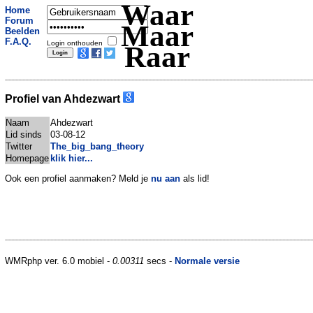
Waar
Home
Forum
Maar
Beelden
F.A.Q.
Login onthouden
Raar
Profiel van Ahdezwart
Naam
Ahdezwart
Lid sinds
03-08-12
Twitter
The_big_bang_theory
Homepage
klik hier...
Ook een profiel aanmaken? Meld je
nu aan
als lid!
WMRphp ver. 6.0 mobiel -
0.00311
secs -
Normale versie