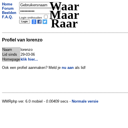
Waar
Home
Forum
Maar
Beelden
F.A.Q.
Login onthouden
Raar
Profiel van lorenzo
Naam
lorenzo
Lid sinds
29-03-06
Homepage
klik hier...
Ook een profiel aanmaken? Meld je
nu aan
als lid!
WMRphp ver. 6.0 mobiel -
0.00409
secs -
Normale versie