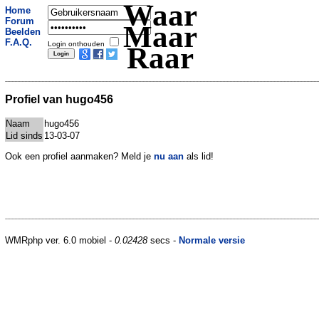
Waar
Home
Forum
Maar
Beelden
F.A.Q.
Login onthouden
Raar
Profiel van hugo456
Naam
hugo456
Lid sinds
13-03-07
Ook een profiel aanmaken? Meld je
nu aan
als lid!
WMRphp ver. 6.0 mobiel -
0.02428
secs -
Normale versie