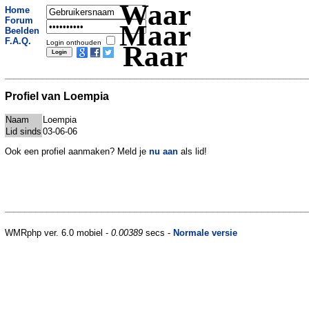
Waar
Home
Forum
Maar
Beelden
F.A.Q.
Login onthouden
Raar
Profiel van Loempia
Naam
Loempia
Lid sinds
03-06-06
Ook een profiel aanmaken? Meld je
nu aan
als lid!
WMRphp ver. 6.0 mobiel -
0.00389
secs -
Normale versie