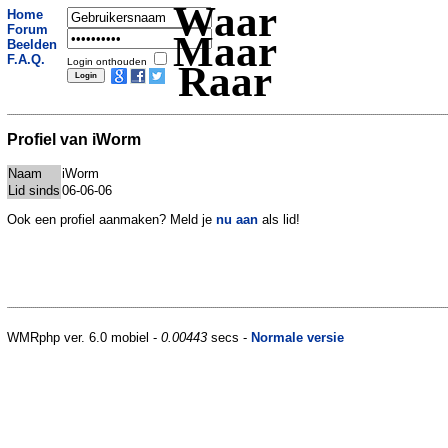
Waar
Home
Forum
Maar
Beelden
F.A.Q.
Login onthouden
Raar
Profiel van iWorm
Naam
iWorm
Lid sinds
06-06-06
Ook een profiel aanmaken? Meld je
nu aan
als lid!
WMRphp ver. 6.0 mobiel -
0.00443
secs -
Normale versie