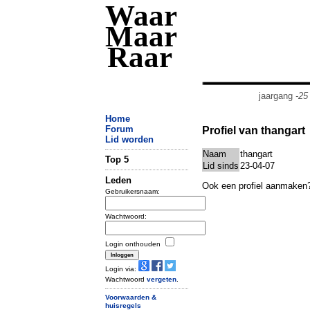
Waar
Maar
Raar
jaargang
-25
Home
Forum
Profiel van thangart
Lid worden
Naam
thangart
Top 5
Lid sinds
23-04-07
Leden
Ook een profiel aanmaken
Gebruikersnaam:
Wachtwoord:
Login onthouden
Login via:
Wachtwoord
vergeten
.
Voorwaarden &
huisregels