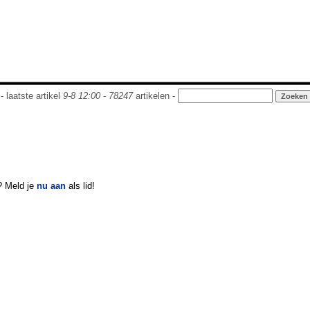
- laatste artikel
9-8 12:00
-
78247
artikelen -
? Meld je
nu aan
als lid!