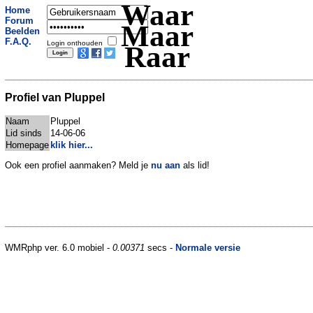
Waar
Home
Forum
Maar
Beelden
F.A.Q.
Login onthouden
Raar
Profiel van Pluppel
Naam
Pluppel
Lid sinds
14-06-06
Homepage
klik hier...
Ook een profiel aanmaken? Meld je
nu aan
als lid!
WMRphp ver. 6.0 mobiel -
0.00371
secs -
Normale versie