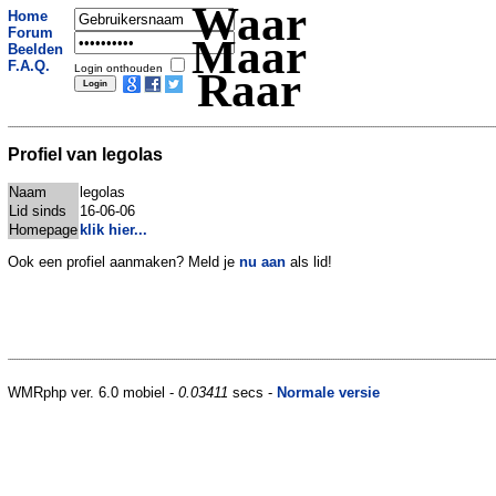
Waar
Home
Forum
Maar
Beelden
F.A.Q.
Login onthouden
Raar
Profiel van legolas
Naam
legolas
Lid sinds
16-06-06
Homepage
klik hier...
Ook een profiel aanmaken? Meld je
nu aan
als lid!
WMRphp ver. 6.0 mobiel -
0.03411
secs -
Normale versie